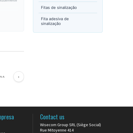
ontualmente
Fitas de sinalização
Fita adesiva de
sinalização
›
ma
mpresa
Contact us
Wisecom Group SRL (Siège Social)
Rue Mitoyenne 414