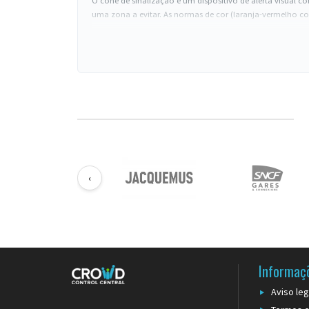
O cone de sinalização é um dispositivo de alerta visual có
uma zona a evitar. As normas de cor (laranja-vermelho co
Escolha da altura
30 cm
: marcação de proximidade, interior (pisos molhado
50 cm
: padrão polivalente (estacionamento, obra interior,
75 cm
: visibilidade de longa distância (obra exterior, estra
100 cm
: usos rodoviários e autoestradas, a privilegiar em 
Características técnicas
Lastro
: base maciça ou para encher com água/areia. Um c
Faixas refletoras
: norma EN 12899-1 para uso rodoviário
Material
: PVC flexível (resistente a choques de veículos)
‹
Empilhável
: todos os cones profissionais empilham-se 
Combinação com outros dispositivos
Para uma sinalização prolongada em vários metros, co
sinalização permanente, prefira
postes com corrente
em ve
Informaç
Aviso leg