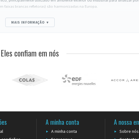
nico, principalmente utilizado em ambiente exterior ou industrial para sinalizar p
m faixas brancas refletoras) são harmonizadas na Europa.
MAIS INFORMAÇÃO
▾
s, obstáculos temporários).
 evento).
da).
via pública.
Eles confiam em nós
one de 50 cm deve pesar 2 a 3 kg no mínimo para resistir ao vento.
. 1 faixa nos 50 cm, 2 nos 75-100 cm.
 ou polietileno (mais rígido, mais económico).
verticalmente para arrumação.
mbine os cones com uma
fita de sinalização
estendida de um cone ao outro. Para u
z de cones (durabilidade superior, estética cuidada).
ões
A minha conta
A nossa e
al
A minha conta
Sobre nós