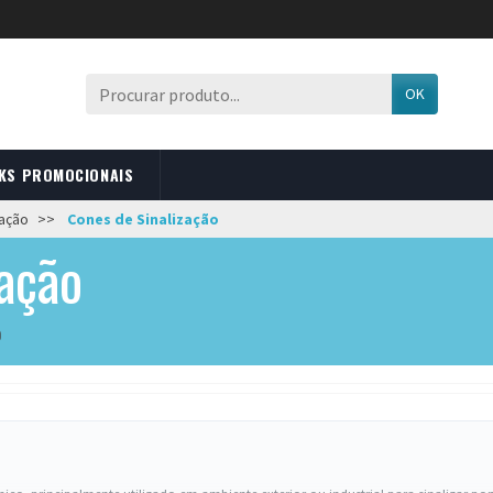
OK
KS PROMOCIONAIS
zação
Cones de Sinalização
zação
o