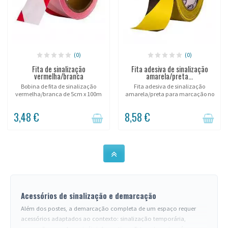
(0)
(0)
Fita de sinalização
Fita adesiva de sinalização
vermelha/branca
amarela/preta...
Bobina de fita de sinalização
Fita adesiva de sinalização
vermelha/branca de 5cm x 100m
amarela/preta para marcação no
ou 7cm x 500m.
chão.
3,48 €
8,58 €
Acessórios de sinalização e demarcação
Além dos postes, a demarcação completa de um espaço requer
acessórios adaptados ao contexto: sinalização temporária,