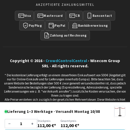
AKZEPTIERTE ZAHLUNGSMITTEL
Visa
Mastercard
CB
Bancontact
PayPlug
PayPal
Banküberweisung
Zahlung auf Rechnung
Copyright © 2016 -
CrowdControlCentral
- Wisecom Group
SRL - All rights reserved.
* Die kostenlose Lieferung erfolgt an einem steuerfreien Einkaufswert von 500€ (Angebot gilt
nur für Online-Einkäufe und für Lieferungen innerhalb Europa). Bitte beachten Sie, dass
unsere Website bei Bestellungen über 500 € zwar generell versandkostenfrei ist, dass jedoch
Sonderwünsche bezüglich der Lieferung (Expresslieferung, Adressänderung, spezielle
Lieferanweisungen wie z. B. "vor Ankunft anrufen") zusätzliche Kosten verursachen, die von
Ihnen zu tragen sind.
Alle Preise verstehen sich zuzüglich der gesetzlichen Mehrwertsteuer. Diese Website richtet
sich ausschließlich an Unternehmen, juristische Personen und freie Berufe, die die im Rahmen
ihrer beruflichen Tätigkeit erworbenen Produkte verwenden. Wir verkaufen nicht an
Lieferung 1–3 Werktage · Versandt Montag 10/08
Privatpersonen. Alle unsere Fristen dienen nur zur Information und sich in Arbeitstagen
angegeben. Infolgedessen werden Ansprüche oder Rückerstattung im Falle einer Verzögerung
gegenüber der vorläufigen Frist nicht akzeptiert oder geltend gemacht. Wenden Sie sich an
Stückpreis
Gesamtpreis
−
+
unsere Mitarbeiter, wenn eine Lieferung zu einem bestimmten Zeitpunkt erforderlich ist.
112,00 €*
112,00 €*
Jegliche Vervielfältigung des Inhalts dieser Website, auch auszugsweise, ist ohne vorherige