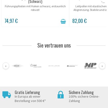
(Schwarz)
-...
Führungspfosten mit Haken schwarz, erstaunlich
Leitpoller mit elastischem 
robust!
Abgrenzung. Stabile und la
in grau RAL 7035. Ideal fü
und Galerien. Elas
74,97 €
82,00 €
Sie vertrauen uns
‹
›
Gratis Lieferung
Sichere Zahlung
In Europa ab einer
100% sichere Online-
Bestellung von 500 €*
Zahlung