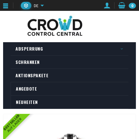
DE
0
ABSPERRUNG
SCHRANKEN
AKTIONSPAKETE
ANGEBOTE
NEUHEITEN
BESTSELLER
AUF LAGER