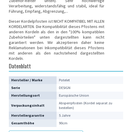
Zubehör-Reiter unten). Sehr hochwertige
Verarbeitung, widerstandsfähig und stabil, ideal für
Führung, Empfang, Abgrenzung,...
Dieser Kordelpfosten ist NICHT KOMPATIBEL MIT ALLEN
KORDELARTEN
. Die Kompatibilität dieses Pfostens mit
anderen Kordeln als den in den "100% kompatiblen
Zubehörteilen" unten dargestellten kann nicht
garantiert werden. Wir akzeptieren daher keine
Reklamationen bei Inkompatibilität dieses Pfostens
mit anderen als den nachstehend dargestellten
Kordeln.
Datenblatt
Hersteller / Marke
Potelet
Serie
DESIGN
Herstellungsort
Europäische Union
Absperrpfosten (Kordel separat zu
Verpackungsinhalt
bestellen)
Herstellergarantie
5 Jahre
Gesamthöhe
90cm