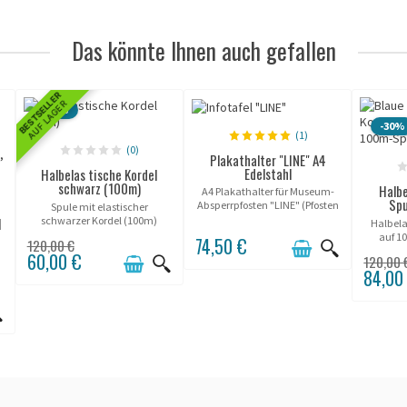
Das könnte Ihnen auch gefallen
BESTSELLER
AUF LAGER
-50%
-30%
(1)
(0)
Plakathalter "LINE" A4
Edelstahl
Halbelas tische Kordel
schwarz (100m)
Halbe
A4 Plakathalter für Museum-
Spu
Absperrpfosten "LINE" (Pfosten
Spule mit elastischer
separat zu bestellen).
schwarzer Kordel (100m)
l
Halbela
kompatibel mit der Line
auf 10
74,50 €
120,00 €
Potelet® Serie.
profes
60,00 €
120,00 
widersta
e
84,00
perfekt 
mit 