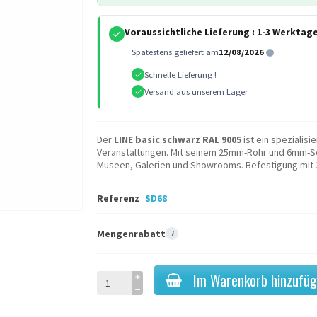
Voraussichtliche Lieferung :
1-3 Werktag
Spätestens geliefert am
12/08/2026
Schnelle Lieferung !
Versand aus unserem Lager
Der
LINE basic schwarz RAL 9005
ist ein spezialis
Veranstaltungen. Mit seinem 25mm-Rohr und 6mm-Seil
Museen, Galerien und Showrooms. Befestigung mit 3 
Referenz
SD68
Mengenrabatt
i
Im Warenkorb hinzufü