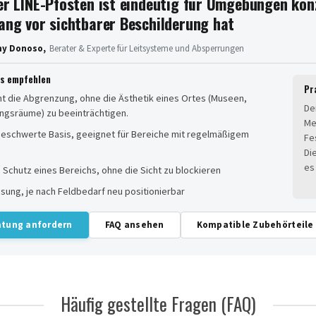
er LINE-Pfosten ist eindeutig für Umgebungen konz
ang vor sichtbarer Beschilderung hat
ny Donoso,
Berater & Experte für Leitsysteme und Absperrungen
es empfehlen
Pr
ht die Abgrenzung, ohne die Ästhetik eines Ortes (Museen,
De
ungsräume) zu beeinträchtigen.
Me
 beschwerte Basis, geeignet für Bereiche mit regelmäßigem
Fe
Di
es
 Schutz eines Bereichs, ohne die Sicht zu blockieren
sung, je nach Feldbedarf neu positionierbar
atung anfordern
FAQ ansehen
Kompatible Zubehörteile
Häufig gestellte Fragen (FAQ)