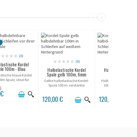
‹
›
(0)
(0)
(0)
lastische Kordel
le 100m - Blau
Halbelastische Kordel
Halbelastische Kor
Spule gelb 100m, 6mm
Spule grün 100
stische blaue Kordel
0m Spule, ideal für
Gelbe halbelastische Kordel-
Halbelastische grüne K
sionelle Absperrung:
Spule 100 m: verstärkte
100 m auf Spule, ideal
€
ndsfähig, flexibel und
Sichtbarkeit und
diskrete und langleb
 €
geeignet für Bereiche
ausgezeichnete
Absperrung in Innen-
120,00 €
120,00 €
hohem Durchgang.
Widerstandsfähigkeit für
Außenbereichen.
Absperrung und Sicherung von
Bereichen.