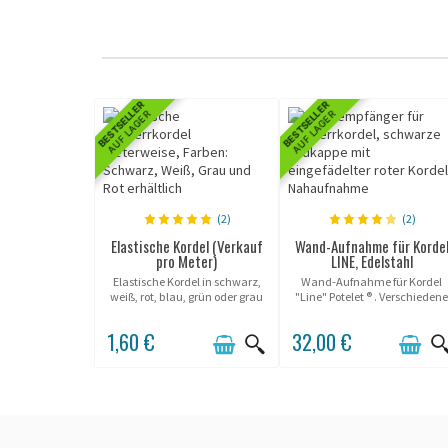
BESTSELLER
BESTSELLER
AUF LAGER
AUF LAGER
(2)
(2)
Elastische Kordel (Verkauf
Wand-Aufnahme für Korde
pro Meter)
LINE, Edelstahl
Elastische Kordel in schwarz,
Wand-Aufnahme für Kordel
weiß, rot, blau, grün oder grau
"Line" Potelet ® . Verschieden
erhältlich.
Farben.
1,60 €
32,00 €