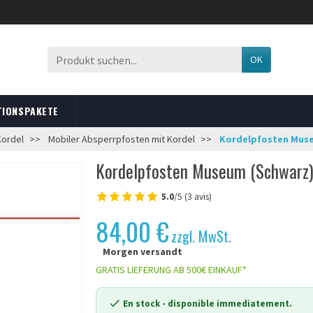
OK
TIONSPAKETE
Kordel
Mobiler Absperrpfosten mit Kordel
Kordelpfosten Mus
Kordelpfosten Museum (Schwarz
5.0
/5 (3 avis)
84,00 €
zzgl. MwSt.
Morgen versandt
GRATIS LIEFERUNG AB 500€ EINKAUF*
En stock
- disponible immediatement.