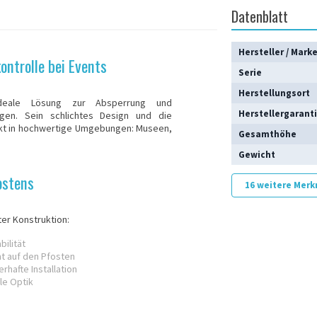
Datenblatt
Hersteller / Mark
ontrolle bei Events
Serie
Herstellungsort
eale Lösung zur Absperrung und
Herstellergarant
ngen. Sein schlichtes Design und die
ekt in hochwertige Umgebungen: Museen,
Gesamthöhe
Gewicht
ostens
16 weitere Mer
er Konstruktion:
ilität
t auf den Pfosten
rhafte Installation
le Optik