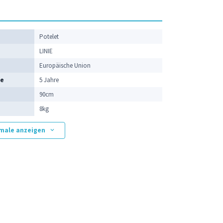
e
Potelet
LINIE
Europäische Union
ie
5 Jahre
90cm
8kg
kmale anzeigen