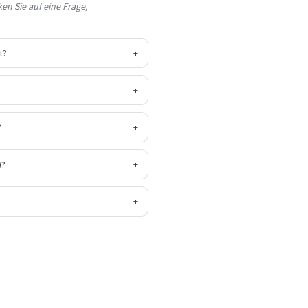
en Sie auf eine Frage,
t?
+
+
?
+
)?
+
+