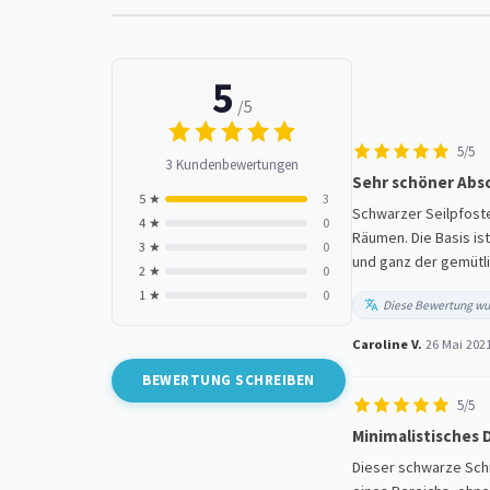
5
/5
5/5
3 Kundenbewertungen
Sehr schöner Abs
5 ★
3
Schwarzer Seilpfosten
4 ★
0
Räumen. Die Basis ist
3 ★
0
und ganz der gemütli
2 ★
0
1 ★
0
Diese Bewertung wu
Caroline V.
·
26 Mai 202
BEWERTUNG SCHREIBEN
5/5
Minimalistisches
Dieser schwarze Schn