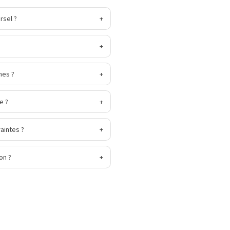
rsel ?
+
+
hes ?
+
e ?
+
aintes ?
+
on ?
+