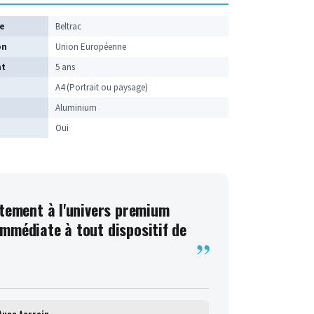
ue
Beltrac
on
Union Européenne
nt
5 ans
A4 (Portrait ou paysage)
Aluminium
Oui
itement à l'univers premium
mmédiate à tout dispositif de
tuce terrain