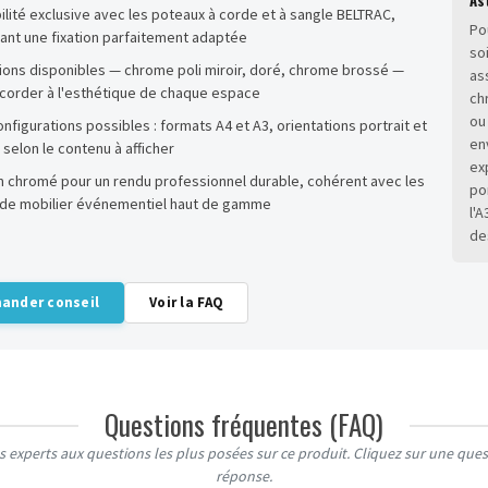
lité exclusive avec les poteaux à corde et à sangle BELTRAC,
Po
ant une fixation parfaitement adaptée
so
itions disponibles — chrome poli miroir, doré, chrome brossé —
as
ccorder à l'esthétique de chaque espace
ch
ou
nfigurations possibles : formats A4 et A3, orientations portrait et
en
selon le contenu à afficher
ex
m chromé pour un rendu professionnel durable, cohérent avec les
po
e mobilier événementiel haut de gamme
l'
de
ander conseil
Voir la FAQ
Questions fréquentes (FAQ)
 experts aux questions les plus posées sur ce produit. Cliquez sur une quest
réponse.