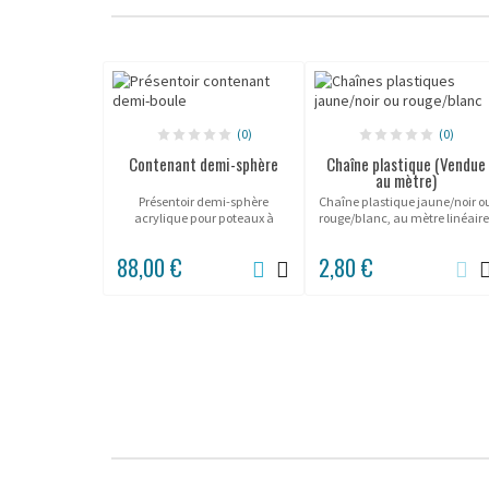
(0)
(0)
Contenant demi-sphère
Chaîne plastique (Vendue
au mètre)
Présentoir demi-sphère
Chaîne plastique jaune/noir o
acrylique pour poteaux à
rouge/blanc, au mètre linéaire
sangle Beltrac.
88,00 €
2,80 €