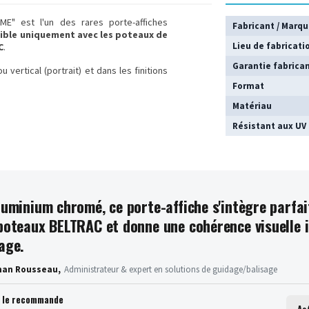
ME" est l'un des rares porte-affiches
Fabricant / Marq
ble uniquement avec les poteaux de
Lieu de fabricati
C
.
Garantie fabrica
 vertical (portrait) et dans les finitions
Format
Matériau
Résistant aux UV
luminium chromé, ce porte-affiche s'intègre parfa
poteaux BELTRAC et donne une cohérence visuelle i
age.
han Rousseau,
Administrateur & expert en solutions de guidage/balisage
n le recommande
As