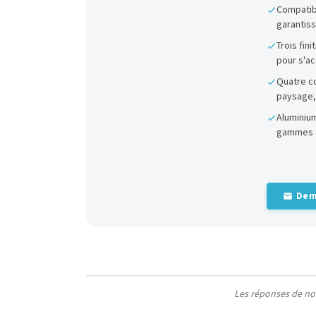
Compatibi
garantiss
Trois fin
pour s'a
Quatre co
paysage, 
Aluminiu
gammes d
Dem
Les réponses de nos