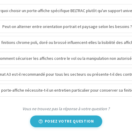
quoi choisir un porte-affiche spécifique BELTRAC plutôt qu'un support unive
Peut-on alterner entre orientation portrait et paysage selon les besoins ?
 finitions chrome poli, doré ou brossé influencent-elles la lisibilité des affic
omment sécuriser les affiches contre le vol ou la manipulation non autorisé
mat A3 est-il recommandé pour tous les secteurs ou présente-t-il des contr
 porte-affiche nécessite-t-il un entretien particulier pour conserver sa finiti
Vous ne trouvez pas la réponse à votre question ?
POSEZ VOTRE QUESTION