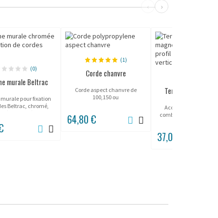
‹
›
(1)
(0)
Corde chanvre
(0)
he murale Beltrac
Terminaison de sa
Corde aspect chanvre de
"Magnétique"
100,150 ou
 murale pour fixation
200cm. Mousquetons chrome
des Beltrac, chromé,
Accessoire magnétiq
ou laiton.
oré ou brossé.
combiner avec enroule
64,80 €
sangle BELTRAC.
 €
37,00 €