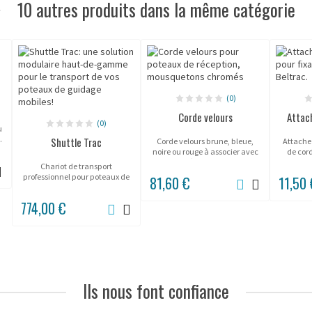
10 autres produits dans la même catégorie
(0)
Corde velours
Attac
(0)
u
.
Shuttle Trac
Corde velours brune, bleue,
Attache
noire ou rouge à associer avec
de cor
poteaux à cordon Beltrac.
d
Chariot de transport
professionnel pour poteaux de
81,60 €
11,50
guidage de la gamme
"BELTRAC".
774,00 €
Ils nous font confiance