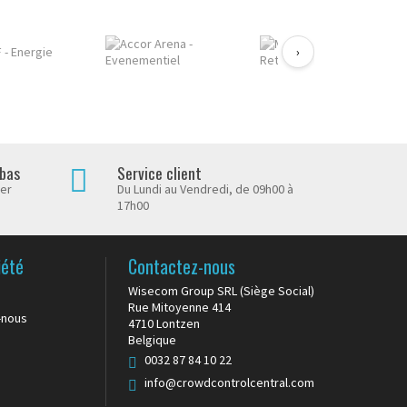
›
 bas
Service client
her
Du Lundi au Vendredi, de 09h00 à
17h00
iété
Contactez-nous
Wisecom Group SRL (Siège Social)
Rue Mitoyenne 414
-nous
4710 Lontzen
Belgique
0032 87 84 10 22
info@crowdcontrolcentral.com