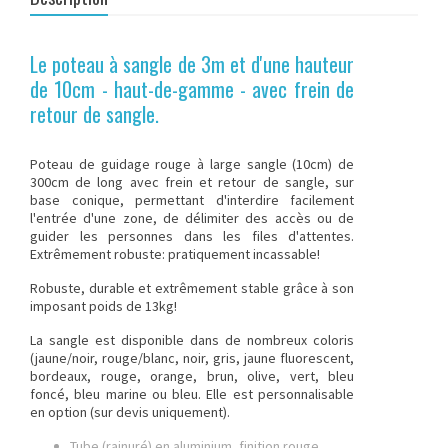
Le poteau à sangle de 3m et d'une hauteur
de 10cm - haut-de-gamme - avec frein de
retour de sangle.
Poteau de guidage
rouge à large sangle (10cm) de
300cm de long avec frein et retour de sangle, sur
base conique, permettant d'interdire facilement
l'entrée d'une zone, de délimiter des accès ou de
guider les personnes dans les files d'attentes.
Extrêmement robuste: pratiquement incassable!
Robuste, durable et extrêmement stable grâce à son
imposant poids de 13kg!
La sangle est disponible dans de nombreux coloris
(jaune/noir, rouge/blanc, noir, gris, jaune fluorescent,
bordeaux, rouge, orange, brun, olive, vert, bleu
foncé, bleu marine ou bleu. Elle est personnalisable
en option (sur devis uniquement).
Tube (rainuré) en aluminium, finition rouge.