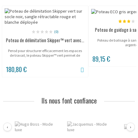
Poteau de guidage à sa
(0)
Poteau de délimitation Skipper™ vert avec...
Poteau de balisage à sangl
argenté
Pensé pour structurer efficacement les espaces
de travail, le poteau Skipper™ vert permet de
89,15 €
mettre en place des zones de circulation et de
sécurité en quelques instants. Sa...
180,80 €
Ils nous font confiance
‹
›