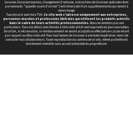
livraison (livraison express, changement d'adresse, instructions de livraison spéciales dont
par exemple: "appeler avant d'arriver") entraînera des frais supplémentaires qui seront à
votre charge.
Tous les prix sont hors TVA.
Ce site web s'adresse uniquement aux entreprises,
personnes morales et professions libérales qui utilisent les produits achetés
dans le cadre de leurs activités professionnelles.
Nous ne vendons pas aux
particuliers. Tous nos délais sont donnés à titre indicatif et sont exprimés en jours ouvrables.
De ce fait, ni réclamation, ni remboursement ne seront acceptés ou effectués en cas de retard
par rapport au délai indicatif. Pour tout besoin de livraison à une date impérative, merci de
contacter nos collaborateurs. Toute reproduction du contenu de ce site, même partielle est
strictement interdite sans accord préalable du propriétaire.