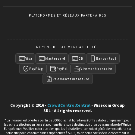
PLATEFORMES ET RÉSEAUX PARTENAIRES
MOYENS DE PAIEMENT ACCEPTÉS
Visa
Mastercard
CB
Bancontact
PayPlug
PayPal
Virement bancaire
Paiement sur facture
Copyright © 2016 -
CrowdControlCentral
- Wisecom Group
SRL - All rights reserved.
* La livraison est offerte à partir de 500€ d'achat hors-taxes (Offre valable uniquement pour
les achats effectués en ligne et pour une livraison à destination d'un pays membre de l'Union
Européenne). Veuillez noter que bien que les frais de livraison soient généralement offerts sur
notre site pour les commandes supérieures à 500€, toute demande spéciale concernant la