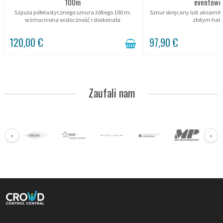
100m
eventowe
Szpula półelastycznego sznura żółtego 100 m:
Sznur skręcany lub aksamit
wzmocniona widoczność i doskonała
złotym hak
wytrzymałość do oznakowania i zabezpieczania
przestrzeni.
120,00 €
97,90 €
Zaufali nam
‹
›