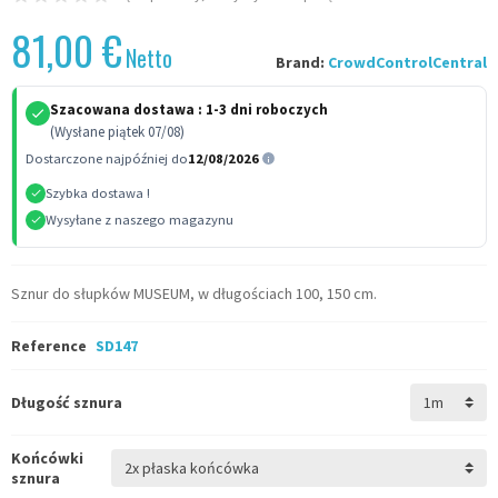
81,00 €
Netto
Brand:
CrowdControlCentral
Szacowana dostawa :
1-3 dni roboczych
(Wysłane piątek 07/08)
Dostarczone najpóźniej do
12/08/2026
Szybka dostawa !
Wysyłane z naszego magazynu
Sznur do słupków MUSEUM, w długościach 100, 150 cm.
Reference
SD147
Długość sznura
Końcówki
sznura