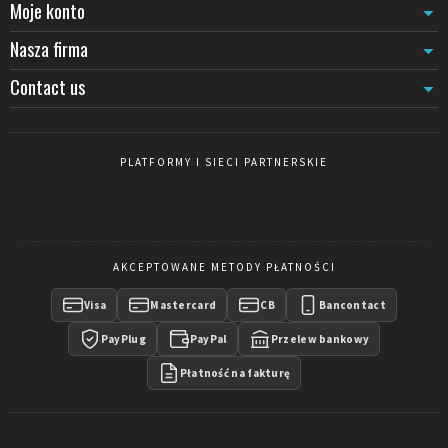
Moje konto
staje się nieporęczny w obsłudze.
Zabezpieczenie przed wykręceniem
: w modelach wysokiej klasy
Nasza firma
głowica odkręca się po jednoczesnym naciśnięciu dwóch klipsów,
zapobiegając kradzieży taśmy.
Contact us
Kolor taśmy
: czarny (uniwersalny), czerwony (zakaz), żółty
(sygnalizacja), niebieski (kierunkowanie).
Typowe konfiguracje
PLATFORMY I SIECI PARTNERSKIE
Do
okienka
: 2 słupki + 1 taśma 2 m. Do
kolejki serpentyny
: 6 do
8 słupków według długości, taśmy 3 m. Do
obwodu eventowego
:
słupki w odstępach maksymalnie 2 m, taśmy 2 m. Powyżej 50
słupków rozważ raczej
barierki kierujące
.
AKCEPTOWANE METODY PŁATNOŚCI
Visa
Mastercard
CB
Bancontact
PayPlug
PayPal
Przelew bankowy
Płatność na fakturę