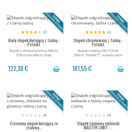
PERSONALIZOWANA
PERSONALIZOWANA
TAŚMA
TAŚMA
(2)
(2)
Biały słupek kierujący z taśmą -
Słupek chromowany z taśmą -
Potelet
Potelet
Słupek z chowaną taśmą 300cm,
Słupek z taśmą 300, 370 lub
370cm lub 500cm, biały
500cm "Potelet ® ", wykończenie
lakierowany.
chromowane (polerowana stal
nierdzewna).
122,38 €
181,55 €
PERSONALIZOWANA
PERSONALIZOWANA
TAŚMA
TAŚMA
(0)
(0)
Czerwony słupek kierujący ze
Słupek taśmowy niebieski
stalową...
MASTER LIMIT -...