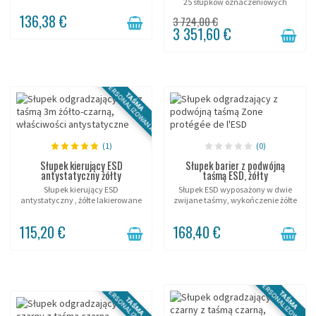
25 słupków oznaczeniowych
interwencyjnych!
136,38 €
3 724,00 €
3 351,60 €
PERSONALIZOWANA
TAŚMA
(1)
(0)
Słupek kierujący ESD
Słupek barier z podwójną
antystatyczny żółty
taśmą ESD, żółty
Słupek kierujący ESD
Słupek ESD wyposażony w dwie
antystatyczny , żółte lakierowane
zwijane taśmy, wykończenie żółte
wykończenie ze stali, taśma z
z lakierowanej stali
oznaczeniem.
termolakierowanej.
115,20 €
168,40 €
PERSONALIZOWANA
PERSONALIZOWANA
TAŚMA
TAŚMA