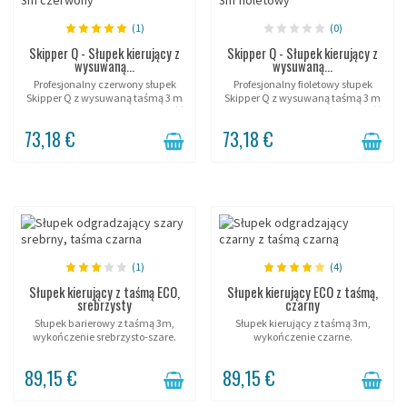
(1)
(0)
Skipper Q - Słupek kierujący z
Skipper Q - Słupek kierujący z
wysuwaną...
wysuwaną...
Profesjonalny czerwony słupek
Profesjonalny fioletowy słupek
Skipper Q z wysuwaną taśmą 3 m
Skipper Q z wysuwaną taśmą 3 m
i wypełnianą podstawą. Wysokość
i wypełnianą podstawą. Wysokość
90 cm, szerokość taśmy 50 mm,
90 cm, taśma 50 mm,
73,18 €
73,18 €
automatyczne hamowanie.
automatyczne hamowanie. Kolor
Intensywne użytkowanie...
premium dla prestiżowych...
(1)
(4)
Słupek kierujący z taśmą ECO,
Słupek kierujący ECO z taśmą,
srebrzysty
czarny
Słupek barierowy z taśmą 3m,
Słupek kierujący z taśmą 3m,
wykończenie srebrzysto-szare.
wykończenie czarne.
89,15 €
89,15 €