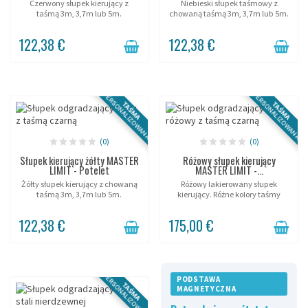
Czerwony słupek kierujący z
Niebieski słupek taśmowy z
taśmą 3m, 3,7m lub 5m.
chowaną taśmą 3m, 3,7m lub 5m.
122,38 €
122,38 €
PERSONALIZOWANA
PERSONALIZOWANA
TAŚMA
TAŚMA
(0)
(0)
Słupek kierujący żółty MASTER
Różowy słupek kierujący
LIMIT - Potelet
MASTER LIMIT -...
Żółty słupek kierujący z chowaną
Różowy lakierowany słupek
taśmą 3m, 3,7m lub 5m.
kierujący. Różne kolory taśmy
2,5m, 3,2m lub 3,7m.
122,38 €
175,00 €
PERSONALIZOWANA
PODSTAWA
TAŚMA
MAGNETYCZNA