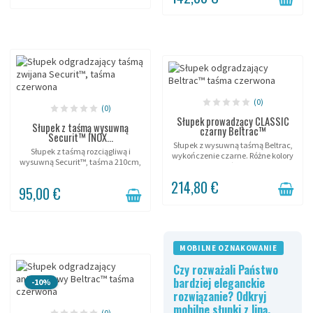
(0)
(0)
Słupek prowadzący CLASSIC
Słupek z taśmą wysuwną
czarny Beltrac™
Securit™ INOX...
Słupek z wysuwną taśmą Beltrac,
Słupek z taśmą rozciągliwą i
wykończenie czarne. Różne kolory
wysuwną Securit™, taśma 210cm,
taśm.
stal nierdzewna szczotkowana.
214,80 €
95,00 €
MOBILNE OZNAKOWANIE
Czy rozważali Państwo
bardziej eleganckie
-10%
rozwiązanie? Odkryj
mobilne słupki z liną.
(0)