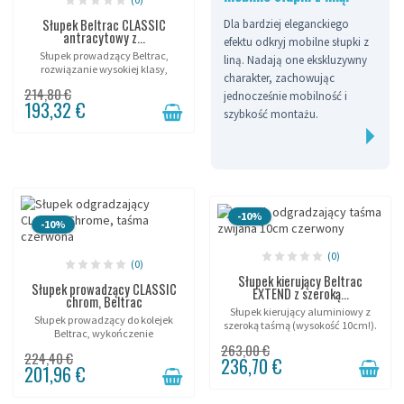
Słupek Beltrac CLASSIC
Dla bardziej eleganckiego
antracytowy z...
efektu odkryj mobilne słupki z
Słupek prowadzący Beltrac,
liną. Nadają one ekskluzywny
rozwiązanie wysokiej klasy,
charakter, zachowując
wykończenie antracytowe.
214,80 €
jednocześnie mobilność i
193,32 €
szybkość montażu.
-10%
-10%
(0)
(0)
Słupek kierujący Beltrac
Słupek prowadzący CLASSIC
EXTEND z szeroką...
chrom, Beltrac
Słupek kierujący aluminiowy z
Słupek prowadzący do kolejek
szeroką taśmą (wysokość 10cm!).
Beltrac, wykończenie
chromowane.
263,00 €
224,40 €
236,70 €
201,96 €