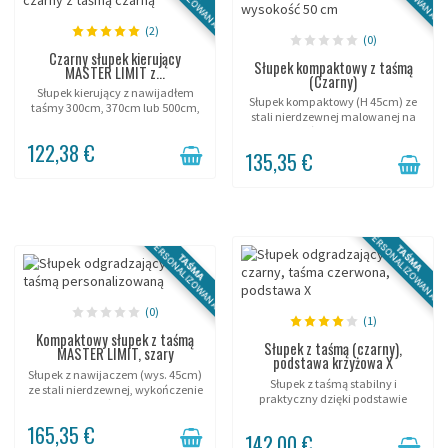
(2)
(0)
Czarny słupek kierujący
Słupek kompaktowy z taśmą
MASTER LIMIT z...
(Czarny)
Słupek kierujący z nawijadłem
Słupek kompaktowy (H 45cm) ze
taśmy 300cm, 370cm lub 500cm,
stali nierdzewnej malowanej na
liczne kolory.
czarno, taśma 300cm (słupek
122,38 €
odbiorczy opcjonalnie).
135,35 €
PERSONALIZOWANA
PERSONALIZOWANA
TAŚMA
TAŚMA
(0)
(1)
Kompaktowy słupek z taśmą
Słupek z taśmą (czarny),
MASTER LIMIT, szary
podstawa krzyżowa X
Słupek z nawijaczem (wys. 45cm)
Słupek z taśmą stabilny i
ze stali nierdzewnej, wykończenie
praktyczny dzięki podstawie
szare, taśma 300cm.
krzyżowej X możliwej do
165,35 €
układania w stos!
142,00 €