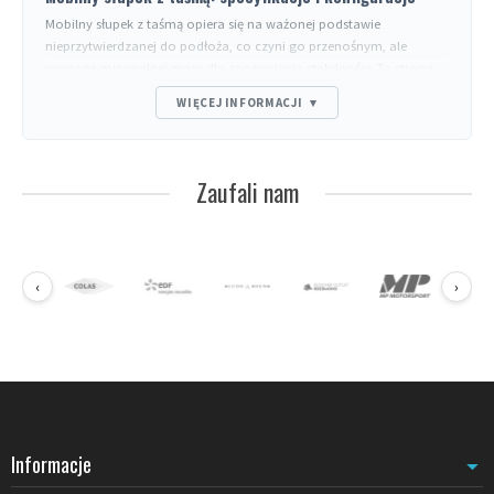
Mobilny słupek z taśmą opiera się na ważonej podstawie
nieprzytwierdzanej do podłoża, co czyni go przenośnym, ale
wymaga minimalnej masy dla zapewnienia stabilności. Ta strona
szczegółowo opisuje charakterystyki techniczne do porównania
WIĘCEJ INFORMACJI
▾
między modelami; dla często zadawanych pytań (exterior, długość,
personalizacja, normy) sprawdź sekcję FAQ poniżej.
Porównanie sposobów mocowania
Zaufali nam
Mobilny
(ta strona): przenośny, idealny do elastycznego
użytkowania. Podstawa widoczna.
Do zabetonowania
: trwały, podstawa niewidoczna ale trudny
montaż.
‹
›
Do przykręcenia
: demontowany, płytka na podłodze.
Magnetyczny
: bez wiercenia na podłożach żelaznych.
Charakterystyki do porównania
Waga podstawy
: od 6 kg (modele lekkie, spokojne wnętrza) do 14
kg (strefy intensywnego ruchu). Poniżej 8 kg słupek może się
przechylić pod naciągiem taśmy.
Średnica rury
: 51 mm (standard) lub 63 mm (wzmocniona). 63
Informacje
mm lepiej znosi uderzenia boczne.
Wysokość całkowita
: 90 do 100 cm. Powyżej 100 cm przedmiot