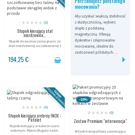
Potrzebujesz półstałego
mocowania?
Aby uzyskać większą stabilność
z elastycznością, wybierz
(0)
słupki z podstawą
Słupek kierujący stal
nierdzewna...
magnetyczną. Oferują
dyskretne i zdejmowalne
Słupek do wyznaczania granic ze
stali nierdzewnej szczotkowanej z
mocowanie, idealne do
taśmą 3m, 3,7m lub 5m.
zastosowań półstałych.
194,25 €
Zyskujesz wzmocnione
utrzymanie, zachowując
jednocześnie możliwość
reorganizacji oznakowania
zgodnie z potrzebami.
PERSONALIZOWANA
TAŚMA
-10%
(0)
(0)
Słupek kierujący srebrny INOX -
Potelet
Zestaw Premium "interwencja"
Słupek kierujący w kolorze szaro-
srebrnym. Różne długości taśm.
Wózek transportowy zawierający