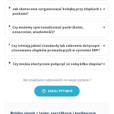
Jak skutecznie zorganizować kolejkę przy słupkach z
+
paskami?
Czy możemy spersonalizować paski (kolor,
+
oznaczenie, wiadomość)?
Czy istnieją jakieś standardy lub zalecenia dotyczące
+
stosowania słupków prowadzących w systemie ERP?
Czy można elastycznie połączyć ze sobą kilka słupów?
+
Nie znajdujesz odpowiedzi na swoje pytanie ?
help_outline
ZADAJ PYTANIE
Mobilny słupek z taśmą: specyfikacje i konfiguracje