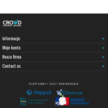
pozwalają tworzyć modularne bariery wizualne, dostosowane
zarówno do krótkich interwencji, jak i instalacji stałych. Wybór
koloru taśmy (czerwona, żółta, czarno-żółta) wzmacnia
oznakowanie zgodnie z poziomem zagrożenia.
W środowiskach przemysłowych wrażliwych na wyładowania
elektrostatyczne,
systemy oznakowania ESD
gwarantują ochronę
komponentów elektronicznych przy jednoczesnym wyznaczaniu
stref o kontrolowanym dostępie. Te urządzenia antystatyczne są
Informacje
niezbędne w pomieszczeniach czystych, warsztatach montażowych
Moje konto
i strefach przechowywania materiałów wrażliwych.
Zabezpieczanie przestrzeni komercyjnych i publicznych
Nasza firma
W sklepach, supermarketach i centrach handlowych zabezpieczenie
Contact us
strefy łączy ochronę z estetyką.
Rozwiązania oznakowania dla
sklepów
pozwalają oznaczać podłogę w trakcie czyszczenia,
blokować dostęp do strefy uzupełniania towaru lub kierować
klientów podczas akcji promocyjnych. Słupki chromowane,
mosiężne lub kolorowe harmonijnie wpisują się w środowisko
PLATFORMY I SIECI PARTNERSKIE
komercyjne, zapewniając jednocześnie wyraźną funkcję
bezpieczeństwa.
Muzea, galerie i przestrzenie kulturowe wymagają urządzeń
dyskretnych, ale skutecznych.
Systemy oznakowania dla muzeów