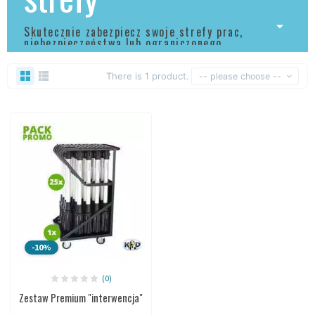
Skutecznie zabezpiecz swoje strefy prac,
niebezpieczeństwa lub ograniczonego
dostępu.
There is 1 product.
-- please choose --
-10%
(0)
Zestaw Premium "interwencja"