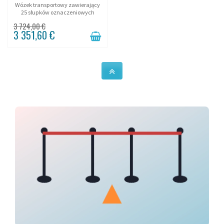
Wózek transportowy zawierający
25 słupków oznaczeniowych
interwencyjnych!
3 724,00 €
3 351,60 €