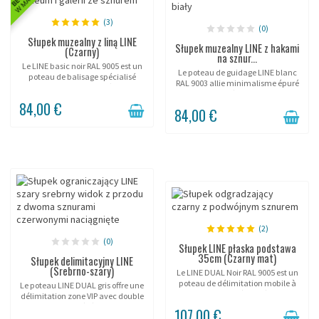
(3)
(0)
Słupek muzealny z liną LINE
Słupek muzealny LINE z hakami
(Czarny)
na sznur...
Le LINE basic noir RAL 9005 est un
Le poteau de guidage LINE blanc
poteau de balisage spécialisé
RAL 9003 allie minimalisme épuré
dans la gestion d'accès aux
et fonctionnalité d'accueil . Conçu
événements. Avec son tube 25mm
84,00 €
pour les showrooms, musées et
et sa corde 6mm, il offre une
84,00 €
galeries, ce système d'orientation
solution de guidage...
discret...
(2)
(0)
Słupek LINE płaska podstawa
35cm (Czarny mat)
Słupek delimitacyjny LINE
(Srebrno-szary)
Le LINE DUAL Noir RAL 9005 est un
poteau de délimitation mobile à
Le poteau LINE DUAL gris offre une
double corde, spécialisé dans le
délimitation zone VIP avec double
contrôle d'accès et la gestion des
corde pour les événements et
107,00 €
flux lors d'événements. Sa
expositions haut de gamme. Base