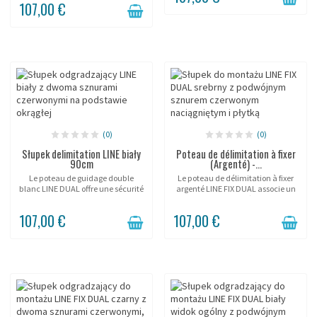
107,00 €
finition...
mobile lestée stable, accès
contrôlé discréet...
(0)
(0)
Słupek delimitation LINE biały
Poteau de délimitation à fixer
90cm
(Argenté) -...
Le poteau de guidage double
Le poteau de délimitation à fixer
blanc LINE DUAL offre une sécurité
argenté LINE FIX DUAL associe un
optimale pour accueil en salles,
gris RAL 7035 neutre à une double
musées et galeries. Avec sa double
corde semi-élastique fixée en
107,00 €
107,00 €
corde rétractable et son tube de
permanence par platine à 3 vis.
25mm...
La corde...