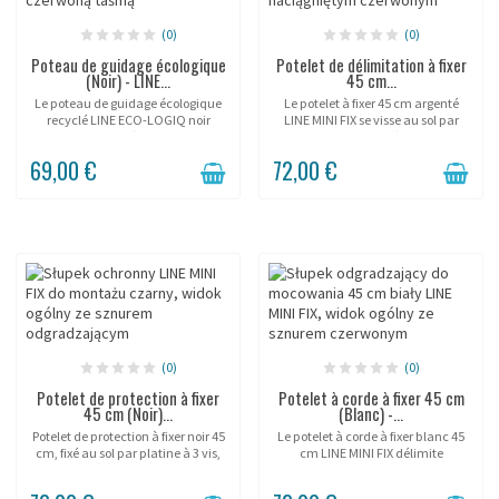
(0)
(0)
Poteau de guidage écologique
Potelet de délimitation à fixer
(Noir) - LINE...
45 cm...
Le poteau de guidage écologique
Le potelet à fixer 45 cm argenté
recyclé LINE ECO-LOGIQ noir
LINE MINI FIX se visse au sol par
associe une démarche RSE
platine pour une délimitation
concrète à un guidage discret,
suggestive permanente et basse
69,00 €
72,00 €
parfait pour une institution éco-
devant vitrines, socles et objets
responsable ou une...
précieux. Sa...
(0)
(0)
Potelet de protection à fixer
Potelet à corde à fixer 45 cm
45 cm (Noir)...
(Blanc) -...
Potelet de protection à fixer noir 45
Le potelet à corde à fixer blanc 45
cm, fixé au sol par platine à 3 vis,
cm LINE MINI FIX délimite
pour protéger durablement un
durablement les zones basses
socle ou une vitrine en musée,
d'un showroom permanent grâce