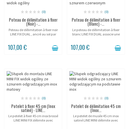
(0)
(0)
Poteau de délimitation à fixer
Poteau de délimitation à fixer
(Noir) -...
(Blanc) -...
Poteau de délimitation à fixer noir
Le poteau de délimitation à fixer
LINE FIX DUAL , ancré au sol par
blanc LINE FIX DUAL associe une
platine à 3 vis et équipé d'une
platine vissée au sol et une double
double corde pour les zones
corde semi-élastique pour une
107,00 €
107,00 €
permanentes très fréquentées.
séparation permanente, forte
Corde...
mais...
(0)
(0)
Potelet à fixer 45 cm (Inox
Potelet de délimitation 45 cm
satiné) - LINE...
(Inox...
Le potelet à fixer 45 cm inox brossé
Le potelet de musée 45 cm inox
LINE MINI FIX délimite avec
satiné LINE MINI délimite avec
robustesse et discrétion les zones
finesse les objets de design
basses de passage des musées,
précieux et bas, posé sur sa base