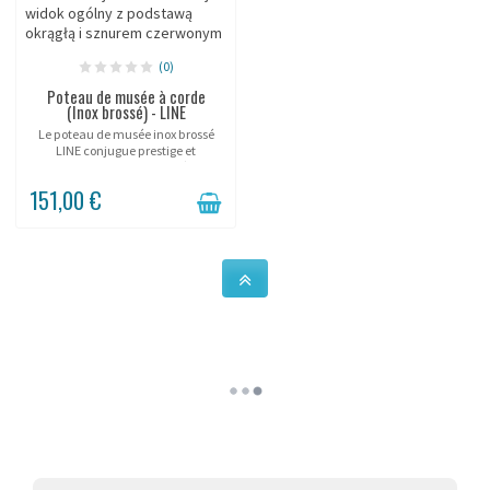
(0)
Poteau de musée à corde
(Inox brossé) - LINE
Le poteau de musée inox brossé
LINE conjugue prestige et
robustesse de l'acier satiné pour
les grandes institutions et musées
151,00 €
nationaux. Modèle mobile
autoportant de 90 cm,...