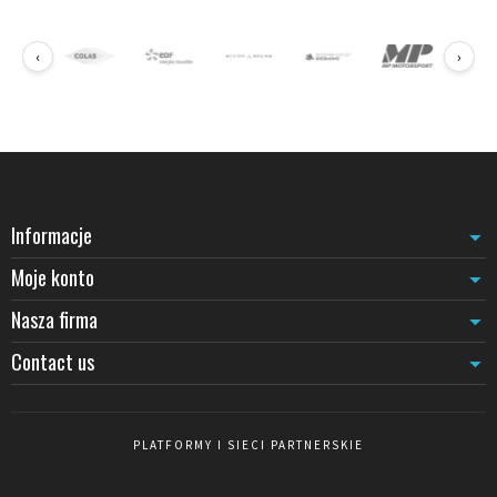
Słupki z liną dostosowane do przestrzeni muzealnych
Gama oznakowania muzealnego
oferuje słupki z pojedynczą lub
‹
›
podwójną liną, kompatybilne ze sznurami Ø38mm dla optymalnej
stabilności. Słupek Museum ze stali nierdzewnej szczotkowanej
zapewnia wysokiej klasy wykończenie dla prestiżowych przestrzeni,
podczas gdy modele LINE termolakierowane (białe, czarne, szare
srebrne) dostosowują się do różnych klimatów scenograficznych.
Słupiki o wysokości 45cm nadają się do niskich gablot lub
wyznaczania granic na podłodze, tworząc płynne ścieżki bez
Informacje
wizualnego zagracenia.
Zintegrowana sygnalizacja dla informacji zwiedzających
Moje konto
Uchwyty na plakaty A4 mocują się bezpośrednio na słupkach LINE,
Nasza firma
umożliwiając wyświetlanie kartoteki, instrukcji bezpieczeństwa lub
informacji o dziełach bez mnożenia nośników. Ta integracja
Contact us
racjonalizuje sygnalizację przy jednoczesnym zachowaniu
spójności wizualnej w salach wystawowych. Dla instytucji
zarządzających również
wydarzeniami kulturalnymi
lub
kolejkami w
kasie biletowej
, te systemy modularne dostosowują się do różnych
PLATFORMY I SIECI PARTNERSKIE
zastosowań.
Modularność i szybka instalacja