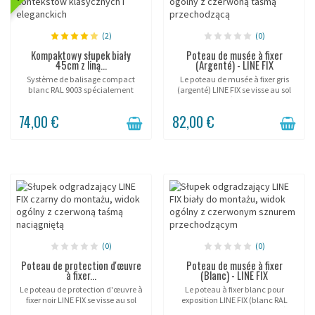
(2)
(0)
Kompaktowy słupek biały
Poteau de musée à fixer
45cm z liną...
(Argenté) - LINE FIX
Système de balisage compact
Le poteau de musée à fixer gris
blanc RAL 9003 spécialement
(argenté) LINE FIX se visse au sol
conçu pour les vitrines,
par une platine à 3 vis pour baliser
showrooms luxe et présentoirs
durablement un parcours de
74,00 €
82,00 €
d'objets de prestige. Avec sa
visite permanent . Tube fin Ø 25
hauteur de 45cm, ce modèle
mm,...
MINI...
(0)
(0)
Poteau de protection d'œuvre
Poteau de musée à fixer
à fixer...
(Blanc) - LINE FIX
Le poteau de protection d'œuvre à
Le poteau à fixer blanc pour
fixer noir LINE FIX se visse au sol
exposition LINE FIX (blanc RAL
pour entourer durablement une
9003) se fixe au sol par platine à 3