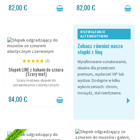
sculpture d'une ligne discrète et
vis pour délimiter en permanence
82,00 €
82,00 €
précise. Sa corde semi-élastique
un showroom épuré. Corde semi-
de 6...
élastique de...
ROZWIĄZANIE
ALTERNATYWNE
Zobacz również nasze
słupki z liną
(1)
Wyrafinowane oznakowanie,
idealne dla przestrzeni
Słupek LINE z hakami do sznura
(Szary mat)
premium, wydarzeń VIP lub
wystaw. Dostępne w kilku
Szary matowy słupek do
oznakowania z elastycznym
wykończeniach: chrom,
sznurem.
mosiądz, stal nierdzewna.
84,00 €
BESTSELLER
W MAGAZYNIE