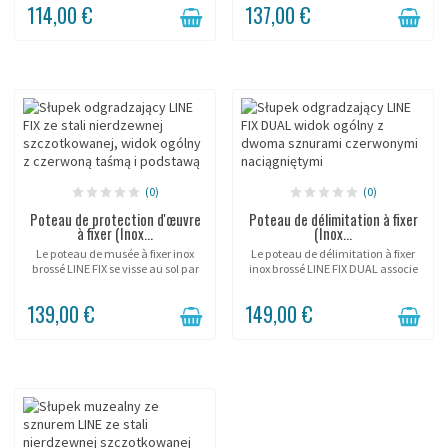
114,00 €
137,00 €
galeries et showrooms. Sa corde...
lestée mobile. La corde semi-
élastique de 6 mm...
(0)
(0)
Poteau de protection d'œuvre
Poteau de délimitation à fixer
à fixer (Inox...
(Inox...
Le poteau de musée à fixer inox
Le poteau de délimitation à fixer
brossé LINE FIX se visse au sol par
inox brossé LINE FIX DUAL associe
platine et trace une ligne nette et
une platine vissée au sol et une
durable dans les zones de fort
double corde semi-élastique pour
139,00 €
149,00 €
passage. Corde semi-élastique à...
une protection permanente et
haut de...