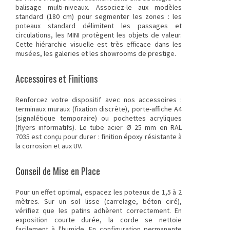
balisage multi-niveaux. Associez-le aux modèles
standard (180 cm) pour segmenter les zones : les
poteaux standard délimitent les passages et
circulations, les MINI protègent les objets de valeur.
Cette hiérarchie visuelle est très efficace dans les
musées, les galeries et les showrooms de prestige.
Accessoires et Finitions
Renforcez votre dispositif avec nos accessoires :
terminaux muraux (fixation discrète), porte-affiche A4
(signalétique temporaire) ou pochettes acryliques
(flyers informatifs). Le tube acier Ø 25 mm en RAL
7035 est conçu pour durer : finition époxy résistante à
la corrosion et aux UV.
Conseil de Mise en Place
Pour un effet optimal, espacez les poteaux de 1,5 à 2
mètres. Sur un sol lisse (carrelage, béton ciré),
vérifiez que les patins adhèrent correctement. En
exposition courte durée, la corde se nettoie
facilement à l'humide. En configuration permanente