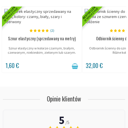
BESTSELLER
BESTSELLER
W MAGAZYNIE
W MAGAZYNIE
(2)
Sznur elastyczny (sprzedawany na metry)
Odbiornik ścienny d
Sznur elastyczny w kolorze czarnym, białym,
Odbiornik ścienny do sznura
czerwonym, niebieskim, zielonym lub szarym.
Różne kolo
1,60 €
32,00 €
Opinie klientów
5
/5