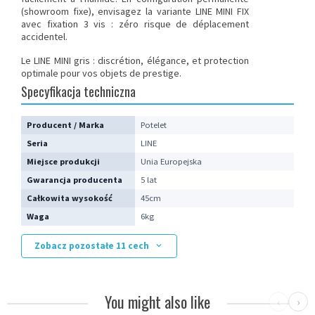
(showroom fixe), envisagez la variante LINE MINI FIX
avec fixation 3 vis : zéro risque de déplacement
accidentel.
Le LINE MINI gris : discrétion, élégance, et protection
optimale pour vos objets de prestige.
Specyfikacja techniczna
Producent / Marka
Potelet
Seria
LINE
Miejsce produkcji
Unia Europejska
Gwarancja producenta
5 lat
Całkowita wysokość
45cm
Waga
6kg
Zobacz pozostałe 11 cech
You might also like
‹
›