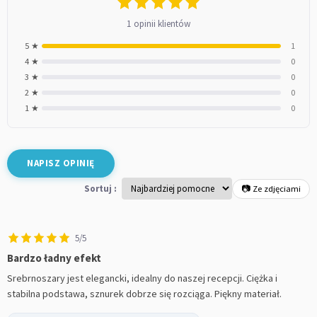
1 opinii klientów
5 ★
1
4 ★
0
3 ★
0
2 ★
0
1 ★
0
NAPISZ OPINIĘ
Sortuj :
📷 Ze zdjęciami
5/5
Bardzo ładny efekt
Srebrnoszary jest elegancki, idealny do naszej recepcji. Ciężka i
stabilna podstawa, sznurek dobrze się rozciąga. Piękny materiał.