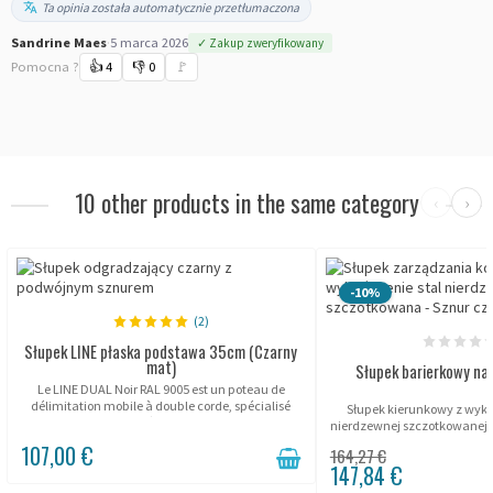
Ta opinia została automatycznie przetłumaczona
Sandrine Maes
·
5 marca 2026
✓ Zakup zweryfikowany
Pomocna ?
👍
4
👎
0
🚩
10 other products in the same category
‹
›
-10%
(2)
Słupek LINE płaska podstawa 35cm (Czarny
mat)
Słupek barierkowy na s
Le LINE DUAL Noir RAL 9005 est un poteau de
délimitation mobile à double corde, spécialisé
Słupek kierunkowy z wyko
dans le contrôle d'accès et la gestion des flux lors
nierdzewnej szczotkowanej, 
d'événements. Sa finition...
.
107,00 €
164,27 €
147,84 €