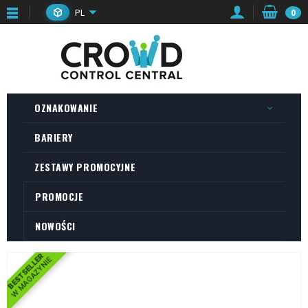
PL
0
OZNAKOWANIE
BARIERY
ZESTAWY PROMOCYJNE
PROMOCJE
NOWOŚCI
BESTSELLER
W MAGAZYNIE