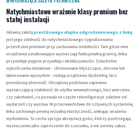
WYRÓŻNIAJĄCA ZALETA TECHNICZNA
Natychmiastowe wrażenie klasy premium bez
stałej instalacji
Główną zaletą
prestiżowego słupka odgrodzeniowego z linką
jest jego zdolność do natychmiastowego sygnalizowania
przestrzeni premium przy zachowaniu mobilności. Tam gdzie inne
urządzenia oznakowujące wyznaczają funkcjonalną granicę, linka
przywołuje pojęcie przywileju i ekskluzywności. Szlachetne
wykończenia metalowe - chromowane błyszczące, złocone lub
lakierowane epoxydem - nadają urządzeniu dyskretną, lecz
prestiżową obecność. Obciążona podstawa zapewnia
wystarczającą stabilność do użytku wewnętrznego, bez wiercenia
czy zakotwień, co pozwala na częste rekonfiguracje zależnie od
wydarzeń czy wystaw. W przeciwieństwie do sztywnych systemów,
linka zachowuje pewną wizualną elastyczność, unikając wrażenia
wydzielenia. Ta cecha sprzyja akceptacji gości, którzy postrzegają
wyznaczenie jako zaproszenie do szacunku, a nie surowy zakaz.