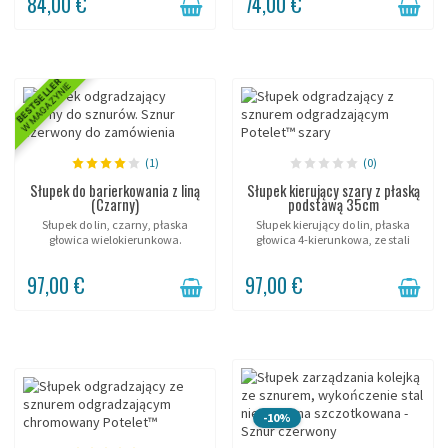
84,00 €
74,00 €
BESTSELLER
W MAGAZYNIE
(1)
(0)
Słupek do barierkowania z liną
Słupek kierujący szary z płaską
(Czarny)
podstawą 35cm
Słupek do lin, czarny, płaska
Słupek kierujący do lin, płaska
głowica wielokierunkowa.
głowica 4-kierunkowa, ze stali
INOX.
97,00 €
97,00 €
-10%