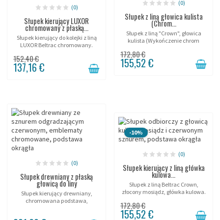
(0)
(0)
Słupek z liną głowica kulista
Słupek kierujący LUXOR
(Chrom...
chromowany z płaską...
Słupek z liną "Crown", głowica
Słupek kierujący do kolejki z liną
kulista (Wykończenie chrom
LUXOR Beltrac chromowany.
polerowany).
172,80 €
152,40 €
155,52 €
137,16 €
-10%
(0)
(0)
Słupek kierujący z liną główka
kulowa...
Słupek drewniany z płaską
głowicą do liny
Słupek z liną Beltrac Crown,
złocony mosiądz, główka kulowa.
Słupek kierujący drewniany,
chromowana podstawa,
172,80 €
oryginalny i elegancki.
155,52 €