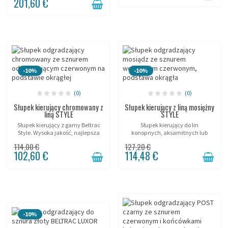
201,60 €
-10%
-10%
(0)
(0)
Słupek kierujący chromowany z
Słupek kierujący z liną mosiężny
liną STYLE
STYLE
Słupek kierujący z gamy Beltrac
Słupek kierujący do lin
Style. Wysoka jakość, najlepsza
konopnych, aksamitnych lub
cena!
polietylenowych Beltrac.
114,00 €
127,20 €
102,60 €
114,48 €
-10%