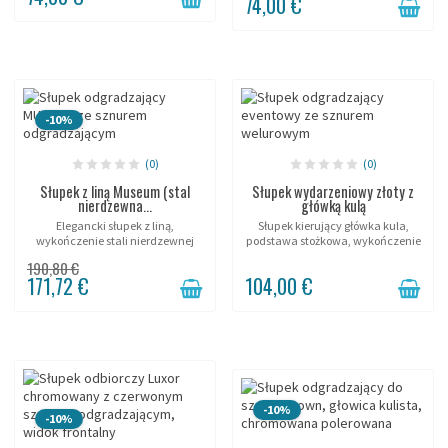
74,00 €
séparation subtile autour de vos...
hauteur de 45cm, ce modèle
MINI...
-10%
(0)
(0)
Słupek z liną Museum (stal
Słupek wydarzeniowy złoty z
nierdzewna...
główką kulą
Elegancki słupek z liną,
Słupek kierujący główka kula,
wykończenie stali nierdzewnej
podstawa stożkowa, wykończenie
szczotkowanej, do łączenia z
złote, do linek.
190,80 €
linami Ø38mm.
171,72 €
104,00 €
-10%
-10%