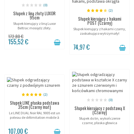
(0)
(2)
Słupek z liną złoty LUXOR
95cm
Słupek kierujący z hakami
POST (Czarny)
Słupek kierujący z liną Luxor
Beltrac mosiądz złoty.
Słupek kierujący z hakami czarny,
zaskakująco wytrzymały!
172,80 €
155,52 €
74,97 €
(2)
(0)
Słupek LINE płaska podstawa
35cm (Czarny mat)
Słupek kierujący z podstawą X
(Czarny)
Le LINE DUAL Noir RAL 9005 est un
poteau de délimitation mobile à
Słupek do lin, wykończenie
double corde, spécialisé dans le
czarne, płaska głowica
contrôle d'accès et la gestion des
wielokierunkowa.
107,00 €
flux lors d'événements. Sa