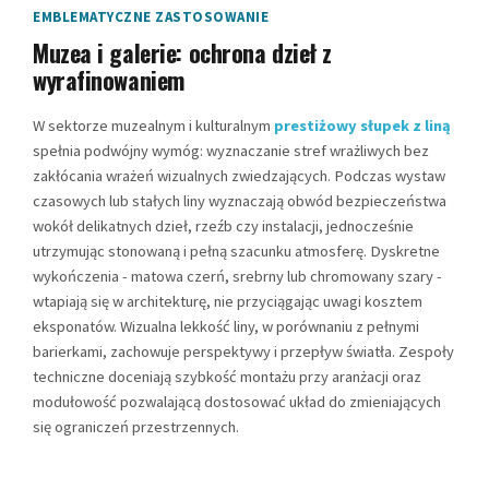
EMBLEMATYCZNE ZASTOSOWANIE
Muzea i galerie: ochrona dzieł z
wyrafinowaniem
W sektorze muzealnym i kulturalnym
prestiżowy słupek z liną
spełnia podwójny wymóg: wyznaczanie stref wrażliwych bez
zakłócania wrażeń wizualnych zwiedzających. Podczas wystaw
czasowych lub stałych liny wyznaczają obwód bezpieczeństwa
wokół delikatnych dzieł, rzeźb czy instalacji, jednocześnie
utrzymując stonowaną i pełną szacunku atmosferę. Dyskretne
wykończenia - matowa czerń, srebrny lub chromowany szary -
wtapiają się w architekturę, nie przyciągając uwagi kosztem
eksponatów. Wizualna lekkość liny, w porównaniu z pełnymi
barierkami, zachowuje perspektywy i przepływ światła. Zespoły
techniczne doceniają szybkość montażu przy aranżacji oraz
modułowość pozwalającą dostosować układ do zmieniających
się ograniczeń przestrzennych.