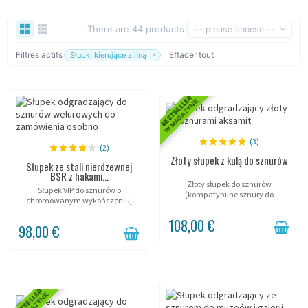
There are 44 products.
-- please choose --
Filtres actifs
×
Effacer tout
Słupki kierujące z liną
BESTSELLER
W MAGAZYNIE
(3)
(2)
Złoty słupek z kulą do sznurów
Słupek ze stali nierdzewnej
BSR z hakami...
Złoty słupek do sznurów
Słupek VIP do sznurów o
(kompatybilne sznury do
chromowanym wykończeniu,
zamówienia oddzielnie).
subtelny i współczesny.
108,00 €
98,00 €
BESTSELLER