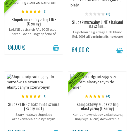
W MAGAZYNIE
(3)
(0)
Słupek muzealny z liną LINE
Słupek muzealny LINE z hakami
(Czarny)
na sznur...
Le LINE basic noir RAL 9005 est un
Le poteau de guidage LINE blanc
poteau de balisage spécialisé
RAL 9003 allie minimalisme épuré
dans la gestion d'accès aux
et fonctionnalité d'accueil . Conçu
événements. Avec son tube 25mm
84,00 €
pour les showrooms, musées et
et sa corde 6mm, il offre une
84,00 €
galeries, ce système d'orientation
solution de guidage...
discret...
BESTSELLER
W MAGAZYNIE
(1)
(4)
Słupek LINE z hakami do sznura
Kompaktowy słupek z liną
(Szary mat)
elastyczną (Czarny)
Szary matowy słupek do
Kompaktowy słupek z elastyczną
oznakowania z elastycznym
liną (wys. 45cm) do tworzenia
sznurem.
bariery lub wyznaczania
przestrzeni.