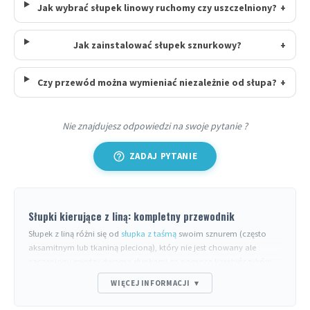
Jak wybrać słupek linowy ruchomy czy uszczelniony?
+
Jak zainstalować słupek sznurkowy?
+
Czy przewód można wymieniać niezależnie od słupa?
+
Nie znajdujesz odpowiedzi na swoje pytanie ?
help_outline
ZADAJ PYTANIE
Słupki kierujące z liną: kompletny przewodnik
Słupek z liną różni się od
słupka z taśmą
swoim sznurem (często
aksamitnym lub tkaniną plecioną), który nie jest chowany ale
zaczepiony między dwoma słupkami za pomocą karabińczyków.
Ta konstrukcja nadaje mu wysokiej klasy estetykę preferowaną w
WIĘCEJ INFORMACJI
▾
hotelarstwie, muzeach, teatrach i wydarzeniach premium.