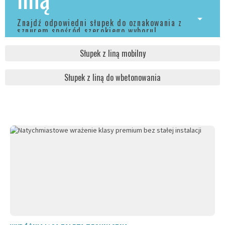
Znajdź odpowiedni słupek do oznakowania z
sznurem spośród szerokiego wyboru!
Słupek z liną mobilny
Słupek z liną do wbetonowania