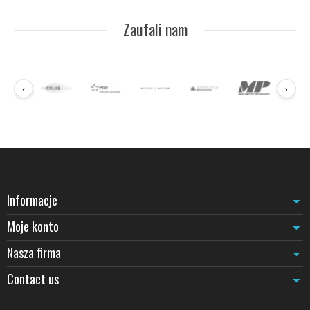
Warianty według mocowania
Mobilny
- przenośny, ciężka okrągła podstawa. Rozwiązanie
Zaufali nam
najczęściej używane w hotelarstwie.
Do zabetonowania
- instalacja trwała (wejście do budynku,
recepcja muzeum).
Liny: materiały i długości
‹
›
Aksamit
: wygląd premium, idealny do prestiżowych wnętrz.
Średnice 35 lub 38 mm. Kolory: czarny, czerwony, bordowy,
granatowy, złoty.
Tkanina pleciona
: bardziej odporna na tarcie, dostosowana do
intensywnego ruchu. Dostępna w wykończeniu imitującym skórę.
Długości
: 1,5 m (wejście), 2 m (standard), do 3 m. Ponieważ lina się
nie chowa, długość musi być wybrana bardzo precyzyjnie.
Informacje
Końcówki
: haczyki złote, chromowane, szczotkowana mosiądz
według pożądanej estetyki.
Moje konto
Głowice słupków
Nasza firma
Kulki złote, chromowane, szczotkowane lub płaskie: głowica silnie
determinuje charakter słupka. Do nowoczesnych środowisk
Contact us
wybierajcie płaskie lub cylindryczne głowice ze szczotkowanej stali
nierdzewnej. Do klasycznych ambientów, złote kulki lub z mosiądzu
pozostają referencyjne. Do mniej formalnych środowisk,
słupki z