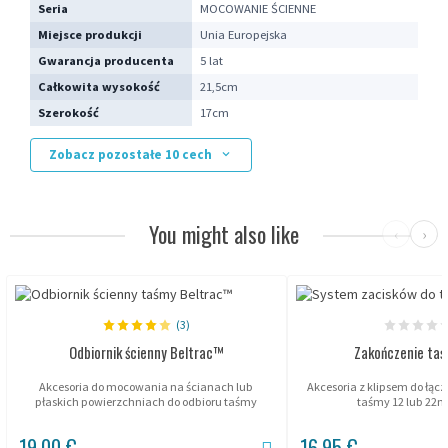
Seria
MOCOWANIE ŚCIENNE
Miejsce produkcji
Unia Europejska
Gwarancja producenta
5 lat
Całkowita wysokość
21,5cm
Szerokość
17cm
Zobacz pozostałe 10 cech
You might also like
‹
›
(3)
Odbiornik ścienny Beltrac™
Zakończenie taśm
Akcesoria do mocowania na ścianach lub
Akcesoria z klipsem do łąc
płaskich powierzchniach do odbioru taśmy
taśmy 12 lub 22m
Beltrac™.
19,00 €
16,95 €