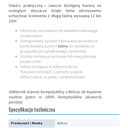
Stwórz praktyczną i zawsze dostępną barierę na
rozległym obszarze dzięki temu obrotowemu
uchwytowi ściennemu z długą taśmą wysuwną 12 lub
22m!
Obrotowy mechanizm do wielokierunkowego
oznakowania
Zintegrowany system hamowania pozwala na
kontrolowany powrót
taśmy
do obudowy w
przypadku przypadkowego zwolnienia
Szybka instalacja na ścianie lub innej płaskiej
powierzchni
Taśma dostępna w żółtym kolorze
"bezpieczeństwo", czarnym, w paski
żółto/czarne, w paski czerwono/białe.
Odbiornik ścienny kompatybilny z Beltrac do kupienia
osobno (patrz w 100% kompatybilne akcesoria
poniżej).
Specyfikacja techniczna
Producent / Marka
Beltrac