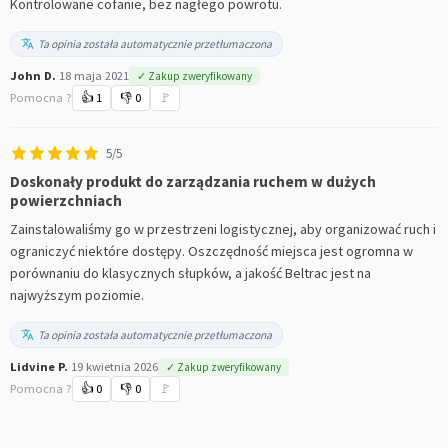
Kontrolowane cofanie, bez nagłego powrotu.
Ta opinia została automatycznie przetłumaczona
John D.
·
18 maja 2021
✓ Zakup zweryfikowany
Pomocna ?
👍
1
👎
0
🚩
5/5
Doskonały produkt do zarządzania ruchem w dużych
powierzchniach
Zainstalowaliśmy go w przestrzeni logistycznej, aby organizować ruch i
ograniczyć niektóre dostępy. Oszczędność miejsca jest ogromna w
porównaniu do klasycznych słupków, a jakość Beltrac jest na
najwyższym poziomie.
Ta opinia została automatycznie przetłumaczona
Lidvine P.
·
19 kwietnia 2026
✓ Zakup zweryfikowany
Pomocna ?
👍
0
👎
0
🚩