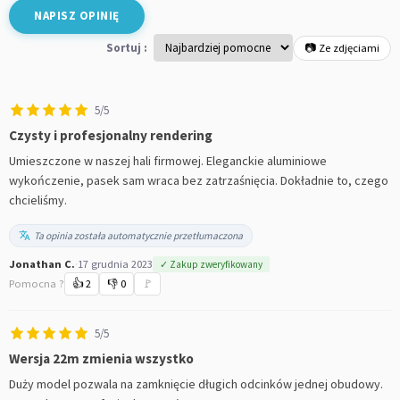
NAPISZ OPINIĘ
Sortuj :
📷 Ze zdjęciami
5/5
Czysty i profesjonalny rendering
Umieszczone w naszej hali firmowej. Eleganckie aluminiowe
wykończenie, pasek sam wraca bez zatrzaśnięcia. Dokładnie to, czego
chcieliśmy.
Ta opinia została automatycznie przetłumaczona
Jonathan C.
·
17 grudnia 2023
✓ Zakup zweryfikowany
Pomocna ?
👍
2
👎
0
🚩
5/5
Wersja 22m zmienia wszystko
Duży model pozwala na zamknięcie długich odcinków jednej obudowy.