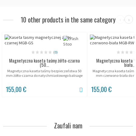
10 other products in the same category
‹
›
(0)
Magnetyczna kaseta taśmy żółto-czarna
Magnetyczna kaseta t
(50...
biała...
Magnetyczna kaseta taśmy bezpieczeństwa 50
Magnetyczna kaseta taśmy
mm żółto-czarna do natychmiastowego balisage
mm czerwono-biała do 
stref zagrożenia bez wiercenia. Trzy magnesy 90
ogrodzeń bez wiercenia. Trz
N mocują polietylenową obudowę do...
każdy mocują kasetę na k
155,00 €
155,00 €
Zaufali nam