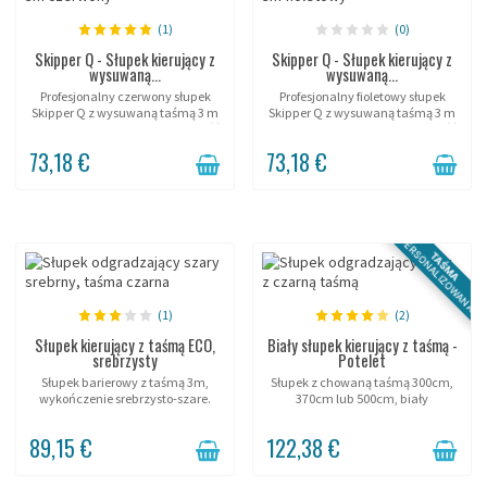
(1)
(0)
Skipper Q - Słupek kierujący z
Skipper Q - Słupek kierujący z
wysuwaną...
wysuwaną...
Profesjonalny czerwony słupek
Profesjonalny fioletowy słupek
Skipper Q z wysuwaną taśmą 3 m
Skipper Q z wysuwaną taśmą 3 m
i wypełnianą podstawą. Wysokość
i wypełnianą podstawą. Wysokość
90 cm, szerokość taśmy 50 mm,
90 cm, taśma 50 mm,
73,18 €
73,18 €
automatyczne hamowanie.
automatyczne hamowanie. Kolor
Intensywne użytkowanie...
premium dla prestiżowych...
PERSONALIZOWANA
TAŚMA
(1)
(2)
Słupek kierujący z taśmą ECO,
Biały słupek kierujący z taśmą -
srebrzysty
Potelet
Słupek barierowy z taśmą 3m,
Słupek z chowaną taśmą 300cm,
wykończenie srebrzysto-szare.
370cm lub 500cm, biały
lakierowany.
89,15 €
122,38 €