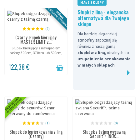
MAŁE SKLEPY
PERSONALIZOWANA
Słupki z liną - elegancka
TAŚMA
alternatywa dla Twojego
sklepu
(2)
Dla bardziej eleganckiej
Czarny słupek kierujący
atmosfery zapoznaj się
MASTER LIMIT z...
również z naszą gamą
Słupek kierujący z nawijadłem
słupków z liną
, idealnych do
taśmy 300cm, 370cm lub 500cm,
liczne kolory.
uzupełnienia oznakowania
122,38 €
w małych sklepach
.
BESTSELLER
W MAGAZYNIE
(1)
(0)
Słupek do barierkowania z liną
Słupek z taśmą wysuwną
(Czarny)
Securit™ INOX...