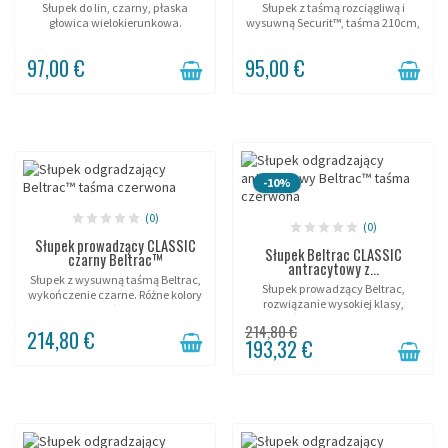
Słupek do lin, czarny, płaska
Słupek z taśmą rozciągliwą i
głowica wielokierunkowa.
wysuwną Securit™, taśma 210cm,
stal nierdzewna szczotkowana.
97,00 €
95,00 €
-10%
(0)
(0)
Słupek prowadzący CLASSIC
Słupek Beltrac CLASSIC
czarny Beltrac™
antracytowy z...
Słupek z wysuwną taśmą Beltrac,
Słupek prowadzący Beltrac,
wykończenie czarne. Różne kolory
rozwiązanie wysokiej klasy,
taśm.
wykończenie antracytowe.
214,80 €
214,80 €
193,32 €