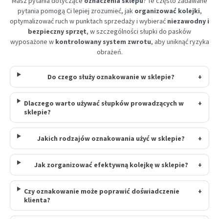
Masz pytania dotyczące
oznaczenia sklepu
? Te często zadawane
pytania pomogą Ci lepiej zrozumieć, jak
organizować kolejki
,
optymalizować ruch w punktach sprzedaży i wybierać
niezawodny i
bezpieczny sprzęt
, w szczególności słupki do pasków
wyposażone w
kontrolowany system zwrotu
, aby uniknąć ryzyka
obrażeń.
Do czego służy oznakowanie w sklepie?
+
Dlaczego warto używać słupków prowadzących w
+
sklepie?
Jakich rodzajów oznakowania użyć w sklepie?
+
Jak zorganizować efektywną kolejkę w sklepie?
+
Czy oznakowanie może poprawić doświadczenie
+
klienta?