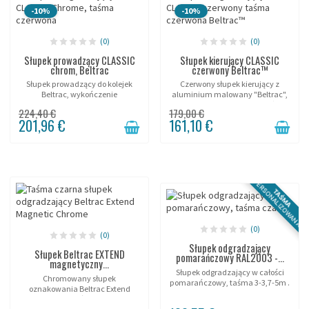
-10%
-10%
(0)
(0)
Słupek prowadzący CLASSIC
Słupek kierujący CLASSIC
chrom, Beltrac
czerwony Beltrac™
Słupek prowadzący do kolejek
Czerwony słupek kierujący z
Beltrac, wykończenie
aluminium malowany "Beltrac",
chromowane.
rozwiązanie z najwyższej półki!
224,40 €
179,00 €
201,96 €
161,10 €
PERSONALIZOWANA
TAŚMA
(0)
(0)
Słupek odgradzający
Słupek Beltrac EXTEND
pomarańczowy RAL2003 -...
magnetyczny...
Słupek odgradzający w całości
Chromowany słupek
pomarańczowy, taśma 3-3,7-5m .
oznakowania Beltrac Extend
Magnetic, taśma 370cm.