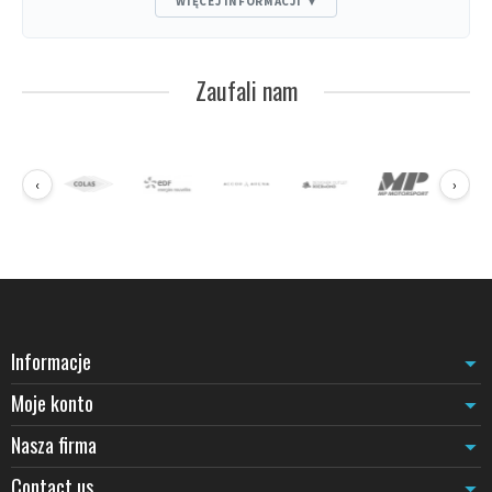
WIĘCEJ INFORMACJI
▾
magazynowych dostępnych dla publiczności, czy też kierowanie
ruchem podczas akcji promocyjnych. Słupki z chowaną taśmą
oferują rozwiązanie modułowe, szybkie do instalacji i rekonfiguracji
zgodnie z codziennymi lub sezonowymi potrzebami.
Zaufali nam
Słupki z taśmą do kolejek przy kasach
Słupki
Beltrac Classic
(biały, niebieski, czarny, czerwony,
chromowany) z taśmą 230 cm zapewniają płynne zarządzanie
kolejkami w okresach dużego natężenia ruchu. Ich płaska podstawa
‹
›
gwarantuje stabilność na gładkich podłogach, podczas gdy
chowana taśma pozwala na szybkie rozwinięcie bez zajmowania
miejsca. Model
Extend Magnetic
(taśma 370 cm) sprawdza się w
dużych powierzchniach wymagających rozszerzonych rozpiętości
między słupkami. Dla przestrzeni premium
słupek Modern
(wykończenie mosiężne lub czarne, taśma 230 cm) wnosi estetyczny
akcent wysokiej klasy.
Informacje
Wyznaczanie stref roboczych i obszarów o ograniczonym
dostępie
Moje konto
Podczas reorganizacji, prac konserwacyjnych lub uzupełniania
asortymentu w sklepie,
słupki Potelet
(czarny, biały, niebieski,
Nasza firma
czerwony, pomarańczowy RAL2003, srebrny, chromowany, stal
Contact us
nierdzewna szczotkowana) z taśmami 300, 370 lub 500 cm