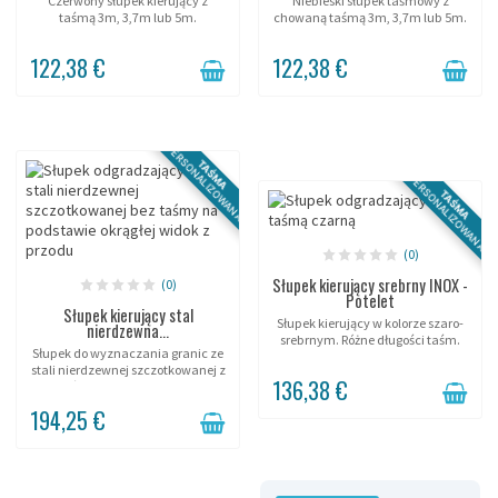
Czerwony słupek kierujący z
Niebieski słupek taśmowy z
taśmą 3m, 3,7m lub 5m.
chowaną taśmą 3m, 3,7m lub 5m.
122,38 €
122,38 €
PERSONALIZOWANA
TAŚMA
PERSONALIZOWANA
TAŚMA
(0)
Słupek kierujący srebrny INOX -
(0)
Potelet
Słupek kierujący stal
Słupek kierujący w kolorze szaro-
nierdzewna...
srebrnym. Różne długości taśm.
Słupek do wyznaczania granic ze
stali nierdzewnej szczotkowanej z
136,38 €
taśmą 3m, 3,7m lub 5m.
194,25 €