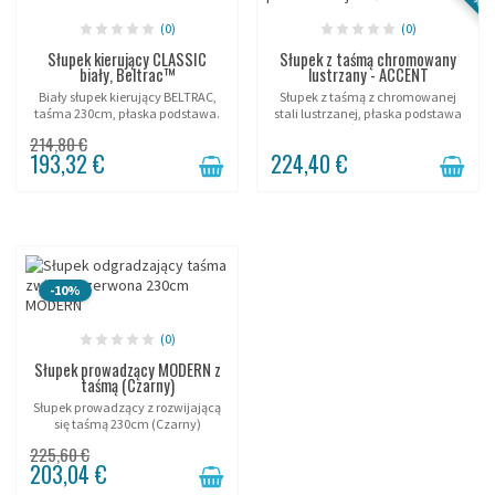
(0)
(0)
Słupek kierujący CLASSIC
Słupek z taśmą chromowany
biały, Beltrac™
lustrzany - ACCENT
Biały słupek kierujący BELTRAC,
Słupek z taśmą z chromowanej
taśma 230cm, płaska podstawa.
stali lustrzanej, płaska podstawa
z taśmą 2,3m.
214,80 €
193,32 €
224,40 €
-10%
(0)
Słupek prowadzący MODERN z
taśmą (Czarny)
Słupek prowadzący z rozwijającą
się taśmą 230cm (Czarny)
"BELTRAC MODERN".
225,60 €
203,04 €