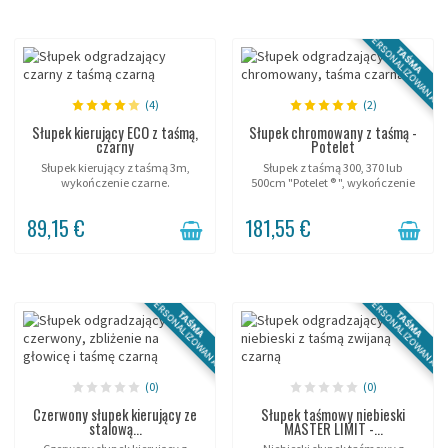
PERSONALIZOWANA
TAŚMA
(4)
(2)
Słupek kierujący ECO z taśmą,
Słupek chromowany z taśmą -
czarny
Potelet
Słupek kierujący z taśmą 3m,
Słupek z taśmą 300, 370 lub
wykończenie czarne.
500cm "Potelet ® ", wykończenie
chromowane (polerowana stal
nierdzewna).
89,15 €
181,55 €
PERSONALIZOWANA
PERSONALIZOWANA
TAŚMA
TAŚMA
(0)
(0)
Czerwony słupek kierujący ze
Słupek taśmowy niebieski
stalową...
MASTER LIMIT -...