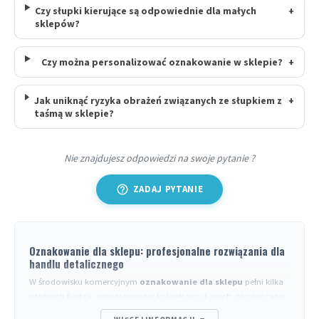
Czy słupki kierujące są odpowiednie dla małych
+
sklepów?
Czy można personalizować oznakowanie w sklepie?
+
Jak uniknąć ryzyka obrażeń związanych ze słupkiem z
+
taśmą w sklepie?
Nie znajdujesz odpowiedzi na swoje pytanie ?
help_outline
ZADAJ PYTANIE
Oznakowanie dla sklepu: profesjonalne rozwiązania dla
handlu detalicznego
W środowisku komercyjnym
oznakowanie dla sklepu
pełni kilka
istotnych funkcji: organizowanie kolejek przy kasach, wyznaczanie
stref w trakcie reorganizacji, zabezpieczanie obszarów