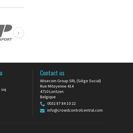
›
o wysokiej
elność).
ma
Contact us
Wisecom Group SRL (Siège Social)
Rue Mitoyenne 414
 się
4710 Lontzen
Belgique
0032 87 84 10 22
info@crowdcontrolcentral.com