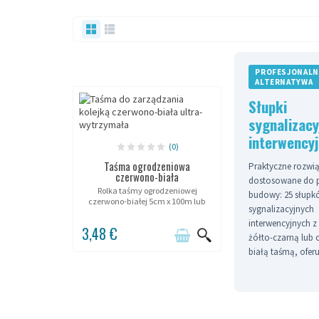
PROFESJONALN
ALTERNATYWA
Słupki
sygnalizacy
interwency
(0)
Taśma ogrodzeniowa
Praktyczne rozwi
czerwono-biała
dostosowane do 
Rolka taśmy ogrodzeniowej
budowy: 25 słupk
czerwono-białej 5cm x 100m lub
sygnalizacyjnych
7cm x 500m.
interwencyjnych z 
3,48 €
żółto-czarną lub
białą taśmą, ofer
m oznakowania d
dyspozycji na wó
transportowym.