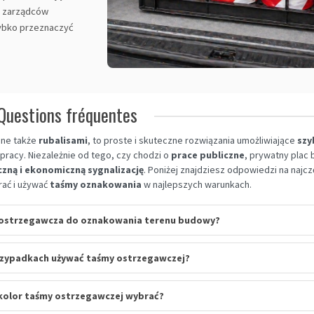
i zarządców
zybko przeznaczyć
Questions fréquentes
ane także
rubalisami
, to proste i skuteczne rozwiązania umożliwiające
szy
pracy. Niezależnie od tego, czy chodzi o
prace publiczne
, prywatny plac
zną i ekonomiczną sygnalizację
. Poniżej znajdziesz odpowiedzi na najcz
rać i używać
taśmy oznakowania
w najlepszych warunkach.
a ostrzegawcza do oznakowania terenu budowy?
rzypadkach używać taśmy ostrzegawczej?
 kolor taśmy ostrzegawczej wybrać?