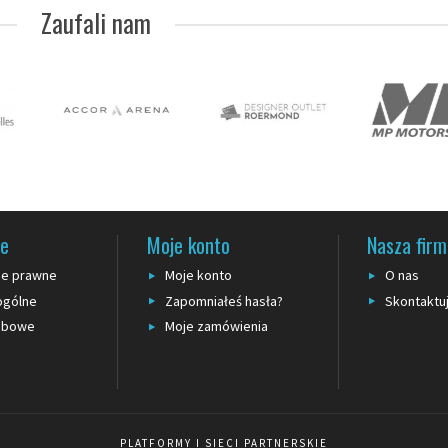
Zaufali nam
 widoczność).
a długotrwała), 500 m (roboty główne).
 według wersji. Możliwość personalizacji w dużych seriach.
 3 do 6 miesięcy przy ciągłym narażeniu.
h
. Do trwałego oznakowania podłogi wybierz
taśmy przylepne
. Do sygnalizacji 3D 
rganizacji kolejki
słupki z taśmą
są bardziej odpowiednie (urządzenie pionowe, czyt
je
Moje konto
Nasza fir
je prawne
Moje konto
O nas
ogólne
Zapomniałeś hasła?
Skontaktuj
obowe
Moje zamówienia
PLATFORMY I SIECI PARTNERSKIE