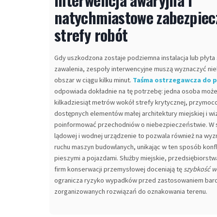
natychmiastowe zabezpiec
strefy robót
Gdy uszkodzona zostaje podziemna instalacja lub płyta
zawalenia, zespoły interwencyjne muszą wyznaczyć ni
obszar w ciągu kilku minut.
Taśma ostrzegawcza do 
odpowiada dokładnie na tę potrzebę: jedna osoba może
kilkadziesiąt metrów wokół strefy krytycznej, przymo
dostępnych elementów małej architektury miejskiej i wi
poinformować przechodniów o niebezpieczeństwie. W se
lądowej i wodnej urządzenie to pozwala również na wyz
ruchu maszyn budowlanych, unikając w ten sposób konf
pieszymi a pojazdami. Służby miejskie, przedsiębiorst
firm konserwacji przemysłowej doceniają tę
szybkość w
ogranicza ryzyko wypadków przed zastosowaniem bard
zorganizowanych rozwiązań do oznakowania terenu.