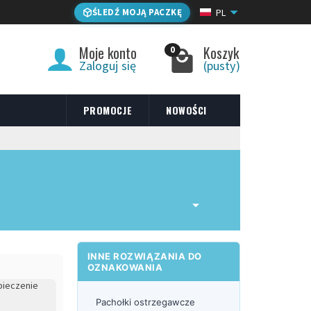
ŚLEDŹ MOJĄ PACZKĘ
PL
Moje konto
Koszyk
0
Zaloguj się
(pusty)
PROMOCJE
NOWOŚCI
INNE ROZWIĄZANIA DO
OZNAKOWANIA
Pachołki ostrzegawcze