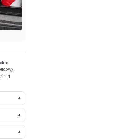
bkie
 budowy,
ęściej
+
+
+