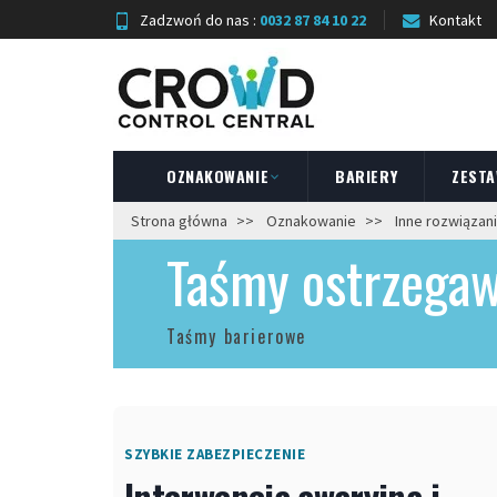
Zadzwoń do nas :
0032 87 84 10 22
Kontakt
OZNAKOWANIE
BARIERY
ZESTA
Strona główna
Oznakowanie
Inne rozwiązan
Taśmy ostrzega
Taśmy barierowe
SZYBKIE ZABEZPIECZENIE
Interwencja awaryjna i