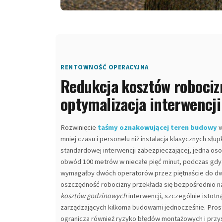
RENTOWNOŚĆ OPERACYJNA
Redukcja kosztów robociz
optymalizacja interwencji
Rozwinięcie
taśmy oznakowującej teren budowy
w
mniej czasu i personelu niż instalacja klasycznych sł
standardowej interwencji zabezpieczającej, jedna o
obwód 100 metrów w niecałe pięć minut, podczas gd
wymagałby dwóch operatorów przez piętnaście do dwu
oszczędność robocizny przekłada się bezpośrednio 
kosztów godzinowych
interwencji, szczególnie istotną
zarządzających kilkoma budowami jednocześnie. Pros
ogranicza również ryzyko błędów montażowych i przys