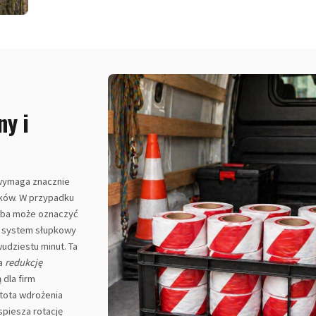
ny i
ymaga znacznie
upków. W przypadku
soba może oznaczyć
y system słupkowy
dziestu minut. Ta
na
redukcję
 dla firm
tota wdrożenia
piesza rotację