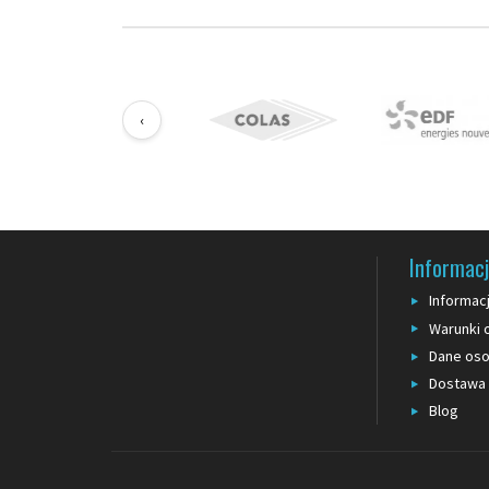
Zielono-biała
: bezpieczeństwo, droga ewakuacyjna.
Charakterystyka
Szerokość
: 50 do 75 mm (standard) lub 100 mm (wysoka
Długość rolki
: 100 m (użycie okazjonalne), 250 m (budow
‹
Z nadrukiem
: "NIEBEZPIECZEŃSTWO", "UWAGA", "POLICJA"
Odporność UV
: wersje zewnętrzne wytrzymują zazwyczaj
Kiedy wybrać inne rozwiązanie
Taśma przeznaczona jest do zastosowań
tymczasowyc
widoczności połącz z
pachołkami sygnalizacyjnymi
. Do o
Informac
Informac
Warunki 
Dane os
Dostawa
Blog