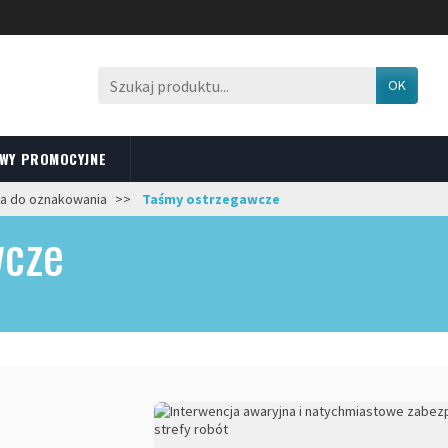
OK
WY PROMOCYJNE
ia do oznakowania
Taśmy ostrzegawcze
wcze