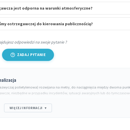
gawcza jest odporna na warunki atmosferyczne?
śmy ostrzegawczej do kierowania publicznością?
ajdujesz odpowiedzi na swoje pytanie ?
help_outline
ZADAJ PYTANIE
nalizacja
zazwyczaj polietylenowa) rozwijana na metry, do naciągnięcia między dwoma pun
egawcze, niezbędne w przypadku incydentów, sytuacji awaryjnych lub do tymczaso
WIĘCEJ INFORMACJI
▾
ęp całkowicie zabroniony.
lac budowy, pracująca maszyna).