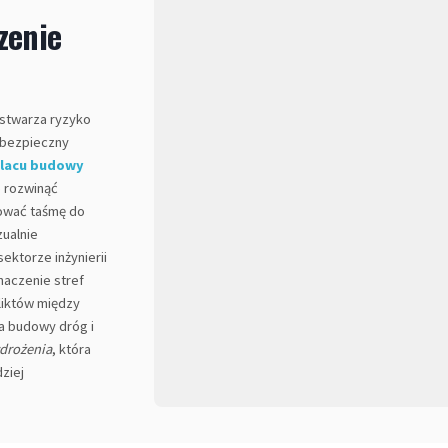
zenie
 stwarza ryzyko
ebezpieczny
placu budowy
 rozwinąć
cować taśmę do
zualnie
ktorze inżynierii
naczenie stref
liktów między
wa budowy dróg i
drożenia
, która
ziej