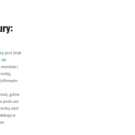
ury:
wy
jest
brak
e do
 montażu i
rostej,
 użytkowym.
mne), gdzie
su podczas
totny atut
dukują w
zas