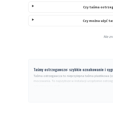
Czy taśma ostrze
Czy można użyć ta
Nie zn
Taśmy ostrzegawcze: szybkie oznakowanie i syg
Taśma ostrzegawcza to nieprzylepna taśma plastikowa (
mocowania. To najszybsze w instalacji urządzenie ostrz
odizolowania strefy.
Znormalizowane kody kolorów
Czerwono-biała
: bezpośrednie niebezpieczeństwo, dost
Żółto-czarna
: ostrzeżenie, strefa do monitorowania (p
Niebiesko-biała
: informacja lub wyznaczenie usługi.