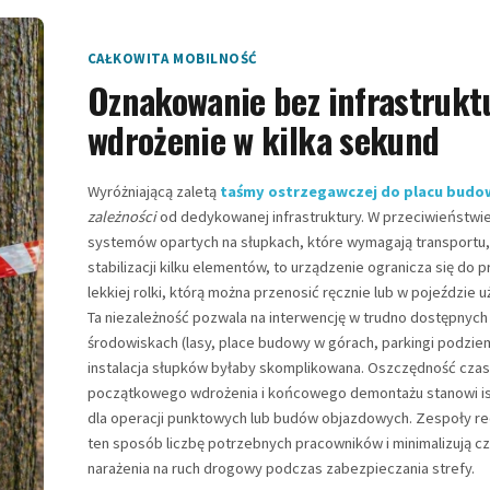
CAŁKOWITA MOBILNOŚĆ
Oznakowanie bez infrastrukt
wdrożenie w kilka sekund
Wyróżniającą zaletą
taśmy ostrzegawczej do placu budo
zależności
od dedykowanej infrastruktury. W przeciwieństwi
systemów opartych na słupkach, które wymagają transportu,
stabilizacji kilku elementów, to urządzenie ogranicza się do p
lekkiej rolki, którą można przenosić ręcznie lub w pojeździe
Ta niezależność pozwala na interwencję w trudno dostępnych
środowiskach (lasy, place budowy w górach, parkingi podzie
instalacja słupków byłaby skomplikowana. Oszczędność cza
początkowego wdrożenia i końcowego demontażu stanowi is
dla operacji punktowych lub budów objazdowych. Zespoły re
ten sposób liczbę potrzebnych pracowników i minimalizują c
narażenia na ruch drogowy podczas zabezpieczania strefy.