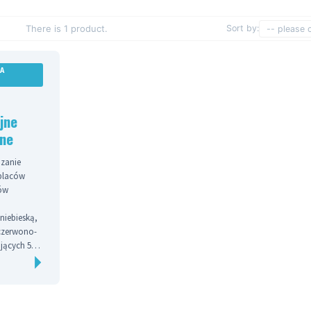
There is 1 product.
Sort by:
-- please 
A
jne
jne
ązanie
placów
ów
niebieską,
 czerwono-
ujących 50
o Państwa
zku