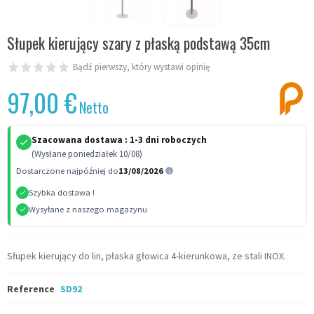
Słupek kierujący szary z płaską podstawą 35cm
Bądź pierwszy, który wystawi opinię
97,00 €
Netto
Szacowana dostawa :
1-3 dni roboczych
(Wysłane poniedziałek 10/08)
Dostarczone najpóźniej do
13/08/2026
Szybka dostawa !
Wysyłane z naszego magazynu
Słupek kierujący do lin, płaska głowica 4-kierunkowa, ze stali INOX.
Reference
SD92