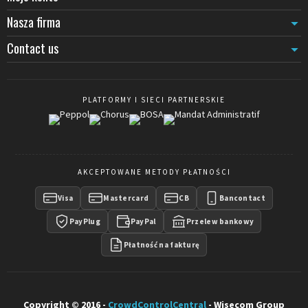
Nasza firma
Contact us
PLATFORMY I SIECI PARTNERSKIE
AKCEPTOWANE METODY PŁATNOŚCI
Visa
Mastercard
CB
Bancontact
PayPlug
PayPal
Przelew bankowy
Płatność na fakturę
Copyright © 2016 -
CrowdControlCentral
- Wisecom Group