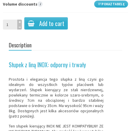
Volume discounts
i
POKAŻ TABELĘ
Add to cart
Description
Słupek z liną INOX: odporny i trwały
Prostota i elegancja tego słupka
z liną
czyni go
idealnym do wszystkich typów placówek lub
wydarzeń. Słupek kierujący ze stali nierdzewnej,
powlekany termicznie w kolorze szaro-srebrnym, o
średnicy 7cm na obciążonej i bardzo stabilnej
podstawie o średnicy 35cm. Ma wysokość 95cm i waży
8kg. Dostępnych jest kilka akcesoriów opcjonalnych
(patrz poniżej).
Ten słupek kierujący INOX NIE JEST KOMPATYBILNY ZE