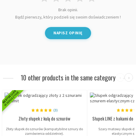
Brak opinii.
Bądź pierwszy, który podzieli się swoim doświadczeniem !
NAPISZ OPINIĘ
10 other products in the same category
‹
›
BESTSELLER
W MAGAZYNIE
(3)
Złoty słupek z kulą do sznurów
Słupek LINE z hakami do 
Złoty słupek do sznurów (kompatybilne sznury do
Szary matowy słupek d
zamówienia oddzielnie).
elastycznym s