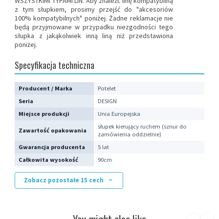
WSZYSTKIMI TYPAMI LIN
. Aby znaleźć linę kompatybilną
z tym słupkiem, prosimy przejść do "akcesoriów
100% kompatybilnych" poniżej. Żadne reklamacje nie
będą przyjmowane w przypadku niezgodności tego
słupka z jakąkolwiek inną liną niż przedstawiona
poniżej.
Specyfikacja techniczna
Producent / Marka
Potelet
Seria
DESIGN
Miejsce produkcji
Unia Europejska
słupek kierujący ruchem (sznur do
Zawartość opakowania
zamówienia oddzielnie)
Gwarancja producenta
5 lat
Całkowita wysokość
90cm
Zobacz pozostałe 15 cech
You might also like