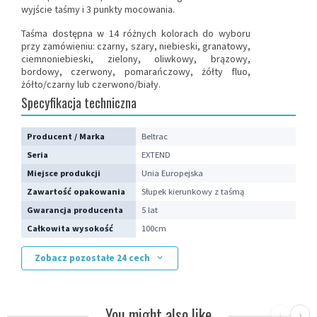
wyjście taśmy i 3 punkty mocowania.
Taśma dostępna w 14 różnych kolorach do wyboru
przy zamówieniu: czarny, szary, niebieski, granatowy,
ciemnoniebieski, zielony, oliwkowy, brązowy,
bordowy, czerwony, pomarańczowy, żółty fluo,
żółto/czarny lub czerwono/biały.
Specyfikacja techniczna
Producent / Marka
Beltrac
Seria
EXTEND
Miejsce produkcji
Unia Europejska
Zawartość opakowania
Słupek kierunkowy z taśmą
Gwarancja producenta
5 lat
Całkowita wysokość
100cm
Zobacz pozostałe 24 cech
You might also like
‹
›