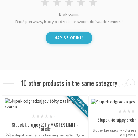
Brak opinii.
Bądź pierwszy, który podzieli się swoim doświadczeniem !
NAPISZ OPINIĘ
10 other products in the same category
‹
›
PERSONALIZOWANA
TAŚMA
(0)
Słupek kierujący srebrn
Słupek kierujący żółty MASTER LIMIT -
Potelet
Słupek kierujący w kolorze 
długości t
Żółty słupek kierujący z chowaną taśmą 3m, 3,7m