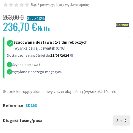
Bądź pierwszy, który wystawi opinię
263,00 €
Save 10%
236,70 €
Netto
Szacowana dostawa :
1-3 dni roboczych
(Wysyłka dzisiaj, czwartek 06/08)
Dostarczone najpóźniej do
11/08/2026
Szybka dostawa !
Wysyłane z naszego magazynu
Słupek kierujący aluminiowy z szeroką taśmą (wysokość 10cm!).
Reference
SD158
Długość taśmy/pasa