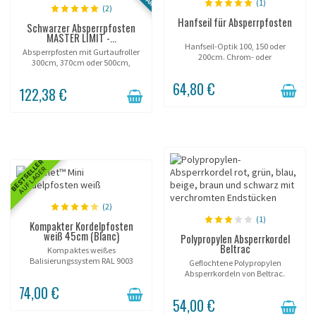
(1)
(2)
Hanfseil für Absperrpfosten
Schwarzer Absperrpfosten
MASTER LIMIT -...
Hanfseil-Optik 100, 150 oder
Absperrpfosten mit Gurtaufroller
200cm. Chrom- oder
300cm, 370cm oder 500cm,
Messingkarabiner.
zahlreiche Farben.
64,80 €
122,38 €
BESTSELLER
AUF LAGER
(2)
(1)
Kompakter Kordelpfosten
weiß 45cm (Blanc)
Polypropylen Absperrkordel
Beltrac
Kompaktes weißes
Balisierungssystem RAL 9003
Geflochtene Polypropylen
speziell für Vitrinen, Luxus-
Absperrkordeln von Beltrac.
Showrooms und Präsentationen
Verschiedene Karabiner-
74,00 €
von Wertgegenständen. Mit einer
Ausführungen.
54,00 €
Höhe von 45cm fügt sich dieses...