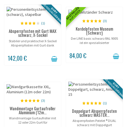
INDIVIDUALISIERBAR
BESTSELLER
GURT
AUF LAGER
(3)
(1)
Kordelpfosten Museum
Absperrpfosten mit Gurt MAX
(Schwarz)
schwarz, X-Sockel
Der LINE basic schwarz RAL 9005
Stabiler und praktischer X-Sockel
ist ein spezialisierter
Absperrpfosten mit Gurt dank
Absperrungspfosten zur
stapelbarem Design!
Zugangskontrolle bei
84,00 €
Veranstaltungen. Mit seinem
142,00 €
25mm-Rohr und 6mm-Seil bietet
er eine robuste...
INDIVIDUALISIERBAR
GURT
(3)
(1)
Wandmontage Gurtaufroller
Doppelgurt Absperrpfosten
Aluminium (12m...
schwarz MASTER...
Wandmontage Gurtaufroller mit
Absperrpfosten Potelet ® DUAL
12 oder 22m Gurt für
schwarz mit Doppelgurt
Absperrungen innen oder