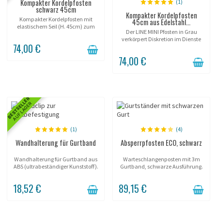
Kompakter Kordelpfosten
(1)
schwarz 45cm
Kompakter Kordelpfosten
Kompakter Kordelpfosten mit
45cm aus Edelstahl...
elastischem Seil (H. 45cm) zum
Der LINE MINI Pfosten in Grau
Erstellen von Barrieren oder zur
verkörpert Diskretion im Dienste
Raumabgrenzung.
74,00 €
der Inszenierung. Mit seiner Höhe
von 45 cm und der Farbe RAL 7035
74,00 €
schafft er eine subtile Abgrenzung
um Ihre...
BESTSELLER
AUF LAGER
(1)
(4)
Wandhalterung für Gurtband
Absperrpfosten ECO, schwarz
Wandhalterung für Gurtband aus
Warteschlangenposten mit 3m
ABS (ultrabeständiger Kunststoff).
Gurtband, schwarze Ausführung.
18,52 €
89,15 €