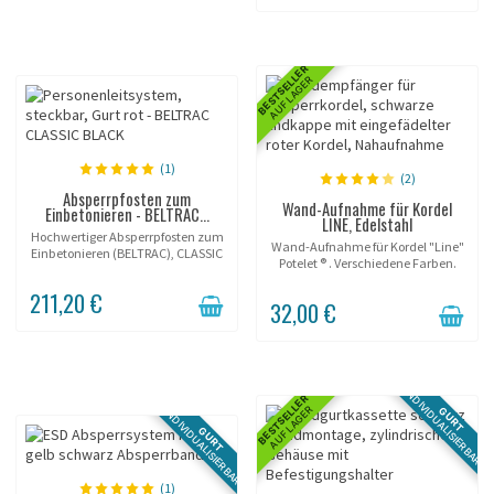
BESTSELLER
AUF LAGER
(1)
(2)
Absperrpfosten zum
Wand-Aufnahme für Kordel
Einbetonieren - BELTRAC...
LINE, Edelstahl
Hochwertiger Absperrpfosten zum
Wand-Aufnahme für Kordel "Line"
Einbetonieren (BELTRAC), CLASSIC
Potelet ® . Verschiedene Farben.
Serie, schwarze Ausführung.
211,20 €
32,00 €
INDIVIDUALISIERBAR
BESTSELLER
AUF LAGER
GURT
INDIVIDUALISIERBAR
GURT
(1)