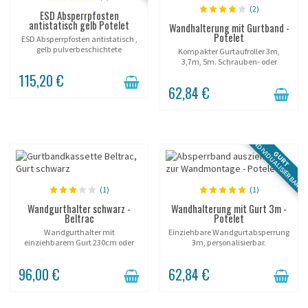
(2)
ESD Absperrpfosten
antistatisch gelb Potelet
Wandhalterung mit Gurtband -
Potelet
ESD Absperrpfosten antistatisch ,
gelb pulverbeschichtete
Kompakter Gurtaufroller 3m,
Stahloberfläche, Gurt mit
3,7m, 5m. Schrauben- oder
Kennzeichnung.
Magnetbefestigung.
115,20 €
62,84 €
INDIVIDUALISIERBAR
GURT
(1)
(1)
Wandgurthalter schwarz -
Wandhalterung mit Gurt 3m -
Beltrac
Potelet
Wandgurthalter mit
Einziehbare Wandgurtabsperrung
einziehbarem Gurt 230cm oder
3m, personalisierbar.
370cm. Beltrac in verschiedenen
Farben verfügbar.
96,00 €
62,84 €