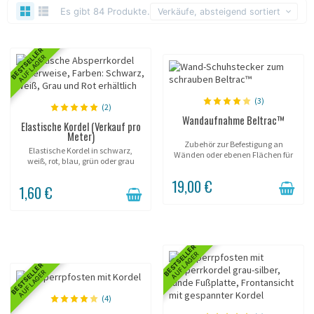
Es gibt 84 Produkte.
Verkäufe, absteigend sortiert
BESTSELLER
AUF LAGER
(3)
(2)
Wandaufnahme Beltrac™
Elastische Kordel (Verkauf pro
Meter)
Zubehör zur Befestigung an
Elastische Kordel in schwarz,
Wänden oder ebenen Flächen für
weiß, rot, blau, grün oder grau
die Aufnahme von Beltrac™
erhältlich.
Gurten.
19,00 €
1,60 €
BESTSELLER
AUF LAGER
BESTSELLER
AUF LAGER
(4)