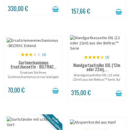
(personalisierbar).
überdacht außen.
330,00 €
157,66 €
(1)
(3)
Gurtmechanismus
Wandgurtaufroller XXL (12m
Ersatzkassette - BELTRAC...
oder 22m),...
Ersetzen Sie Ihren
Wandgurtaufroller XXL (12 oder
Gurtmechanismus in nur wenigen
22m!) aus der Beltrac™ Serie, für
Augenblicken!
Innen- oder Außenbereich
70,00 €
geeignet!
315,00 €
INDIVIDUALISIERBAR
GURT