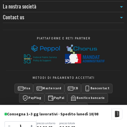
La nostra società
Contact us
PIATTAFORME E RETI PARTNER
METODI DI PAGAMENTO ACCETTATI
Visa
Mastercard
CB
Bancontact
PayPlug
PayPal
Bonifico bancario
Pagamento su fattura
Consegna 1–3 gg lavorativi · Spedito lunedì 10/08
prezzo unitario
prezzo totale
−
+