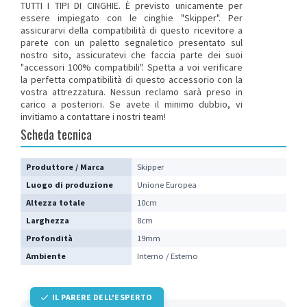
TUTTI I TIPI DI CINGHIE
. È previsto unicamente per
essere impiegato con le cinghie "Skipper". Per
assicurarvi della compatibilità di questo ricevitore a
parete con un paletto segnaletico presentato sul
nostro sito, assicuratevi che faccia parte dei suoi
"accessori 100% compatibili". Spetta a voi verificare
la perfetta compatibilità di questo accessorio con la
vostra attrezzatura. Nessun reclamo sarà preso in
carico a posteriori.
Se avete il minimo dubbio, vi
invitiamo a contattare i nostri team
!
Scheda tecnica
Produttore / Marca
Skipper
Luogo di produzione
Unione Europea
Altezza totale
10cm
Larghezza
8cm
Profondità
19mm
Ambiente
Interno / Esterno
IL PARERE DELL'ESPERTO