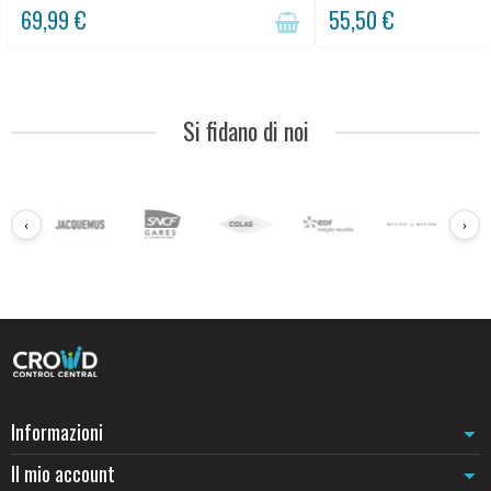
all'interno che all'esterno. La base può...
69,99 €
55,50 €
Si fidano di noi
‹
›
Informazioni
Il mio account