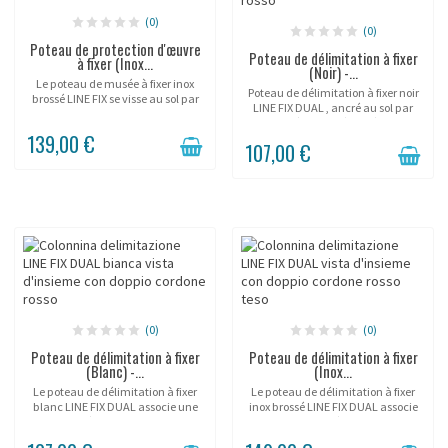
(0)
(0)
Poteau de protection d'œuvre
Poteau de délimitation à fixer
à fixer (Inox...
(Noir) -...
Le poteau de musée à fixer inox
Poteau de délimitation à fixer noir
brossé LINE FIX se visse au sol par
LINE FIX DUAL , ancré au sol par
platine et trace une ligne nette et
platine à 3 vis et équipé d'une
durable dans les zones de fort
139,00 €
double corde pour les zones
passage. Corde semi-élastique à...
107,00 €
permanentes très fréquentées.
Corde...
(0)
(0)
Poteau de délimitation à fixer
Poteau de délimitation à fixer
(Blanc) -...
(Inox...
Le poteau de délimitation à fixer
Le poteau de délimitation à fixer
blanc LINE FIX DUAL associe une
inox brossé LINE FIX DUAL associe
platine vissée au sol et une double
une platine vissée au sol et une
corde semi-élastique pour une
double corde semi-élastique pour