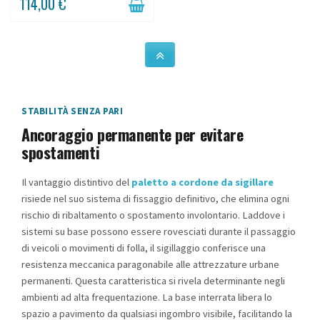
114,00 €
galeries et showrooms. Sa corde...
STABILITÀ SENZA PARI
Ancoraggio permanente per evitare
spostamenti
Il vantaggio distintivo del
paletto a cordone da sigillare
risiede nel suo sistema di fissaggio definitivo, che elimina ogni
rischio di ribaltamento o spostamento involontario. Laddove i
sistemi su base possono essere rovesciati durante il passaggio
di veicoli o movimenti di folla, il sigillaggio conferisce una
resistenza meccanica paragonabile alle attrezzature urbane
permanenti. Questa caratteristica si rivela determinante negli
ambienti ad alta frequentazione. La base interrata libera lo
spazio a pavimento da qualsiasi ingombro visibile, facilitando la