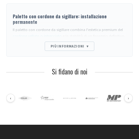
Paletto con cordone da sigillare: installazione
permanente
Il paletto con cordone da sigillare combina l'estetica premium del
cordone velluto o intrecciato
e la stabilità di un fissaggio definitivo.
Questa pagina dettaglia le opzioni di sigillatura e le scelte tecniche.
PIÙ INFORMAZIONI
▾
Le questioni d'uso e manutenzione sono trattate nelle FAQ in fondo
alla pagina.
Metodi di sigillatura
Si fidano di noi
Sigillatura diretta cemento
: asta inferiore del paletto annegata
in una fondazione in cemento (200-300 mm di profondità).
Soluzione irreversibile, la più solida.
Bussola smontabile
: un cilindro viene sigillato nel terreno, il
paletto vi si inserisce e si blocca. Permette la rimozione per
‹
›
manutenzione o stoccaggio stagionale.
Piastra avvitata
: alternativa smontabile senza cemento - vedere
i
paletti con cinghia da avvitare
per la stessa logica applicata alla
cinghia.
Scelte estetiche