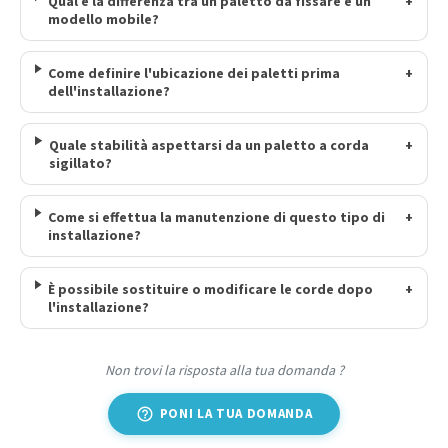
Qual è la differenza tra un paletto da fissare e un
+
modello mobile?
Come definire l'ubicazione dei paletti prima
+
dell'installazione?
Quale stabilità aspettarsi da un paletto a corda
+
sigillato?
Come si effettua la manutenzione di questo tipo di
+
installazione?
È possibile sostituire o modificare le corde dopo
+
l'installazione?
Non trovi la risposta alla tua domanda ?
help_outline
PONI LA TUA DOMANDA