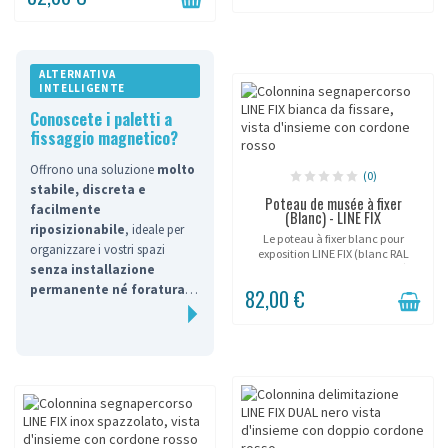
de 6...
mm,...
ALTERNATIVA
INTELLIGENTE
Conoscete i paletti a
fissaggio magnetico?
Offrono una soluzione
molto
(0)
stabile, discreta e
Poteau de musée à fixer
facilmente
(Blanc) - LINE FIX
riposizionabile
, ideale per
Le poteau à fixer blanc pour
organizzare i vostri spazi
exposition LINE FIX (blanc RAL
9003) se fixe au sol par platine à 3
senza installazione
vis pour délimiter en permanence
permanente né foratura
82,00 €
un showroom épuré. Corde semi-
dei pavimenti
.
élastique de...