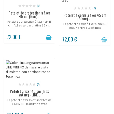
(0)
(0)
Potelet de protection à fixer
Potelet à corde à fixer 45 cm
45 cm (Noir)...
(Blanc) -...
Potelet de protection à fixer noir 45
Le potelet à corde à fixer blanc 45
cm, fixé au sol par platine à 3 vis,
cm LINE MINI FIX délimite
pour protéger durablement un
durablement les zones basses
socle ou une vitrine en musée,
72,00 €
d'un showroom permanent grâce
galerie et showroom. Corde...
72,00 €
à sa platine vissée et son format
minimaliste. La...
(0)
Potelet à fixer 45 cm (Inox
satiné) - LINE...
Le potelet à fixer 45 cm inox brossé
LINE MINI FIX délimite avec
robustesse et discrétion les zones
basses de passage des musées,