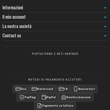
Tubo
: ottone lucidato (stile classico), inox spazzolato (moderno),
cromato lucido (intramontabile).
Informazioni
Testa
: sfera (classica), piatta (contemporanea), corona (alta
Il mio account
gamma hotellerie).
Cordone
: velluto (interni premium), intrecciato tessile (resistente
La nostra società
flussi intensi), similpelle (design industriale).
Quando scegliere il sigillato piuttosto che il mobile
Contact us
Il sigillato si impone quando la configurazione è
definitiva
(ingresso di stabilimento, scala di accoglienza, sagrato) e il rischio
di spostamento non autorizzato deve essere nullo. Per
PIATTAFORME E RETI PARTNER
configurazioni modulabili, vedere il
paletto con cordone mobile
.
METODI DI PAGAMENTO ACCETTATI
Visa
Mastercard
CB
Bancontact
PayPlug
PayPal
Bonifico bancario
Pagamento su fattura