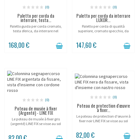
(0)
(0)
Paletto per corda da
Paletto per corda da interrare
interrare, testa...
LUXOR...
Paletto guida per corda cromato,
Paletto per corda di qualità
testa sferica, da interrare nel
superiore, cromato specchio, da
suolo.
interrare.
168,00 €
147,60 €
(0)
(0)
Poteau de protection d'œuvre
Poteau de musée à fixer
à fixer...
(Argenté) - LINE FIX
Le poteau de protection d'œuvre à
Le poteau de musée à fixer gris
fixer noir LINE FIX se visse au sol
(argenté) LINE FIX se visse au sol
pour entourer durablement une
par une platine à 3 vis pour baliser
sculpture d'une ligne discrète et
82,00 €
durablement un parcours de
précise. Sa corde semi-élastique
82,00 €
visite permanent . Tube fin Ø 25