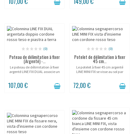
107,00 €
149,00 €
séparation permanente, forte
une protection permanente et
mais...
haut de...
(0)
(0)
Poteau de délimitation à fixer
Potelet de délimitation à fixer
(Argenté) -...
45 cm...
Le poteau de délimitation à fixer
Le potelet à fixer 45 cm argenté
argenté LINE FIX DUAL associe un
LINE MINI FIX se visse au sol par
gris RAL 7035 neutre à une double
platine pour une délimitation
corde semi-élastique fixée en
suggestive permanente et basse
107,00 €
72,00 €
permanence par platine à 3 vis.
devant vitrines, socles et objets
La corde...
précieux. Sa...