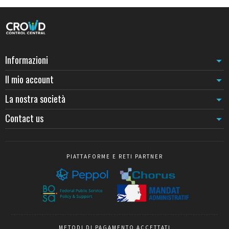
segnaletica secondo il livello di pericolo.
Negli ambienti industriali sensibili alle scariche elettrostatiche, i
sistemi di segnalazione ESD
garantiscono la protezione dei
componenti elettronici delimitando al contempo le zone ad
accesso controllato. Queste attrezzature antistatiche sono
indispensabili nelle camere bianche, officine di assemblaggio e
Informazioni
zone di stoccaggio di materiale sensibile.
Il mio account
Mettere in sicurezza gli spazi commerciali e pubblici
Nei negozi, supermercati e centri commerciali, la messa in sicurezza
La nostra società
di una zona combina protezione ed estetica. Le
soluzioni di
Contact us
segnalazione per negozio
permettono di segnalare un pavimento
in corso di pulizia, bloccare l'accesso a una zona di rifornimento o
incanalare i clienti durante operazioni promozionali. I paletti
cromati, in ottone o colorati si integrano armoniosamente
nell'ambiente commerciale assicurando al contempo una funzione
PIATTAFORME E RETI PARTNER
di sicurezza chiara.
I musei, gallerie e spazi culturali necessitano di dispositivi discreti
ma efficaci. I
sistemi di segnalazione per museo
proteggono le
opere e installazioni preservando al contempo l'esperienza del
visitatore. Le finiture curate e i materiali nobili garantiscono
un'integrazione visiva rispettosa del luogo.
METODI DI PAGAMENTO ACCETTATI