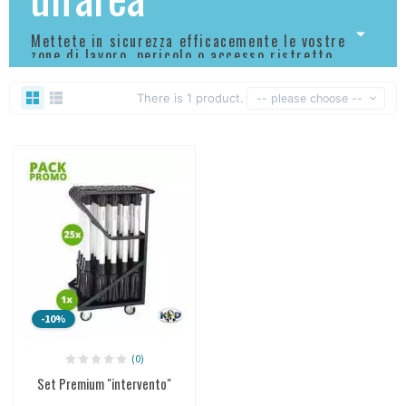
Mettete in sicurezza efficacemente le vostre
zone di lavoro, pericolo o accesso ristretto.
There is 1 product.
-- please choose --
-10%
(0)
Set Premium "intervento"