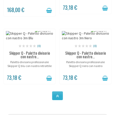
suolo.
riempibile. Altezza 90 cm, nastro
73,18 €
50 mm con arresto automatico.
168,00 €
Adatto a uso intensivo...
(0)
(0)
Skipper Q - Paletto divisorio
Skipper Q - Paletto divisorio
con nastro...
con nastro...
Paletto divisorio professionale
Paletto divisorio professionale
Skipper Q blu con nastro retrattile
Skipper Q nero con nastro
da 3 metri e base riempibile.
retrattile da 3 metri e base
Altezza 90 cm, nastro 50 mm con
riempibile. Altezza 90 cm, nastro
73,18 €
73,18 €
arresto automatico. Adatto a uso
50 mm con arresto automatico.
intensivo...
Adatto a uso intensivo...