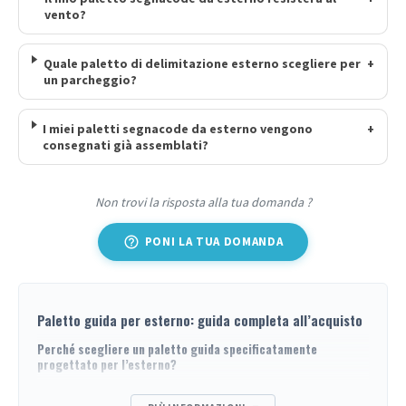
vento?
Quale paletto di delimitazione esterno scegliere per
+
un parcheggio?
I miei paletti segnacode da esterno vengono
+
consegnati già assemblati?
Non trovi la risposta alla tua domanda ?
help_outline
PONI LA TUA DOMANDA
Paletto guida per esterno: guida completa all’acquisto
Perché scegliere un paletto guida specificatamente
progettato per l’esterno?
Un
paletto guida per esterno
non si sceglie come un modello da
interno. Tre fattori distinguono un’attrezzatura adatta alle