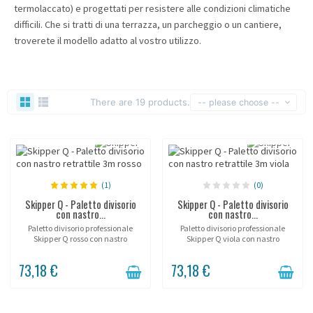
termolaccato) e progettati per resistere alle condizioni climatiche
difficili. Che si tratti di una terrazza, un parcheggio o un cantiere,
troverete il modello adatto al vostro utilizzo.
There are 19 products.
-- please choose --
(1)
(0)
Skipper Q - Paletto divisorio
Skipper Q - Paletto divisorio
con nastro...
con nastro...
Paletto divisorio professionale
Paletto divisorio professionale
Skipper Q rosso con nastro
Skipper Q viola con nastro
retrattile da 3 metri e base
retrattile da 3 metri e base
riempibile. Altezza 90 cm, nastro
riempibile. Altezza 90 cm, nastro
73,18 €
73,18 €
50 mm con arresto automatico.
50 mm, arresto automatico.
Adatto a uso intensivo...
Colore premium per spazi...