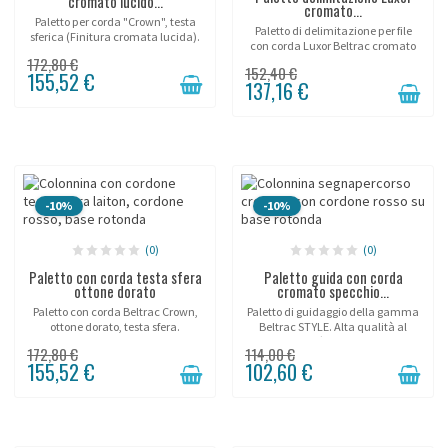
cromato lucido...
cromato...
Paletto per corda "Crown", testa
Paletto di delimitazione per file
sferica (Finitura cromata lucida).
con corda Luxor Beltrac cromato
specchio.
172,80 €
152,40 €
155,52 €
137,16 €
-10%
-10%
(0)
(0)
Paletto con corda testa sfera
Paletto guida con corda
ottone dorato
cromato specchio...
Paletto con corda Beltrac Crown,
Paletto di guidaggio della gamma
ottone dorato, testa sfera.
Beltrac STYLE. Alta qualità al
prezzo più conveniente!
172,80 €
114,00 €
155,52 €
102,60 €