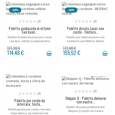
-10%
-10%
(0)
(0)
Paletto guidacoda in ottone
Paletto dorato Luxor con
con base...
corda - Finitura...
Paletto di delimitazione per corde
Paletto per delimitazione con
canapa, velluto o polipropilene
cordone Luxor Beltrac ottone
Beltrac.
dorato.
127,20 €
172,80 €
114,48 €
155,52 €
(0)
(0)
Skipper Q - Paletto divisorio
Paletto per corda da
con nastro...
interrare, testa...
Paletto divisorio professionale
Paletto guida per corda cromato,
Skipper Q verde con nastro
testa sferica, da interrare nel
retrattile da 3 metri e base