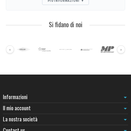
PIÙ INFORMAZIONI
▾
condizioni outdoor: la resistenza alla corrosione (materiali inox
304 o 316, plastica ad alta densità polietilene, alluminio
termolaccato), la stabilità al vento (base zavorrabile a partire da 8
Si fidano di noi
kg per le zone riparate, fino a 25 kg per terrazze aperte o parcheggi
esposti), e la visibilità ottimale anche con scarsa luminosità (nastri
fluo, superfici riflettenti per uso notturno, chevron giallo/nero per
zone di cantiere).
‹
›
I diversi tipi di paletti guida per esterno
La nostra selezione copre l’insieme delle esigenze professionali in
segnaletica outdoor:
Paletto guida esterno zavorrable con nastro
: base riempibile
con acqua o sabbia (15-25 kg una volta zavorrabile), nastro
retrattile da 2 a 5 m. Ideale per terrazze, eventi, file d’attesa esterne.
Paletto guida esterno in plastica
: versione economica in
polietilene per cantieri, zone di lavori temporanei. Leggermente
Informazioni
colorato (arancione, rosso, bianco) per visibilità massima.
Il mio account
Paletto guida esterno inox
: per installazione permanente
davanti a un negozio, hotel, parcheggio aziendale. Finitura
La nostra società
spazzolata o lucida a specchio, base pesante fissata al suolo con
tasselli.
Contact us
Paletto guida esterno con catena
: catena plastica o metallica