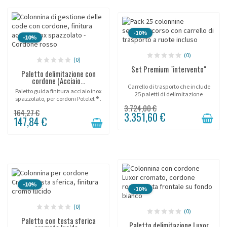
-10%
-10%
(0)
(0)
Set Premium "intervento"
Paletto delimitazione con
cordone (Acciaio...
Carrello di trasporto che include
Paletto guida finitura acciaio inox
25 paletti di delimitazione
spazzolato, per cordoni Potelet ® .
d'intervento!
3.724,00 €
164,27 €
3.351,60 €
147,84 €
-10%
-10%
(0)
(0)
Paletto con testa sferica
Paletto delimitazione Luxor