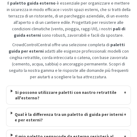
Il
paletto guida esterno
è essenziale per organizzare e mettere
in sicurezza in modo efficace i vostri spazi esterni, che si tratti della
terrazza di un ristorante, di un parcheggio aziendale, di un evento
all'aperto o di un cantiere edile. Progettati per resistere alle
condizioni climatiche (vento, pioggia, raggi UV), i nostri
pali di
guida esterni
sono robusti, zavorrabili e facili da spostare.
CrowdControlCentral offre una selezione completa di
paletti
guida per esterni
adatti alle esigenze professionali: modelli con
cinghia retrattile, corda intrecciata o catena, con base zavorrata
(cemento, acqua, sabbia) o ancoraggio permanente. Scopri di
seguito la nostra gamma e le risposte alle domande più frequenti
per aiutarti a scegliere la tua attrezzatura.
Si possono utilizzare paletti con nastro retrattile
+
all'esterno?
Qual è la differenza tra un paletto di guida per interni
+
e per esterni?
Il mio paletto segnacode da esterno resisterà al
+