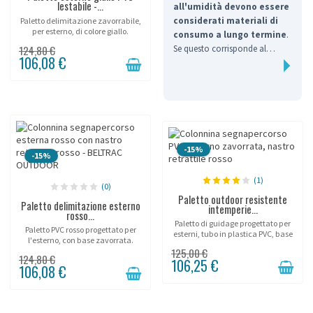
lestabile -...
all'umidità devono essere
considerati materiali di
Paletto delimitazione zavorrabile,
per esterno, di colore giallo.
consumo a lungo termine
.
124,80 €
Se questo corrisponde al
106,08 €
vostro utilizzo, abbiamo più
scelta qui!
-15%
-15%
(1)
(0)
Paletto outdoor resistente
Paletto delimitazione esterno
intemperie...
rosso...
Paletto di guidage progettato per
Paletto PVC rosso progettato per
esterni, tubo in plastica PVC, base
l'esterno, con base zavorrata.
zavorrable.
125,00 €
124,80 €
106,25 €
106,08 €