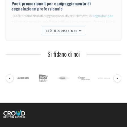
Pack promozionali per equipaggiamento di
segnalazione professionale
I pack promozionali raggruppano diversi elementi di
segnalazione
e i loro accessori in un'offerta tariffaria vantaggiosa. Un pack tipico
include un lotto di paletti di guida (spesso 25 unità per intervento),
PIÙ INFORMAZIONI
▾
un carrello di trasporto adatto, e talvolta cinghie o cordoni di
ricambio. Questa formula si adatta agli acquirenti che
equipaggiano un sito completo, rinnovano un parco invecchiato o
costituiscono uno stock di intervento mobile.
Si fidano di noi
Composizione tipo di un pack intervento
Il Pack Premium "intervento" illustra questa logica: 25 paletti di
segnalazione d'intervento consegnati con il loro carrello di
trasporto dedicato. Questo formato risponde alle esigenze dei
‹
›
servizi di protezione civile, squadre logistiche eventi e gestori di
parcheggi che implementano regolarmente perimetri temporanei. Il
carrello facilita il trasporto raggruppato, riduce il tempo di
installazione e protegge i paletti tra due utilizzi. Le 25 unità
permettono di segnalare circa 75 metri lineari in configurazione
standard (cinghie da 3 m tese).
Vantaggi economici e operativi