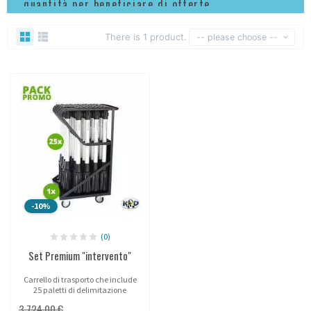
quantità per beneficiare di offerte
esclusive!
There is 1 product.
-- please choose --
-10%
(0)
Set Premium "intervento"
Carrello di trasporto che include
25 paletti di delimitazione
d'intervento!
3.724,00 €