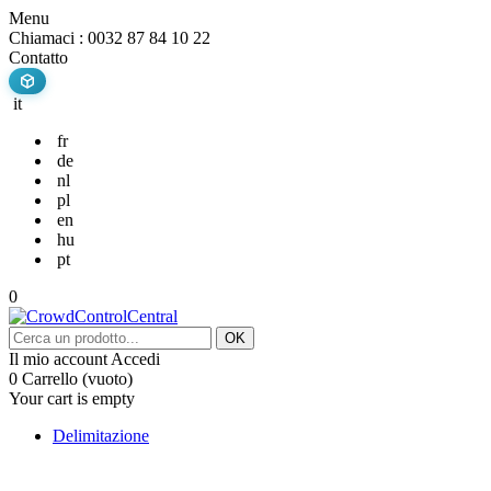
Menu
Chiamaci :
0032 87 84 10 22
Contatto
it
fr
de
nl
pl
en
hu
pt
0
OK
Il mio account
Accedi
0
Carrello
(vuoto)
Your cart is empty
Delimitazione