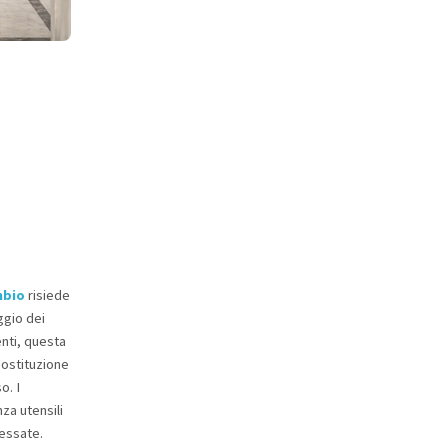
mbio
risiede
ggio dei
enti, questa
sostituzione
o. I
za utensili
ressate.