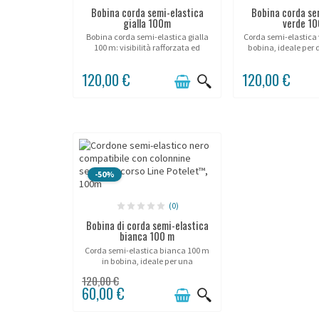
Bobina corda semi-elastica
Bobina corda se
gialla 100m
verde 10
Bobina corda semi-elastica gialla
Corda semi-elastica 
100 m: visibilità rafforzata ed
bobina, ideale per 
eccellente resistenza per la
discreta e duratur
delimitazione e messa in sicurezza
interno ed e
120,00 €
120,00 €
degli spazi.
-50%
(0)
Bobina di corda semi-elastica
bianca 100 m
Corda semi-elastica bianca 100 m
in bobina, ideale per una
delimitazione elegante e curata
120,00 €
negli ambienti premium.
60,00 €