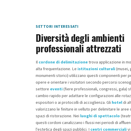
SETTORI INTERESSATI
Diversità degli ambienti
professionali attrezzati
Il
cordone di delimitazione
trova applicazione in mol
alta frequentazione. Le
istituzioni culturali
(musei, g
monumenti storici) utilizzano questi componenti per 
opere e orientare i visitatori secondo percorsi scenograf
settore
eventi
(fiere professionali, congressi, gala) sf
cambio rapido per adattare le configurazioni alle rotaz
espositori o ai protocolli di accoglienza. Gli
hotel
di a
valorizzano le finiture in velluto per delimitare le aree 
spazi di ristorazione. Nei
luoghi di spettacolo
(teatr
questi cordoni canalizzano i flussi nei periodi di affl
l'estetica degli spazi pubblici. I
centri commerciali
vi