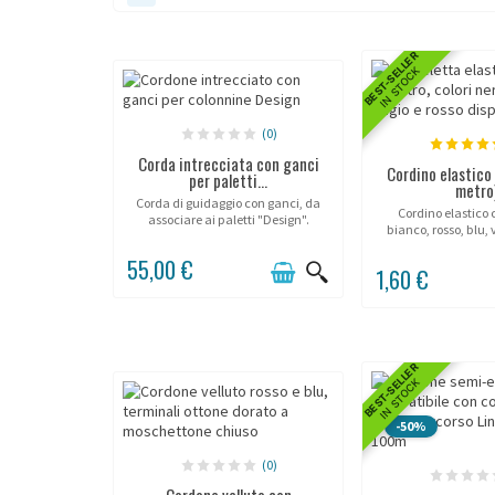
BEST-SELLER
IN STOCK
(0)
Corda intrecciata con ganci
Cordino elastico
per paletti...
metro
Corda di guidaggio con ganci, da
Cordino elastico 
associare ai paletti "Design".
bianco, rosso, blu, 
55,00 €
1,60 €
BEST-SELLER
IN STOCK
-50%
(0)
Cordone velluto con