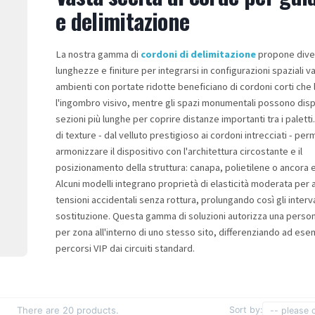
e delimitazione
La nostra gamma di
cordoni di delimitazione
propone dive
lunghezze e finiture per integrarsi in configurazioni spaziali vari
ambienti con portate ridotte beneficiano di cordoni corti che 
l'ingombro visivo, mentre gli spazi monumentali possono dis
sezioni più lunghe per coprire distanze importanti tra i paletti.
di texture - dal velluto prestigioso ai cordoni intrecciati - pe
armonizzare il dispositivo con l'architettura circostante e il
posizionamento della struttura: canapa, polietilene o ancora e
Alcuni modelli integrano proprietà di elasticità moderata per 
tensioni accidentali senza rottura, prolungando così gli interval
sostituzione. Questa gamma di soluzioni autorizza una perso
per zona all'interno di uno stesso sito, differenziando ad ese
percorsi VIP dai circuiti standard.
There are 20 products.
Sort by:
-- please 