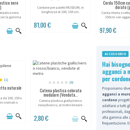
astico nero
Corda 150cm co
)
dorato (p
Cordone per paletti MUSEUM, in
lunghezze di 100, 150 cm.
elastico nero
Corda ritorta o vel
 con la gamma
150cm con aggan
et®.
81,00 €
97,90 €
ACCESSORIO
Hai bisogno
agganci a 
per cordon
(1)
(0)
tto naturale
Proponiamo diver
Catena plastica colorata
modulare (Venduta...
agganci a muro
 da 100, 150 o
cordone
progetta
Catena plastica giallo/nero o
ni cromati o
rosso/bianco, al metro lineare.
adattarsi a tutti g
.
professionali, dagl
2,80 €
alta gamma alle 
frequentazione. Di
diverse finiture.