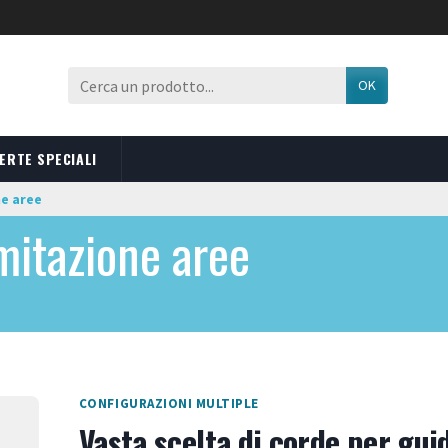
OK
ERTE SPECIALI
ne aree
mitazione aree
CONFIGURAZIONI MULTIPLE
Vasta scelta di corde per gui