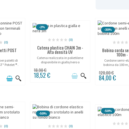
-2%
-30%
(0)
(0)
Catena plastica CHAIN 3m -
letti POST
Bobina corda se
Alta densità UV
100m - 
Catena realizzata in polietilene
er paletti di
Cordone semi-ela
disponibile in giallo/nero o
" Potelet ® .
bobina da 100 m, 
bianco/rosso.
balisage professiona
18,90 €
120,00 €
18,52 €
flessibile e perfet
84,00 €
alle zone ad alt
-50%
-50%
(0)
(0)