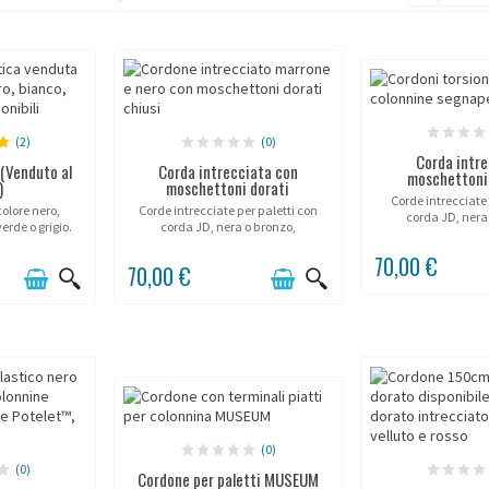
(2)
(0)
Corda intre
 (Venduto al
Corda intrecciata con
moschettoni
)
moschettoni dorati
Corde intrecciate 
colore nero,
Corde intrecciate per paletti con
corda JD, nera
verde o grigio.
corda JD, nera o bronzo,
moschettoni 
moschettoni ottone dorato.
70,00 €
70,00 €
(0)
(0)
Cordone per paletti MUSEUM