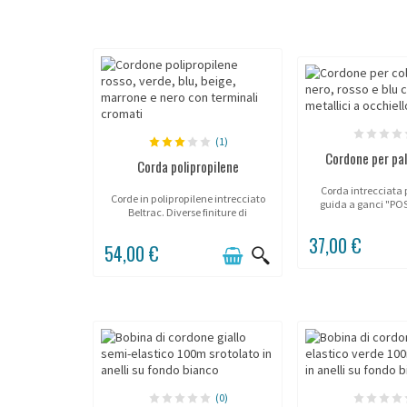
(1)
Cordone per pa
Corda polipropilene
Corda intrecciata p
Corde in polipropilene intrecciato
guida a ganci "POST
Beltrac. Diverse finiture di
moschettoni.
37,00 €
54,00 €
(0)