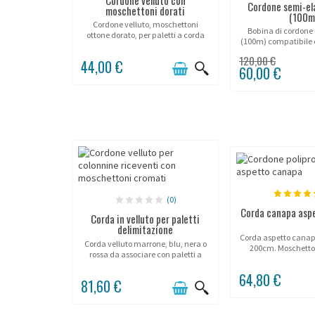
Cordone semi-el
moschettoni dorati
(100m
Cordone velluto, moschettoni
Bobina di cordone 
ottone dorato, per paletti a corda
(100m) compatibile
JD.
Line Potel
120,00 €
44,00 €
60,00 €
(0)
Corda canapa aspe
Corda in velluto per paletti
delimitazione
Corda aspetto canapa
Corda velluto marrone, blu, nera o
200cm. Moschetto
rossa da associare con paletti a
ottone
cordone Beltrac.
64,80 €
81,60 €