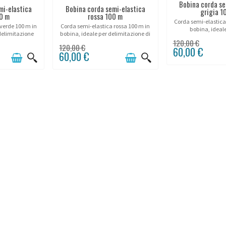
Bobina corda se
mi-elastica
Bobina corda semi-elastica
grigia 1
0 m
rossa 100 m
Corda semi-elastica 
verde 100 m in
Corda semi-elastica rossa 100 m in
bobina, ideal
delimitazione
bobina, ideale per delimitazione di
delimitazione discr
a in ambiente
allarme e messa in sicurezza di
120,00 €
in ambiente pro
120,00 €
60,00 €
sterno.
zone sensibili.
60,00 €