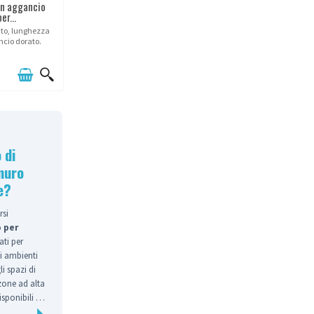
n aggancio
er...
luto, lunghezza
cio dorato.
 di
muro
e?
si
 per
ti per
li ambienti
i spazi di
zone ad alta
sponibili in