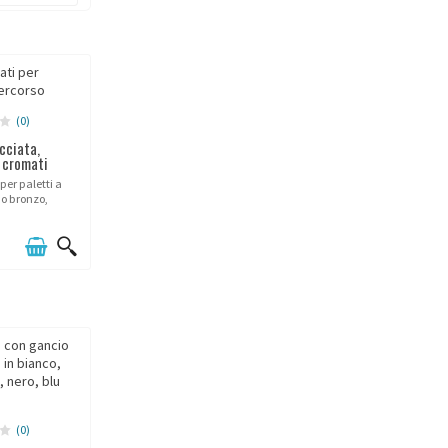
(0)
cciata,
 cromati
per paletti a
 o bronzo,
cromati.
(0)