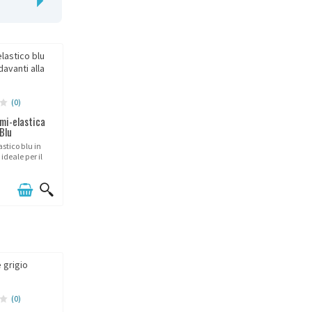
(0)
mi-elastica
Blu
stico blu in
ideale per il
le: resistente,
tamente adatto
o passaggio.
(0)