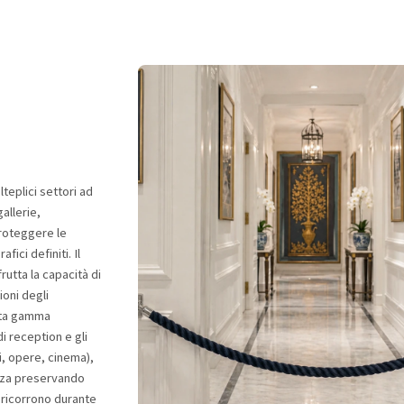
teplici settori ad
allerie,
proteggere le
ici definiti. Il
rutta la capacità di
ioni degli
lta gamma
di reception e gli
i, opere, cinema),
uenza preservando
 ricorrono durante