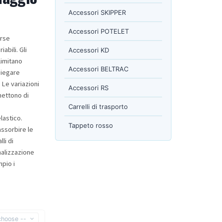
Accessori SKIPPER
Accessori POTELET
rse
abili. Gli
Accessori KD
limitano
Accessori BELTRAC
piegare
 Le variazioni
Accessori RS
rmettono di
Carrelli di trasporto
lastico.
Tappeto rosso
assorbire le
li di
nalizzazione
mpio i
choose --