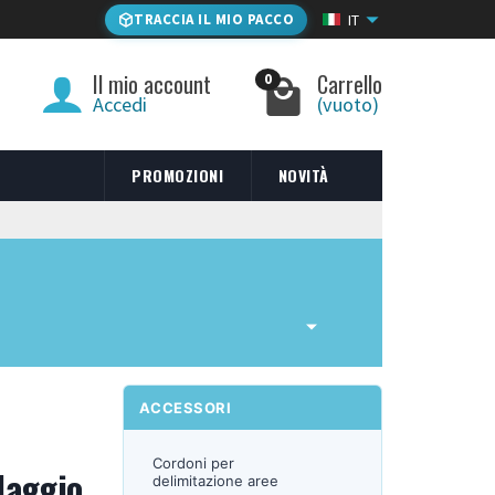
TRACCIA IL MIO PACCO
IT
Il mio account
Carrello
0
Accedi
(vuoto)
PROMOZIONI
NOVITÀ
ACCESSORI
Cordoni per
daggio
delimitazione aree