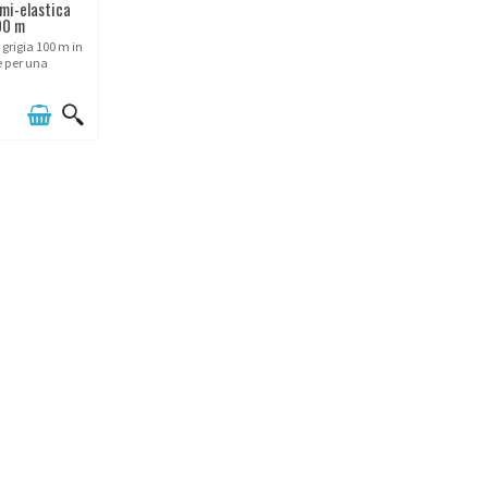
mi-elastica
00 m
grigia 100 m in
e per una
eta e armoniosa
fessionale.