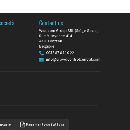
società
Contact us
Wisecom Group SRL (Siège Social)
Rue Mitoyenne 414
4710 Lontzen
Belgique
0032 87 84 10 22
info@crowdcontrolcentral.com
ncario
Pagamento su fattura