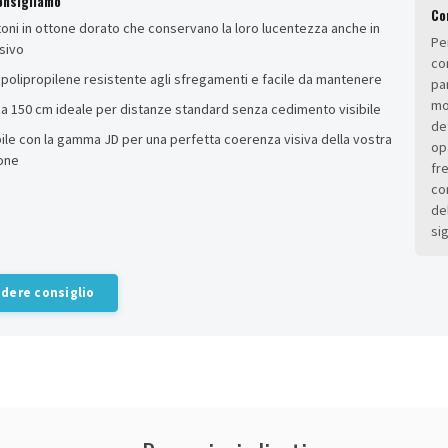
onsigliamo
Co
ni in ottone dorato che conservano la loro lucentezza anche in
Pe
sivo
co
n polipropilene resistente agli sfregamenti e facile da mantenere
pa
mo
a 150 cm ideale per distanze standard senza cedimento visibile
de
le con la gamma JD per una perfetta coerenza visiva della vostra
opa
ione
fr
co
de
si
dere consiglio