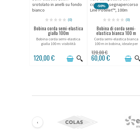
-50%
(0)
(0)
Bobina corda semi-elastica
Bobina di corda semi-
gialla 100m
elastica bianca 100 m
Bobina corda semi-elastica
Corda semi-elastica bianca
gialla 100 m: visibilità
100 m in bobina, ideale per
rafforzata ed eccellente
una delimitazione elegante e
120,00 €
resistenza per la delimitazione
curata negli ambienti
120,00 €
60,00 €
e messa in sicurezza degli
premium.
spazi.
‹