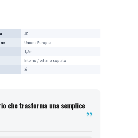
ca
JD
one
Unione Europea
1,5m
Interno / esterno coperto
Sì
orio che trasforma una semplice