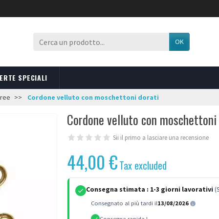
OK
ERTE SPECIALI
aree
Cordone velluto con moschettoni dorati
Cordone velluto con moschettoni 
Sii il primo a lasciare una recensione
44,00 €
Tax excluded
Consegna stimata :
1-3 giorni lavorativi
(
Consegnato al più tardi il
13/08/2026
Consegna rapida !