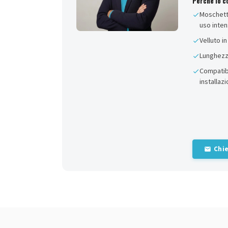
Perché lo c
Moschetto
uso inten
Velluto i
Lunghezz
Compatibi
installaz
Chie