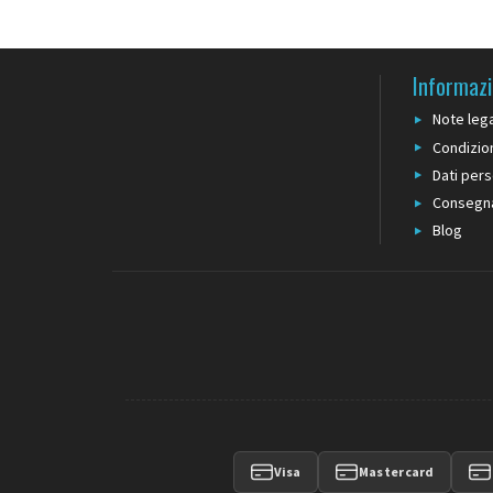
Informazi
Note lega
Condizion
Dati pers
Consegn
Blog
Visa
Mastercard