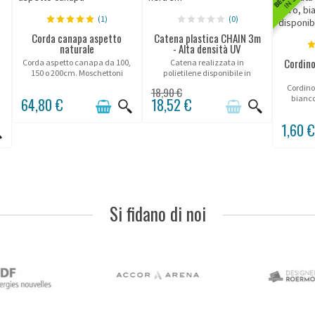
(1)
(0)
Corda canapa aspetto
Catena plastica CHAIN 3m
naturale
- Alta densità UV
Cordino
Corda aspetto canapa da 100,
Catena realizzata in
150 o 200cm. Moschettoni
polietilene disponibile in
cromati o ottone.
giallo/nero o bianco/rosso.
Cordino 
18,90 €
bianco
64,80 €
18,52 €
1,60 
Si fidano di noi