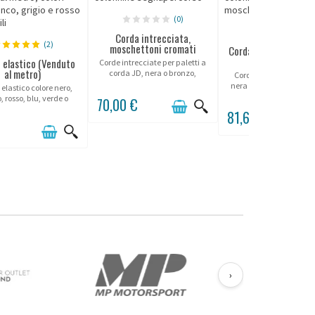
(0)
(0)
Corda intrecciata,
(2)
moschettoni cromati
Corda in velluto per p
delimitazione
 elastico (Venduto
Corde intrecciate per paletti a
al metro)
corda JD, nera o bronzo,
Corda velluto marrone,
moschettoni cromati.
nera o rossa da associa
elastico colore nero,
paletti a cordone Belt
, rosso, blu, verde o
70,00 €
grigio.
81,60 €
€
›