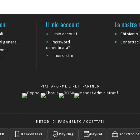
oni
Il mio account
La nostra 
li
Il mio account
Chi siamo
i generali
Password
Contattaci
dimenticata?
onali
I miei ordini
a
PIATTAFORME E RETI PARTNER
METODI DI PAGAMENTO ACCETTATI
CB
Bancontact
PayPlug
PayPal
Bonifico ba