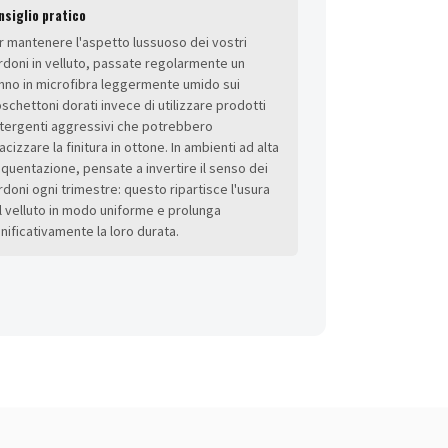
nsiglio pratico
r mantenere l'aspetto lussuoso dei vostri
rdoni in velluto, passate regolarmente un
nno in microfibra leggermente umido sui
schettoni dorati invece di utilizzare prodotti
tergenti aggressivi che potrebbero
cizzare la finitura in ottone. In ambienti ad alta
equentazione, pensate a invertire il senso dei
rdoni ogni trimestre: questo ripartisce l'usura
l velluto in modo uniforme e prolunga
gnificativamente la loro durata.