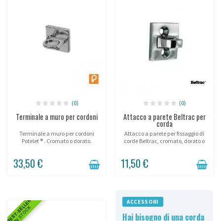
(0)
(0)
Terminale a muro per cordoni
Attacco a parete Beltrac per
corda
Terminale a muro per cordoni
Attacco a parete per fissaggio di
Potelet ® . Cromato o dorato.
corde Beltrac, cromato, dorato o
spazzolato.
33,50 €
11,50 €
BEST-SELLER
ACCESSORI
IN STOCK
Hai bisogno di una corda