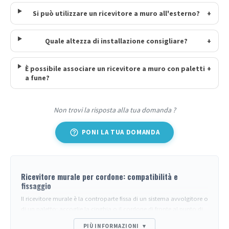
Si può utilizzare un ricevitore a muro all'esterno?
+
Quale altezza di installazione consigliare?
+
È possibile associare un ricevitore a muro con paletti
+
a fune?
Non trovi la risposta alla tua domanda ?
help_outline
PONI LA TUA DOMANDA
Ricevitore murale per cordone: compatibilità e
fissaggio
Il ricevitore murale è la controparte fissa di un sistema avvolgitore o
di un paletto: accoglie la cinghia o il cordone di fronte al punto di
attacco attivo. Scelto correttamente, garantisce una tensione
PIÙ INFORMAZIONI
▾