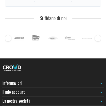
regolare della cinghia e uno smontaggio rapido.
Tipi di terminale secondo il sistema
Magnetico
: la cinghia si aggancia per contatto magnetico.
Si fidano di noi
Smontaggio molto rapido ma tenuta limitata (15-20 kg).
Moschettone
: standard del cordone in velluto/intrecciato.
Universale, robusto, ma richiede due mani.
Anello
: per cordoni con asola tessile. Discreto, design.
‹
›
Clip a pressione
: comune sugli avvolgitori a cinghia. Basta una
mano, tenuta 30+ kg.
Fissaggio murale
Altezza di installazione
: da 90 a 100 cm dal suolo per rispettare
la coerenza con un
avvolgitore murale
o un
paletto a cordone
mobile
.
Viteria
: 2 viti sono sufficienti per la maggior parte dei modelli. Su
cartongesso, tasselli metallici espandibili.
Distanza di aggancio
: la lunghezza della cinghia o del cordone
Informazioni
determina la distanza massima tra ricevitore e trasmettitore.
Prevedete 10-15 cm di allentamento per evitare una tensione
Il mio account
permanente del meccanismo.
La nostra società
Scegliere la giusta coppia