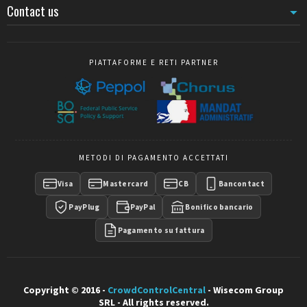
Prima dell'acquisto, verificate la
compatibilità del sistema di
Contact us
aggancio
con il vostro
avvolgitore
o paletto attivo. Mescolare un
terminale magnetico con un ricevitore a moschettone è
tecnicamente possibile (tramite adattatore) ma limita la tenuta.
PIATTAFORME E RETI PARTNER
METODI DI PAGAMENTO ACCETTATI
Visa
Mastercard
CB
Bancontact
PayPlug
PayPal
Bonifico bancario
Pagamento su fattura
Copyright © 2016 -
CrowdControlCentral
- Wisecom Group
SRL - All rights reserved.