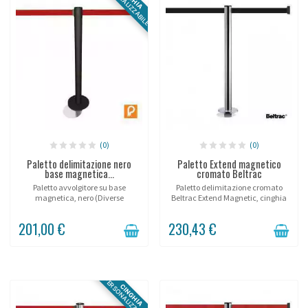
PERSONALIZZABILE
(0)
(0)
Paletto delimitazione nero
Paletto Extend magnetico
base magnetica...
cromato Beltrac
Paletto avvolgitore su base
Paletto delimitazione cromato
magnetica, nero (Diverse
Beltrac Extend Magnetic, cinghia
lunghezze e colori di cinghia).
370cm.
201,00 €
230,43 €
PERSONALIZZABILE
CINGHIA