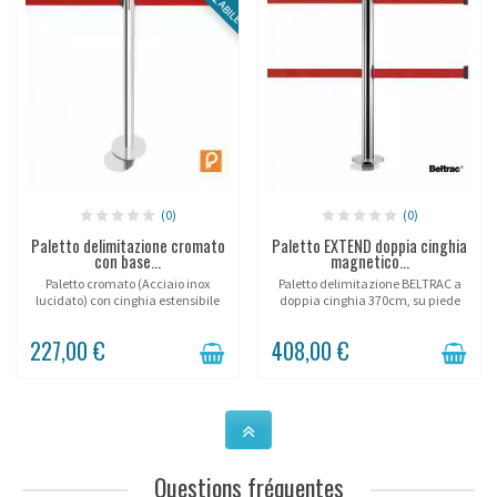
(0)
(0)
Paletto delimitazione cromato
Paletto EXTEND doppia cinghia
con base...
magnetico...
Paletto cromato (Acciaio inox
Paletto delimitazione BELTRAC a
lucidato) con cinghia estensibile
doppia cinghia 370cm, su piede
3m o 3,7m, su piede magnetico.
magnetico.
227,00 €
408,00 €
Questions fréquentes