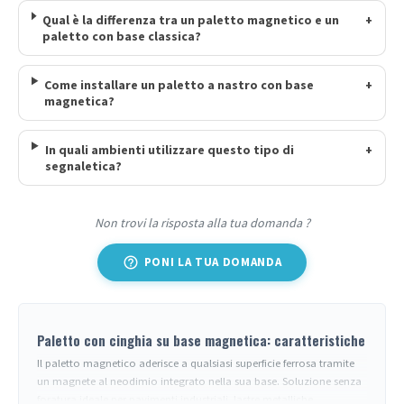
Qual è la differenza tra un paletto magnetico e un
+
paletto con base classica?
Come installare un paletto a nastro con base
+
magnetica?
In quali ambienti utilizzare questo tipo di
+
segnaletica?
Non trovi la risposta alla tua domanda ?
help_outline
PONI LA TUA DOMANDA
Paletto con cinghia su base magnetica: caratteristiche
Il paletto magnetico aderisce a qualsiasi superficie ferrosa tramite
un magnete al neodimio integrato nella sua base. Soluzione senza
foratura ideale per pavimenti industriali, lastre metalliche,