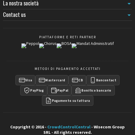
La nostra società
La forza di strappo annunciata è misurata perpendicolarmente al
Contact us
pavimento. Una forza laterale (tipica di una trazione della cinghia)
necessita solo del 10-20% di questa forza per far scivolare il paletto.
In zone di forte passaggio, completate con
paletti da murare
o
da
avvitare
nei punti strategici.
PIATTAFORME E RETI PARTNER
METODI DI PAGAMENTO ACCETTATI
Visa
Mastercard
CB
Bancontact
PayPlug
PayPal
Bonifico bancario
Pagamento su fattura
Copyright © 2016 -
CrowdControlCentral
- Wisecom Group
SRL - All rights reserved.