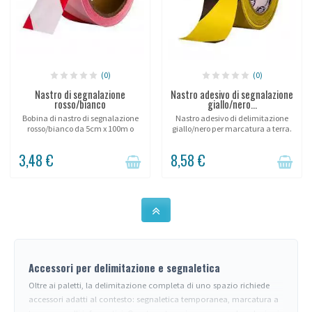
(0)
(0)
Nastro di segnalazione
Nastro adesivo di segnalazione
rosso/bianco
giallo/nero...
Bobina di nastro di segnalazione
Nastro adesivo di delimitazione
rosso/bianco da 5cm x 100m o
giallo/nero per marcatura a terra.
7cm x 500m.
3,48 €
8,58 €
Accessori per delimitazione e segnaletica
Oltre ai paletti, la delimitazione completa di uno spazio richiede
accessori adatti al contesto: segnaletica temporanea, marcatura a