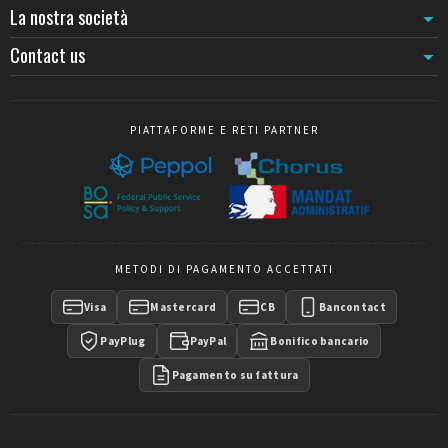
ricorrente o permanente
, i nastri adesivi o i
paletti con cinghia
La nostra società
offrono un miglior rapporto costo/durata.
Contact us
PIATTAFORME E RETI PARTNER
METODI DI PAGAMENTO ACCETTATI
Visa
Mastercard
CB
Bancontact
PayPlug
PayPal
Bonifico bancario
Pagamento su fattura