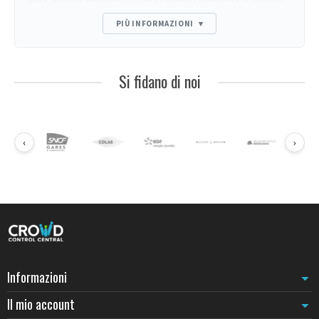
terra, pannelli informativi. Questa categoria raggruppa le soluzioni
complementari alla delimitazione con paletti.
PIÙ INFORMAZIONI
▾
Famiglie di accessori
Coni di segnalazione
- avviso visivo ad alta densità (cantiere,
incidente, zona di evitamento). Altezze 30, 50, 75 cm.
Si fidano di noi
Nastri di delimitazione
- srotolabili, non adesivi. Soluzione più
rapida per isolare una zona (incidente, emergenza, zona bagnata).
Nastri adesivi di delimitazione
- marcatura a terra durevole
(corridoi pedonali, zone vietate, riferimenti). Disponibili in versioni
‹
›
interno, esterno e antiscivolo.
Utilizzi tipici
Emergenza puntuale
: nastro + coni per isolare in pochi secondi
una zona pericolosa.
Marcatura permanente
: nastri adesivi a terra per materializzare
corridoi pedonali, zone di circolazione mezzi, posti auto.
Rinforzo di una delimitazione con paletti
: coni in aggiunta ai
paletti con catena
per segnalare una zona di lavori estesa.
Informazioni
Scegliere secondo la durata
Per un utilizzo
puntuale
(ore o giorni), privilegiate nastro e coni
Il mio account
(dispiegamento rapido, costo contenuto). Per un utilizzo