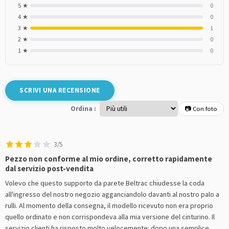
5 ★
0
4 ★
0
3 ★
1
2 ★
0
1 ★
0
SCRIVI UNA RECENSIONE
Ordina :
📷 Con foto
3/5
Pezzo non conforme al mio ordine, corretto rapidamente
dal servizio post-vendita
Volevo che questo supporto da parete Beltrac chiudesse la coda
all'ingresso del nostro negozio agganciandolo davanti al nostro palo a
rulli. Al momento della consegna, il modello ricevuto non era proprio
quello ordinato e non corrispondeva alla mia versione del cinturino. Il
servizio clienti ha risposto molto velocemente: dopo una semplice