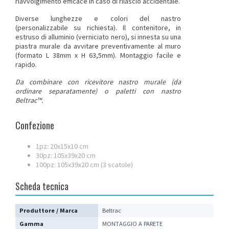
riavvolgimento efficace in caso di rilascio accidentale.
Diverse lunghezze e colori del nastro
(personalizzabile su richiesta). Il contenitore, in
estruso di alluminio (verniciato nero), si innesta su una
piastra murale da avvitare preventivamente al muro
(formato L 38mm x H 63,5mm). Montaggio facile e
rapido.
Da combinare con ricevitore nastro murale (da
ordinare separatamente) o paletti con nastro
Beltrac™.
Confezione
1pz: 20x15x10 cm
30pz: 105x39x20 cm
100pz: 105x39x20 cm (3 scatole)
Scheda tecnica
Produttore / Marca
Beltrac
Gamma
MONTAGGIO A PARETE