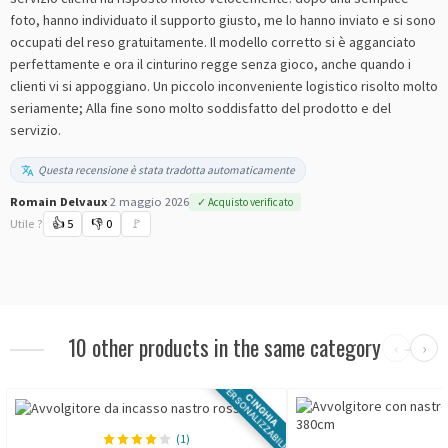
foto, hanno individuato il supporto giusto, me lo hanno inviato e si sono
occupati del reso gratuitamente. Il modello corretto si è agganciato
perfettamente e ora il cinturino regge senza gioco, anche quando i
clienti vi si appoggiano. Un piccolo inconveniente logistico risolto molto
seriamente; Alla fine sono molto soddisfatto del prodotto e del
servizio.
Questa recensione è stata tradotta automaticamente
Romain Delvaux
·
2 maggio 2026
✓ Acquisto verificato
Utile ?
👍
5
👎
0
🚩
10 other products in the same category
‹
›
PERSONALIZZABILE
CINGHIA
(1)