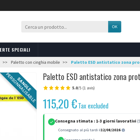
OK
ERTE SPECIALI
Paletto con cinghia mobile
Paletto ESD antistatico zona pro
Paletto ESD antistatico zona pro
PERSONNALISABLE
SANGLE
5.0
/5 (1 avis)
115,20 €
Tax excluded
Consegna stimata :
1-3 giorni lavorativi
(
Consegnato al più tardi il
12/08/2026
Consegna rapida !