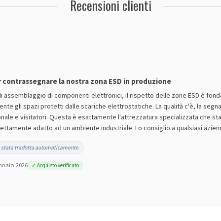
Recensioni clienti
r contrassegnare la nostra zona ESD in produzione
 di assemblaggio di componenti elettronici, il rispetto delle zone ESD è fo
nte gli spazi protetti dalle scariche elettrostatiche. La qualità c'è, la segnale
le e visitatori. Questa è esattamente l'attrezzatura specializzata che stav
fettamente adatto ad un ambiente industriale. Lo consiglio a qualsiasi azien
 stata tradotta automaticamente
nnaio 2026
✓ Acquisto verificato