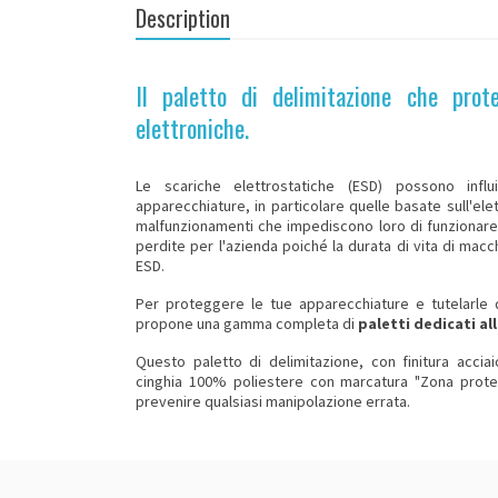
Description
Il paletto di delimitazione che prot
elettroniche.
Le scariche elettrostatiche (ESD) possono infl
apparecchiature, in particolare quelle basate sull'ele
malfunzionamenti che impediscono loro di funzionar
perdite per l'azienda poiché la durata di vita di macc
ESD.
Per proteggere le tue apparecchiature e tutelarle d
propone una gamma completa di
paletti dedicati al
Questo
paletto di delimitazione
, con finitura accia
cinghia 100% poliestere con marcatura "Zona protet
prevenire qualsiasi manipolazione errata.