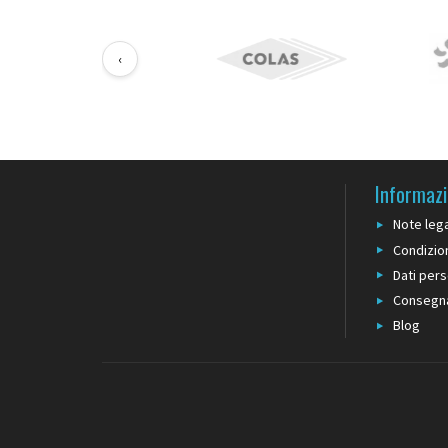
‹
Informazi
Note lega
Condizion
Dati pers
Consegn
Blog