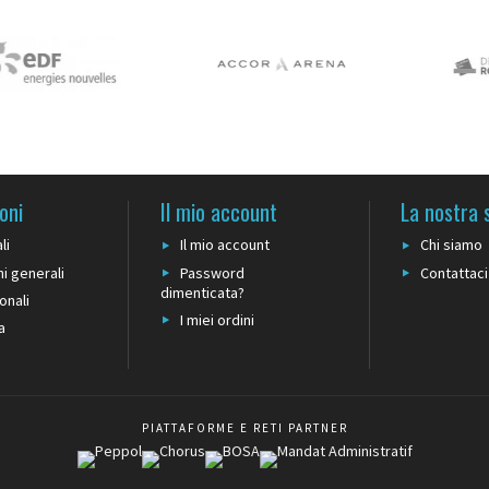
oni
Il mio account
La nostra 
li
Il mio account
Chi siamo
i generali
Password
Contattaci
dimenticata?
onali
I miei ordini
a
PIATTAFORME E RETI PARTNER