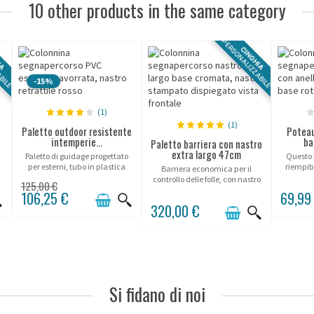
10 other products in the same category
ABILE
PERSONALIZZABILE
IA
CINGHIA
-15%
(1)
(1)
Paletto outdoor resistente
Poteau
intemperie...
ba
Paletto barriera con nastro
extra largo 47cm
Paletto di guidage progettato
Questo 
per esterni, tubo in plastica
riempib
Barriera economica per il
PVC, base zavorrable.
soluzi
controllo delle folle, con nastro
125,00 €
robusta
largo 47cm di altezza per un
106,25 €
69,99
crea
messaggio veramente
320,00 €
all'inte
impattante!
Si fidano di noi