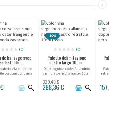
‹
›
PERSO
-10%
(0)
(0)
(1)
 de balisage avec
Paletto delimitazione
Paletto doppia cin
se lestable -...
nastro largo 10cm...
bianco laccato..
paletto e la sua base
Paletto guida code (Alluminio
Paletto con doppia ci
ile costituiscono una
verniciato nero) a nastro 10cm.
retrattile 3m, bianco la
one di delimitazione
Diversi colori cinghi
320,40 €
 e professionale per
 €
288,36 €
157,66 €
re zone sicure sia
rno che all'esterno. La
base può...