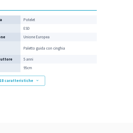
ca
Potelet
ESD
one
Unione Europea
Paletto guida con cinghia
duttore
5 anni
95cm
 18 caratteristiche