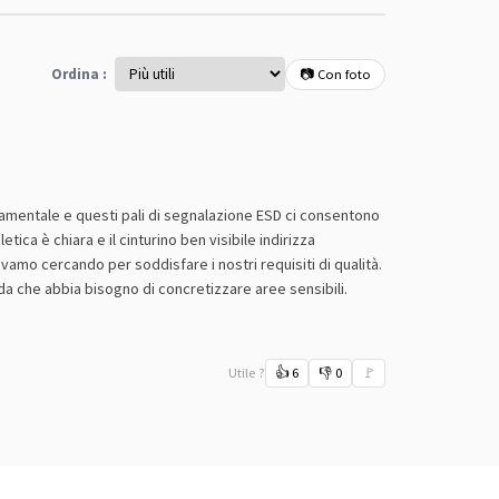
Ordina :
📷 Con foto
ndamentale e questi pali di segnalazione ESD ci consentono
tica è chiara e il cinturino ben visibile indirizza
amo cercando per soddisfare i nostri requisiti di qualità.
da che abbia bisogno di concretizzare aree sensibili.
Utile ?
👍
6
👎
0
🚩