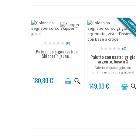
PERSONALIZZ
CINGH
(0)
(0)
Poteau de signalisation
Skipper™ jaune...
Paletto con nastro grigio
argento, base a X
Paletto di guidaggio con
cinghia impilabile grazie al
suo piede a forma di X.
180,80 €
149,00 €