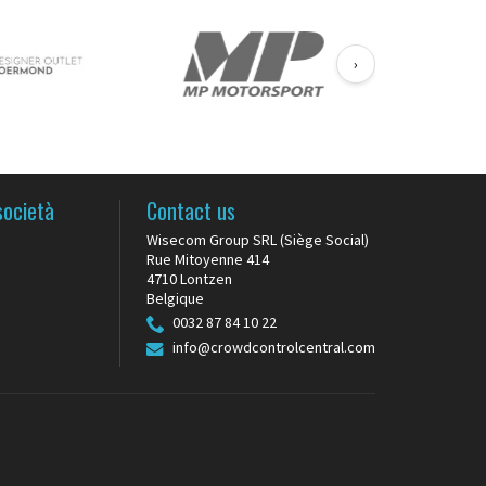
›
società
Contact us
Wisecom Group SRL (Siège Social)
Rue Mitoyenne 414
4710 Lontzen
Belgique
0032 87 84 10 22
info@crowdcontrolcentral.com