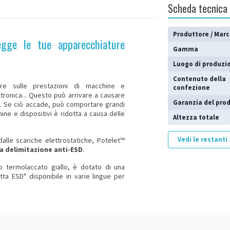
Scheda tecnica
Produttore / Mar
egge le tue apparecchiature
Gamma
Luogo di produzi
Contenuto della
uire sulle prestazioni di macchine e
confezione
ttronica... Questo può arrivare a causare
Garanzia del pro
e. Se ciò accade, può comportare grandi
hine e dispositivi è ridotta a causa delle
Altezza totale
Vedi le restanti
alle scariche elettrostatiche, Potelet™
la delimitazione anti-ESD
.
io termolaccato giallo, è dotato di una
ta ESD" disponibile in varie lingue per