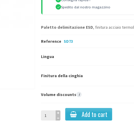
Spedito dal nostro magazzino
Paletto delimitazione ESD
, finitura acciaio term
Reference
SD73
Lingua
Finitura della cinghia
Volume discounts
i
Add to cart