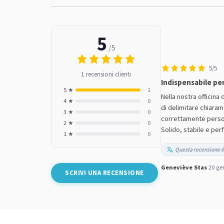
5
/5
5/5
1 recensioni clienti
Indispensabile pe
5 ★
1
Nella nostra officina
4 ★
0
di delimitare chiarame
3 ★
0
correttamente persona
2 ★
0
Solido, stabile e per
1 ★
0
Questa recensione è
Geneviève Stas
·
20 ge
SCRIVI UNA RECENSIONE