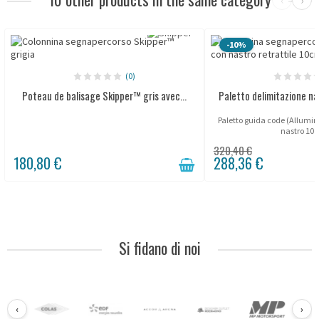
-10%
(0)
Poteau de balisage Skipper™ gris avec...
Paletto delimitazione na
Paletto guida code (Allumini
nastro 10
320,40 €
180,80 €
288,36 €
Si fidano di noi
‹
›