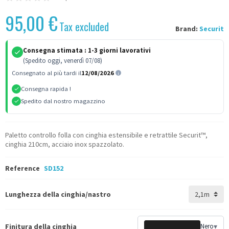
95,00 €
Tax excluded
Brand:
Securit
Consegna stimata :
1-3 giorni lavorativi
(Spedito oggi, venerdì 07/08)
Consegnato al più tardi il
12/08/2026
Consegna rapida !
Spedito dal nostro magazzino
Paletto controllo folla con cinghia estensibile e retrattile Securit™,
cinghia 210cm, acciaio inox spazzolato.
Reference
SD152
Lunghezza della cinghia/nastro
Finitura della cinghia
Nero
▾