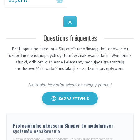
zarówno wewnątrz, jak i na
zewnątrz....
Questions fréquentes
Profesjonalne akcesoria Skipper™ umożliwiają dostosowanie i
uzupełnienie istniejących systemów znakowania taśm. Wymienne
słupki, odbiorniki ścienne i elementy mocujące gwarantują
modułowość i trwałość instalacji zarządzania przepływem.
Nie znajdujesz odpowiedzi na swoje pytanie ?
help_outline
ZADAJ PYTANIE
Profesjonalne akcesoria Skipper do modularnych
systemów oznakowania
Gama akcesoriów Skipper obejmuje wszystkie komponenty