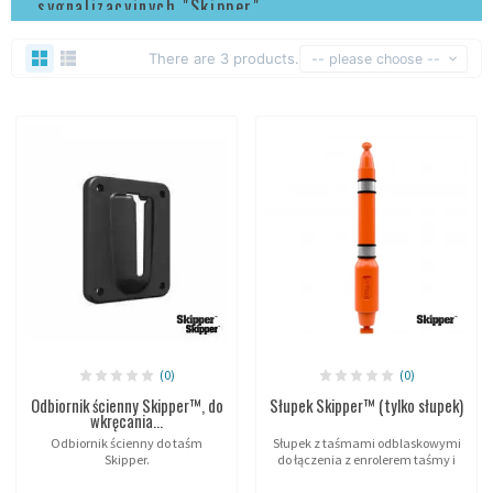
sygnalizacyjnych "Skipper"
There are 3 products.
-- please choose --
(0)
(0)
Odbiornik ścienny Skipper™, do
Słupek Skipper™ (tylko słupek)
wkręcania...
Odbiornik ścienny do taśm
Słupek z taśmami odblaskowymi
Skipper.
do łączenia z enrolerem taśmy i
podstawą Skipper™.