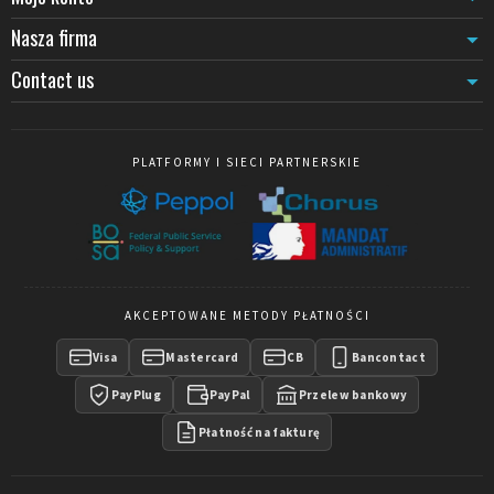
rozwiązanie optymalizuje przestrzeń w wąskich korytarzach, halach
recepcyjnych lub strefach przejścia, gdzie umieszczenie słupków
Nasza firma
okazuje się problematyczne. System magnetyczny umożliwia
szybkie przemieszczenie zgodnie z ewolucją przepływów.
Contact us
Komplementarność z innymi systemami oznakowania
Akcesoria Skipper B2B wpisują się w logikę globalnego wyposażenia
obejmującą również
akcesoria do systemów Beltrac ze sznurem
,
PLATFORMY I SIECI PARTNERSKIE
komponenty do słupków KD
i
wymienne sznury oznakowania
. To
modularne podejście pozwala zarządcom obiektów na łączenie
różnych typów oznakowania według ograniczeń
architektonicznych i potrzeb operacyjnych każdej strefy: chowane
taśmy do dynamicznych kolejek, sznury do stałych obwodów
bezpieczeństwa, odbiorniki ścienne do wąskich przejść.
AKCEPTOWANE METODY PŁATNOŚCI
Visa
Mastercard
CB
Bancontact
PayPlug
PayPal
Przelew bankowy
Płatność na fakturę