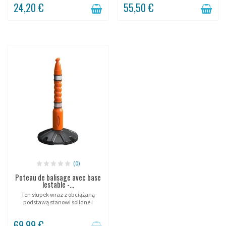
24,20 €
55,50 €
(0)
Poteau de balisage avec base
lestable -...
Ten słupek wraz z obciążaną
podstawą stanowi solidne i
profesjonalne rozwiązanie do
wygradzania, pozwalające
69,99 €
tworzyć strefy bezpieczeństwa