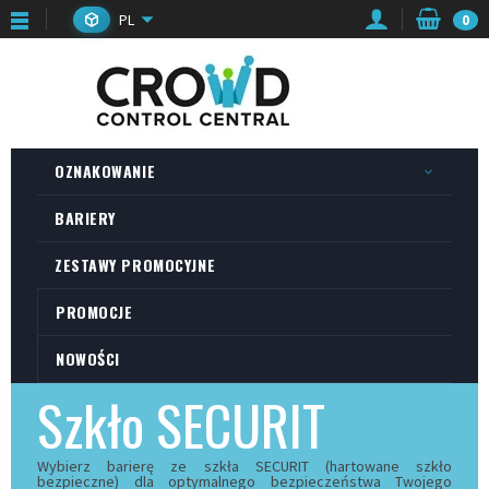
PL
0
OZNAKOWANIE
BARIERY
ZESTAWY PROMOCYJNE
PROMOCJE
NOWOŚCI
Szkło SECURIT
Wybierz barierę ze szkła SECURIT (hartowane szkło
bezpieczne) dla optymalnego bezpieczeństwa Twojego