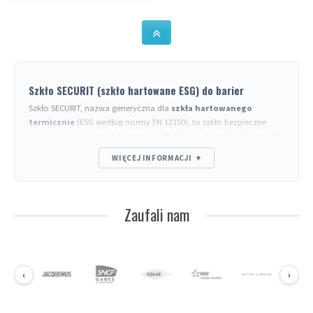
dostępny wyłącznie na
zamówienie.
Szkło SECURIT (szkło hartowane ESG) do barier
Szkło SECURIT, nazwa generyczna dla
szkła hartowanego
termicznie
(ESG według normy EN 12150), to szkło bezpieczne
stosowane w barierach i przegrodach dzielących, gdzie odporność
mechaniczna i bezpieczeństwo w przypadku stłuczenia są
WIĘCEJ INFORMACJI
▾
krytyczne. To szkło jest pięć razy bardziej odporne niż standardowe
szkło surowe.
Charakterystyka techniczna
Zaufali nam
Wytrzymałość
: 4 do 5× wyższa niż szkło surowe. Wytrzymuje
wstrząs termiczny 200 °C.
Zachowanie przy stłuczeniu
: rozpada się na małe, nie raniące
kryształki (norma EN 12600 - klasyfikacja minimum 1B1).
‹
›
Typowe grubości
: 6 mm (lekkie przegrody), 8 mm (standard), 10
mm (bariery konstrukcyjne), 12 mm (strefy bardzo obciążone).
Zgodność
: zharmonizowana norma europejska EN 12150-1,