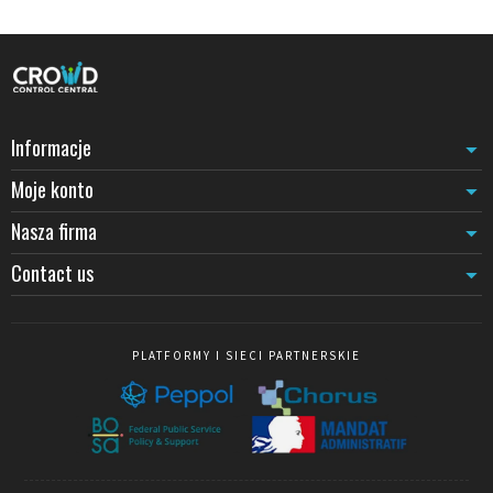
obowiązkowe oznakowanie CE.
Zastosowania w oznaczeniu
Przegrody recepcyjne
: ochrona wizualna między strefami
obsługi a publicznością.
Bariery niskie
: balustrady, przegrody antresoli, bariery schodowe.
Informacje
Higiafony
: kasy, lady, okienka w środowisku medycznym lub
administracyjnym.
Moje konto
Różnica w stosunku do innych szkieł
Nasza firma
SECURIT (hartowane) nie należy mylić ze
szkłem laminowanym
(dwie tafle połączone folią PVB), które pozostaje na miejscu po
Contact us
stłuczeniu. Do zastosowań absolutnego bezpieczeństwa
(antywłamaniowe, przeciwupadowe), laminowane uzupełnia lub
zastępuje hartowane. Aby strukturyzować przestrzeń bez szkła,
zobacz nasze
bariery prowadzące
.
PLATFORMY I SIECI PARTNERSKIE