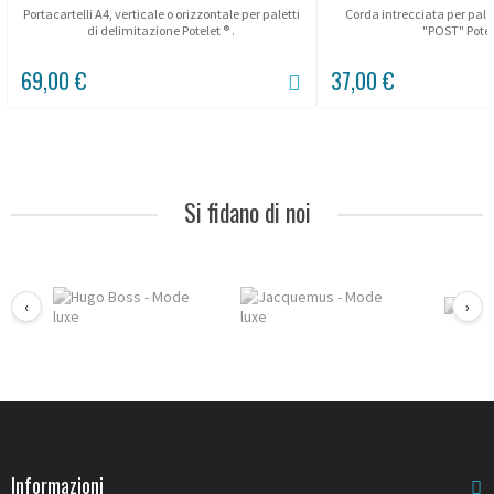
Portacartelli A4, verticale o orizzontale per paletti
Corda intrecciata per palet
di delimitazione Potelet ® .
"POST" Potele
69,00 €
37,00 €
Si fidano di noi
‹
›
Informazioni