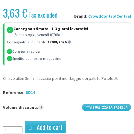
3,63 €
Tax excluded
Brand:
CrowdControlCentral
Consegna stimata :
1-3 giorni lavorativi
(Spedito oggi, venerdì 07/08)
Consegnato al più tardi il
12/08/2026
Consegna rapida !
Spedito dal nostro magazzino
Chiave allen 8mm in acciaio per il montaggio dei paletti Potelet
.
®
Reference
SD14
Volume discounts
i
VISUALIZZA LA TABELLA
Add to cart