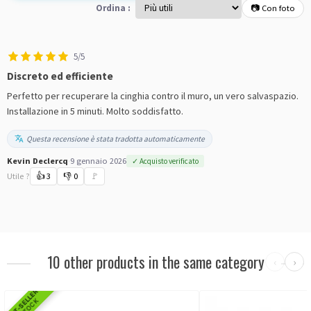
Ordina :
📷 Con foto
5/5
Discreto ed efficiente
Perfetto per recuperare la cinghia contro il muro, un vero salvaspazio.
Installazione in 5 minuti. Molto soddisfatto.
Questa recensione è stata tradotta automaticamente
Kevin Declercq
·
9 gennaio 2026
✓ Acquisto verificato
Utile ?
👍
3
👎
0
🚩
10 other products in the same category
‹
›
BEST-SELLER
IN STOCK