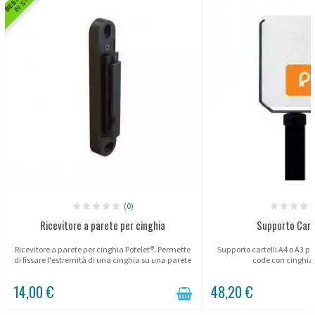
(0)
Ricevitore a parete per cinghia
Supporto Carte
Ricevitore a parete per cinghia Potelet®. Permette
Supporto cartelli A4 o A3 per
di fissare l'estremità di una cinghia su una parete
code con cinghia P
o superficie piana per creare una delimitazione
semplice,...
14,00 €
48,20 €