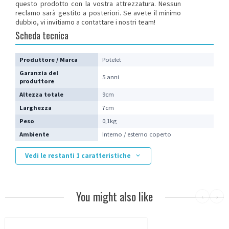
questo prodotto con la vostra attrezzatura. Nessun
reclamo sarà gestito a posteriori.
Se avete il minimo
dubbio, vi invitiamo a contattare i nostri team
!
Scheda tecnica
Produttore / Marca
Potelet
Garanzia del
5 anni
produttore
Altezza totale
9cm
Larghezza
7cm
Peso
0,1kg
Ambiente
Interno / esterno coperto
Vedi le restanti 1 caratteristiche
You might also like
‹
›