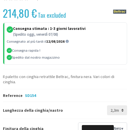
214,80 €
Tax excluded
Consegna stimata :
1-3 giorni lavorativi
(Spedito oggi, venerdì 07/08)
Consegnato al più tardi il
12/08/2026
Consegna rapida !
Spedito dal nostro magazzino
Il paletto con cinghia retrattile Beltrac, finitura nera. Vari colori di
cinghia.
Reference
SD154
Lunghezza della cinghia/nastro
Finitura della cinghia
Nero
▾