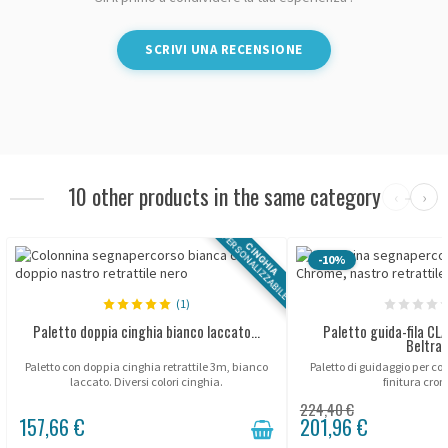
SCRIVI UNA RECENSIONE
10 other products in the same category
‹
›
PERSONALIZZABILE
CINGHIA
-10%
(1)
Paletto doppia cinghia bianco laccato...
Paletto guida-fila C
Beltra
Paletto con doppia cinghia retrattile 3m, bianco
Paletto di guidaggio per cod
laccato. Diversi colori cinghia.
finitura cro
224,40 €
157,66 €
201,96 €