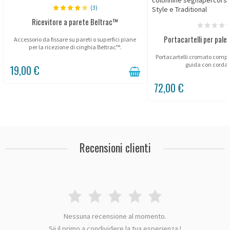
(3)
Ricevitore a parete Beltrac™
Portacartelli per palet
Accessorio da fissare su pareti o superfici piane
per la ricezione di cinghia Beltrac™.
Portacartelli cromato compati
guida con corda
19,00 €
72,00 €
Recensioni clienti
Nessuna recensione al momento.
Sii il primo a condividere la tua esperienza !