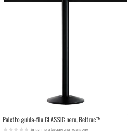
Paletto guida-fila CLASSIC nero, Beltrac™
Sii il primo a lasciare una recensione