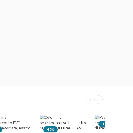
‹
›
-10%
-10%