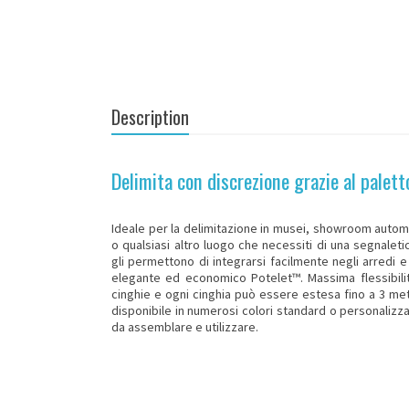
Description
Delimita con discrezione grazie al palet
Ideale per la delimitazione in musei, showroom automobil
o qualsiasi altro luogo che necessiti di una segnalet
gli permettono di integrarsi facilmente negli arredi 
elegante ed economico Potelet™. Massima flessibilit
cinghie e ogni cinghia può essere estesa fino a 3 met
disponibile in numerosi colori standard o personalizza
da assemblare e utilizzare.