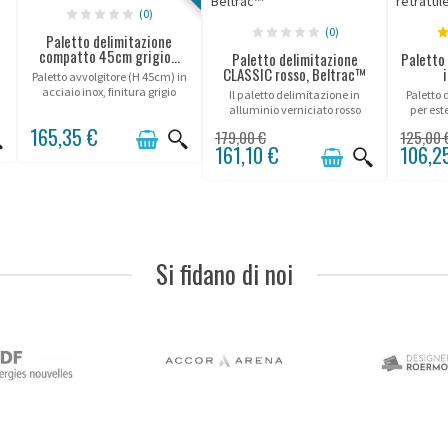
(0)
(0)
Paletto delimitazione
compatto 45cm grigio...
Paletto delimitazione
Paletto
CLASSIC rosso, Beltrac™
Paletto avvolgitore (H 45cm) in
acciaio inox, finitura grigio
Il paletto delimitazione in
Paletto 
argento, cinghia 300cm.
alluminio verniciato rosso
per est
"Beltrac", soluzione di alta
PVC,
165,35 €
179,00 €
125,00 
gamma!
161,10 €
106,2
Si fidano di noi