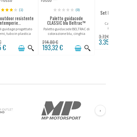
(0)
(1)
(0)
Set Premium "interv
 outdoor resistente
Paletto guidacode
intemperie...
CLASSIC blu Beltrac™
Carrello di trasporto
include 25 paletti 
di guidage progettato
Paletto guidacode BELTRAC di
delimitazione d'interv
erni, tubo in plastica
colorazione blu, cinghia
3.724,00 €
 base zavorrable.
230cm, base mobile.
3.351,60 €
€
214,80 €
5 €
193,32 €
›