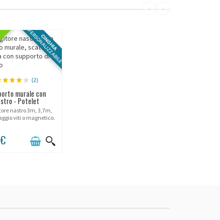
‹
›
PERSONALIZZABILE
CINGHIA
(2)
orto murale con
stro - Potelet
tore nastro 3m, 3,7m,
aggio viti o magnetico.
 €