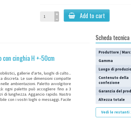
Add to cart
Scheda tecnica
Produttore / Mar
to con cinghia H +-50cm
Gamma
Luogo di produzi
istici, gallerie d'arte, luoghi di culto...
Contenuto della
ica discreta. Le sue dimensioni compatte
confezione
e nelle ambientazioni.
Paletto
avvolgitore
à: ogni paletto può accogliere fino a 3
Garanzia del pro
ri di lunghezza. Aggancio rapido. Nastro
bile con i vostri loghi o messaggi. Facile
Altezza totale
Vedi le restanti