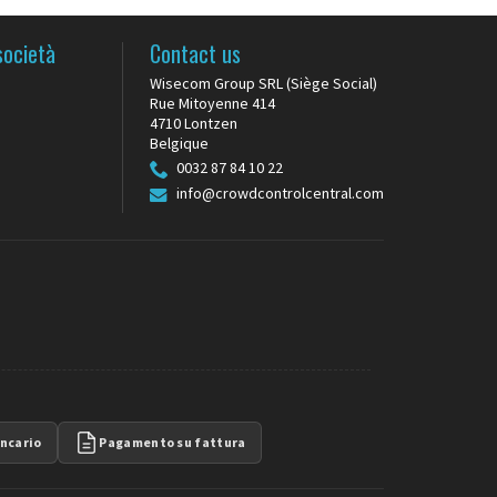
società
Contact us
Wisecom Group SRL (Siège Social)
Rue Mitoyenne 414
4710 Lontzen
Belgique
0032 87 84 10 22
info@crowdcontrolcentral.com
ncario
Pagamento su fattura