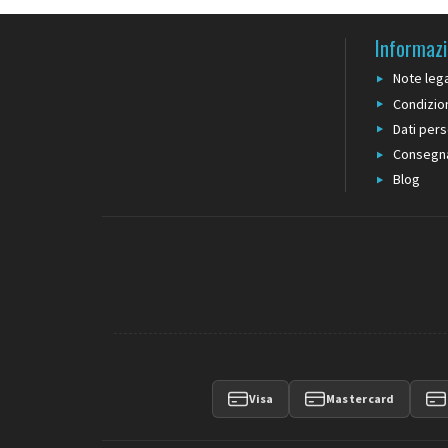
Informazi
Note lega
Condizion
Dati pers
Consegn
Blog
Visa
Mastercard