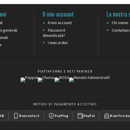
oni
Il mio account
La nostra 
li
Il mio account
Chi siamo
i generali
Password
Contattaci
dimenticata?
onali
I miei ordini
a
PIATTAFORME E RETI PARTNER
METODI DI PAGAMENTO ACCETTATI
CB
Bancontact
PayPlug
PayPal
Bonifico ba