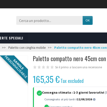
OK
ERTE SPECIALI
Paletto con cinghia mobile
Paletto compatto nero 45cm con 
Paletto compatto nero 45cm con 
PERSONNALISABLE
SANGLE
Sii il primo a lasciare una recensione
165,35 €
Tax excluded
Consegna stimata :
1-3 giorni lavorativi
(
Consegnato al più tardi il
12/08/2026
Consegna rapida !