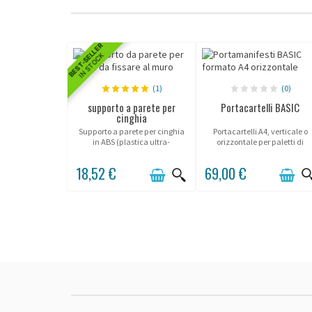
BEST-SELLER
IN STOCK
(1)
(0)
supporto a parete per
Portacartelli BASIC
cinghia
Supporto a parete per cinghia
Portacartelli A4, verticale o
in ABS (plastica ultra-
orizzontale per paletti di
resistente).
delimitazione Potelet ® .
18,52 €
69,00 €