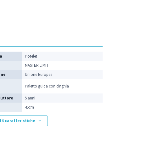
ca
Potelet
MASTER LIMIT
one
Unione Europea
Paletto guida con cinghia
duttore
5 anni
45cm
 14 caratteristiche