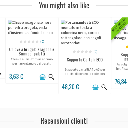
You might also like
BEST-SELLER
IN STOCK
(0)
Chiave a brugola esagonale
(0)
8mm per paletti
Supp
na
Supporto Cartelli ECO
Chiave allen 8mm in acciaio
per il montaggio dei paletti
Avvolgi
Potelet ® .
5m. Fiss
Supporto cartelli A4 o A3 per
paletti di controllo code con
3,63 €
cinghia Potelet ® .
76,84
48,20 €
Recensioni clienti