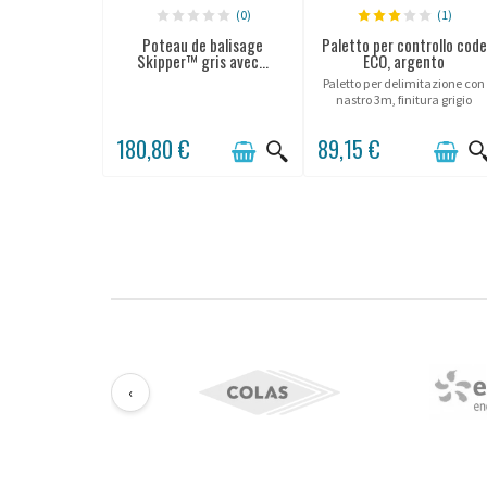
(0)
(1)
Poteau de balisage
Paletto per controllo code
Skipper™ gris avec...
ECO, argento
Paletto per delimitazione con
nastro 3m, finitura grigio
argento.
180,80 €
89,15 €
‹