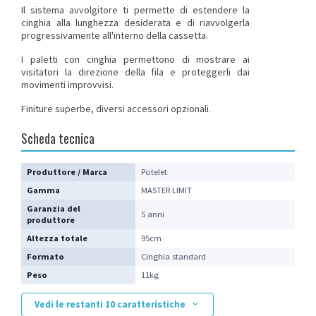
Il sistema avvolgitore ti permette di estendere la
cinghia alla lunghezza desiderata e di riavvolgerla
progressivamente all'interno della cassetta.
I
paletti con cinghia
permettono di mostrare ai
visitatori la direzione della fila e proteggerli dai
movimenti improvvisi.
Finiture superbe, diversi accessori opzionali.
Scheda tecnica
Produttore / Marca
Potelet
Gamma
MASTER LIMIT
Garanzia del
5 anni
produttore
Altezza totale
95cm
Formato
Cinghia standard
Peso
11kg
Vedi le restanti 10 caratteristiche