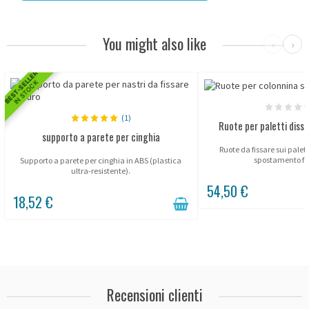
You might also like
‹
›
BEST-SELLER
IN STOCK
(1)
Ruote per paletti diss
supporto a parete per cinghia
Ruote da fissare sui palett
spostamento fac
Supporto a parete per cinghia in ABS (plastica
ultra-resistente).
54,50 €
18,52 €
Recensioni clienti