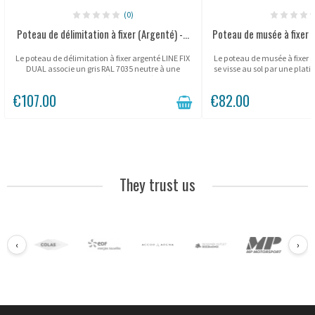
(0)
Poteau de délimitation à fixer (Argenté) -...
Poteau de musée à fixer (
Le poteau de délimitation à fixer argenté LINE FIX
Le poteau de musée à fixer gr
DUAL associe un gris RAL 7035 neutre à une
se visse au sol par une platin
double corde semi-élastique fixée en
durablement un parcours de
permanence par platine à 3 vis. La corde...
Tube fin Ø 25 
€107.00
€82.00
They trust us
‹
›