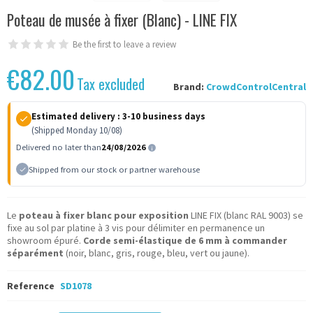
Poteau de musée à fixer (Blanc) - LINE FIX
Be the first to leave a review
€82.00
Tax excluded
Brand:
CrowdControlCentral
Estimated delivery :
3-10 business days
(Shipped Monday 10/08)
Delivered no later than
24/08/2026
Shipped from our stock or partner warehouse
Le
poteau à fixer blanc pour exposition
LINE FIX (blanc RAL 9003) se
fixe au sol par platine à 3 vis pour délimiter en permanence un
showroom épuré.
Corde semi-élastique de 6 mm à commander
séparément
(noir, blanc, gris, rouge, bleu, vert ou jaune).
Reference
SD1078