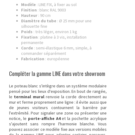
Modèle
: LINE FIX, à fixer au sol
Finition
: blanc RAL 9003
Hauteur
: 90 cm
Diamètre du tube
: Ø 25 mm pour une
silhouette fine
Poids
: très léger, environ 1 kg
Fixation
: platine à 3 vis, installation
permanente
Corde
: semi-élastique 6 mm, simple, à
commander séparément
Fabrication
: européenne
Compléter la gamme LINE dans votre showroom
Le poteau blanc s'intègre dans un système modulaire
pensé pour les lieux d'exposition. En bout de rangée,
le
terminal mural
renvoie la corde directement au
mur et ferme proprement une ligne : il évite aussi que
de jeunes visiteurs contournent la barrière par
l'extrémité. Pour signaler une zone ou présenter une
notice, le
porte-affiche A4
et la pochette acrylique
s'ajoutent sans rompre l'harmonie blanche. Vous
pouvez associer ce modèle fixe aux versions mobiles
de la gamme LINE pour adapter certains parcours,